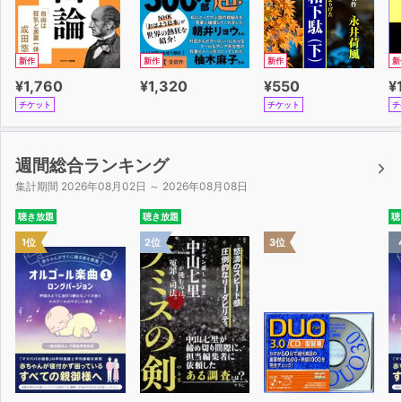
新作
新作
新作
新
¥1,760
¥1,320
¥550
¥
チケット
チケット
チ
週間総合ランキング
集計期間 2026年08月02日 ～ 2026年08月08日
聴き放題
聴き放題
聴
1位
2位
3位