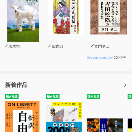
●ハートランド、シー・パワー、ランド・パワーとは？
●生存圏、パン・イデーン、ゲオポリティークとは？
●日英同盟が「マッキンダー理論」を生み出した
●なぜ戦後日本で地政学が“タブー視”されたのか？
●日米“シー・パワー”同盟が英米系地政学の命運を左右す
る
●冷戦終焉をめぐる視点――「歴史の終わり」と「文明の
坂木司
紫式部
童門冬二
衝突」
●地政学はロシア・ウクライナ戦争をどう説明するのか？
Recommended by
●中国とは何か？ 「一帯一路」とは何か？
●私たちはどんな時代に生きているのか？
新着作品
聴き放題
聴き放題
聴き放題
聴