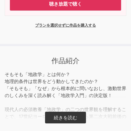
聴き放題で聴く
プランを選択せずに作品を購入する
作品紹介
そもそも「地政学」とは何か？
地理的条件は世界をどう動かしてきたのか？
「そもそも」「なぜ」から根本的に問いなおし、激動世界
のしくみを深く読み解く「地政学入門」の決定版！
現代人の必須教養「地政学」の二つの世界観を理解するこ
とで、17世紀ヨーロッパの国際情勢から第二次大戦前後の
日本、冷戦、ロシア・ウクライナ戦争まで、約500年間に
起きた戦争と激動世界の「構造を視る力」をゼロから身に