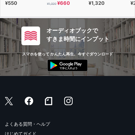
¥550
¥660
¥1,320
¥
¥1,320
オーディオブックで
すきま時間にインプット
スマホを使って かんたん再生、今すぐダウンロード
よくある質問・ヘルプ
はじめてガイド