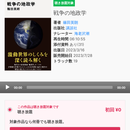
聴き放題対象
戦争の地政学
著者
篠田英朗
出版社
講談社
ナレーター
海老沢潮
再生時間
06:10:55
添付資料
あり(31)
出版日
2023/3/16
販売開始日
2023/7/28
トラック数
19
Audio
00:00
00:00
Player
この作品は聴き放題対象です
初回 ¥0
聴き放題
対象作品なら何冊でも聴き放題。