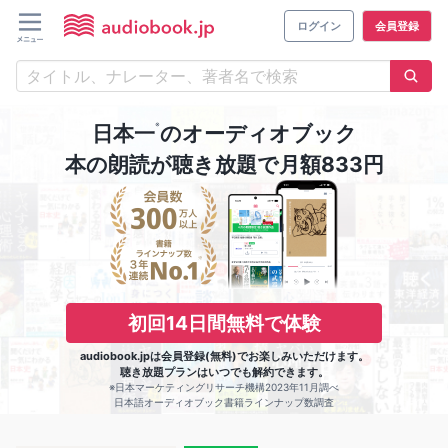
ログイン
会員登録
※
日本一
のオーディオブック
本の朗読が聴き放題で月額833円
初回14日間無料で体験
audiobook.jpは会員登録(無料)でお楽しみいただけます。
聴き放題プランはいつでも解約できます。
※日本マーケティングリサーチ機構2023年11月調べ
日本語オーディオブック書籍ラインナップ数調査