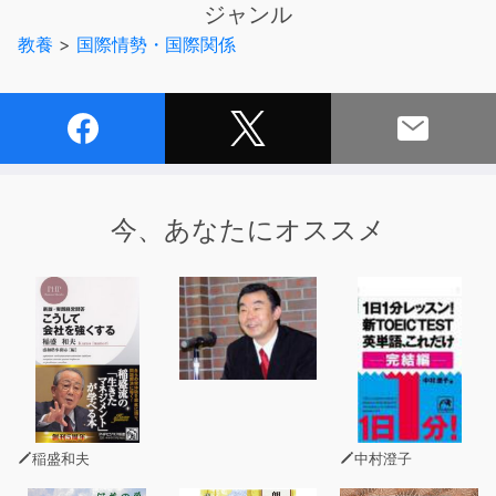
ジャンル
つける！
教養
>
国際情勢・国際関係
「一般に地政学と呼ばれているものには、二つの全く異な
る伝統がある。『英米系地政学』と『大陸系地政学』と呼
ばれている伝統だ。両者の相違は、一般には、二つの学派
の違いのようなものだと説明される。しかし、両者は、地
政学の中の学派的な相違というよりも、実はもっと大きな
根源的な世界観の対立を示すものだ。しかもそれは政策面
今、あなたにオススメ
の違いにも行きつく。たとえば海を重視する英米系地政学
は、分散的に存在する独立主体のネットワーク型の結びつ
きを重視する戦略に行きつく。陸を重視する大陸系地政学
は、圏域思想をその特徴とし、影響が及ぶ範囲の確保と拡
張にこだわる」――「はじめに」より
【本書のおもな内容】
●地政学は「学問分野」ではないという事実
●「英米系地政学」と「大陸系地政学」の決定的な違い
稲盛和夫
中村澄子
●地政学をめぐる争いは「人間の世界観」をめぐる争い