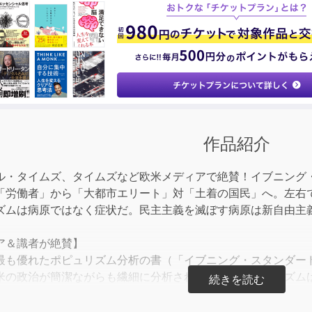
Arrow
keys
to
incre
or
decre
volum
作品紹介
ル・タイムズ、タイムズなど欧米メディアで絶賛！イブニング
「労働者」から「大都市エリート」対「土着の国民」へ。左右
ズムは病原ではなく症状だ。民主主義を滅ぼす病原は新自由主
ア＆識者が絶賛】
最も優れたポピュリズム分析の書（「イブニング・スタンダー
米の政治が簡潔ながらも繊細に分析されている。ポピュリズム
影響力、文化的威厳を奪ってきたテクノクラート新自由主義に
ト、『The Road to Somewhere』著者）