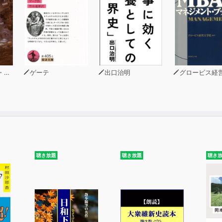
ルクスが問題にしたような資本家対労働者の「古い階級闘争」
間団体の調整の政治「民主的多元主義」を各国が編み出し、階
米の福祉国家はすべて戦争の名残だ。しかし1970年代頃から
裏切るに至ったと分析する。「新しい階級闘争」の解決のため
「民主的多元主義」が必要だと説く。そのためにはグローバル
義も滅びることになると論じる。
ン
ゲーテ
出口治明
グロービス経営大
「啓発されたリベラル・ナショナリズム」という思想（中野剛
ク版への序文
ション 反乱か、革命か
聴き放題
聴き放題
聴き
い階級闘争
ブ」と「ハートランド」：新しい階級闘争の戦場
大戦とニューディール
らのネオリベラル革命
ュリスト――下からの反革命