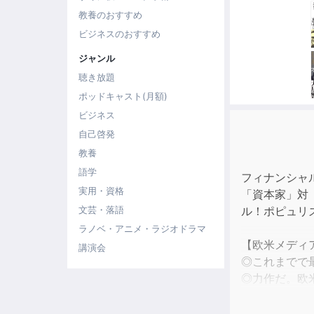
教養のおすすめ
ビジネスのおすすめ
ジャンル
聴き放題
ポッドキャスト(月額)
ビジネス
自己啓発
教養
語学
フィナンシャ
実用・資格
「資本家」対
ル！ポピュリ
文芸・落語
ラノベ・アニメ・ラジオドラマ
【欧米メディ
講演会
◎これまでで
◎力作だ。欧
渉力、政治的
ッド・グッドハー