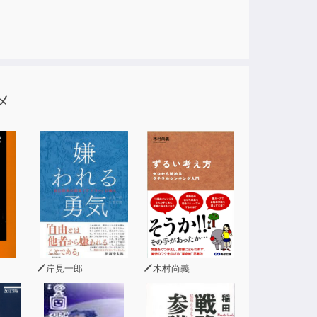
政治・経済・文化のいずれの領域においても労
は確かに健全ではないが、それは、エスタブリ
ある。私は、リンドの思想に全面的に賛成であ
メ
始まった新自由主義に基づく「上からの革命」の
かされ、分断が進んだか、またどのように分断
再生を可能ならしめるために、現行の新自由主
義的な改革に明け暮れてきた欧米諸国や日本に
（監訳者解説より）
のもたらした経済格差の拡大、政治的な国民の
岸見一郎
木村尚義
各国でグローバル企業や投資家（オーバークラ
著者は現代の「新しい階級闘争」の解決を考え