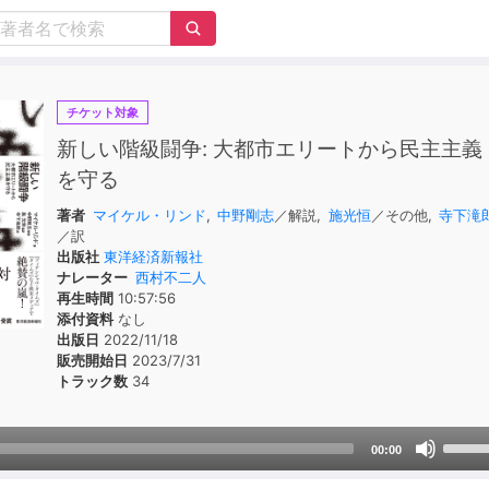
チケット対象
新しい階級闘争: 大都市エリートから民主主義
を守る
著者
マイケル・リンド
,
中野剛志
／解説,
施光恒
／その他,
寺下滝
／訳
出版社
東洋経済新報社
ナレーター
西村不二人
再生時間
10:57:56
添付資料
なし
出版日
2022/11/18
販売開始日
2023/7/31
トラック数
34
Use
00:00
Up/D