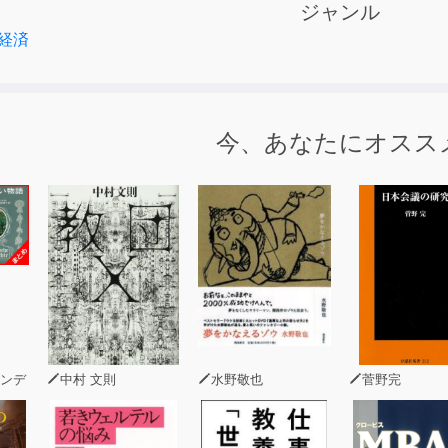
ジャンル
経済
】
の原因は、新自由主義的な政策によって労働者階級を抑圧し、
外してきたエスタブリッシュメントの側にある。ポピュリズム
の新自由主義的な支配という疾患に現れた症状に過ぎないので
今、あなたにオスス
説より）
実現した「民主的多元主義」の安定した政治が、1970年代に
結果、機能不全に陥り、米国の国民統合が現在までにいかに脅
ていくべきかについて考察したものである。民主的多元主義の
ローバル化推進路線の転換が必要だと本書は論じる。新自由主
与え、自由民主主義の意味や条件を考えさせる貴重な一冊だ。
の問題点は「新しい階級闘争」を生み出した。新自由主義改革
ンデ
中村 文則
水野敬也
菅野完
ィカル・コレクトネスやキャンセルカルチャーの暴走である。
の間で政治的影響力の差が生じてしまったことがその要因だ。