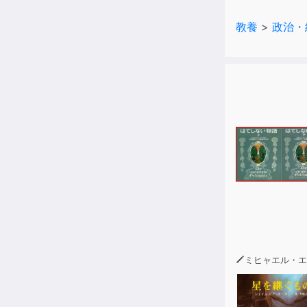
教養
>
政治・
【中野剛志氏
ポピュリズム
働者階級を疎
ッシュメント
る。（巻頭解
【施光恒氏】
本書は、戦後
影響を受けた
の解消を図っ
義に基づくグ
新しい視点を
【概要】
グローバル化
ミヒャエル・エ
分断、ポリテ
ス）と庶民層