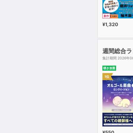
第６章 ロシ
第７章 労働
新作
第８章 拮抗
¥1,320
第９章 民主
エピローグ 
週間総合ラ
【監訳者解説
集計期間 2026年0
聴き放題
1位
¥550