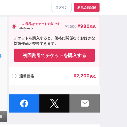
ログイン
新規会員登録
この作品はチケット対象です
¥
980
¥
1,500
税込
チケット
チケットを購入すると、価格に関係なくお好きな
対象作品と交換できます。
初回割引でチケットを購入する
郎
¥
2,200
通常価格
税込
own