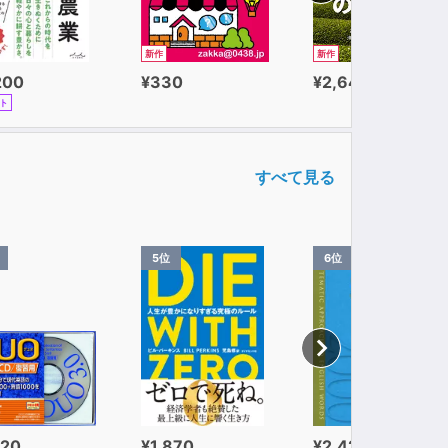
管理者エリートの手口
新作
新作
200
¥330
¥2,640
ト
すべて見る
す書（施光恒）
5位
6位
320
¥1,870
¥2,420