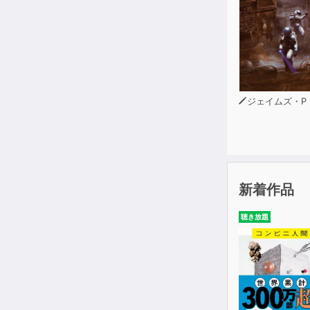
るために、マ
り、戦争が中
摘。戦後の欧
して、庶民を
政治の復権、
ば自由民主主
ジェイムズ・P・ホーガ
【主な内容】
【巻頭解説】
ペーパーバッ
新着作品
イントロダク
聴き放題
第１章 新し
第２章 「ハ
第３章 世界
第４章 上か
第５章 ポピ