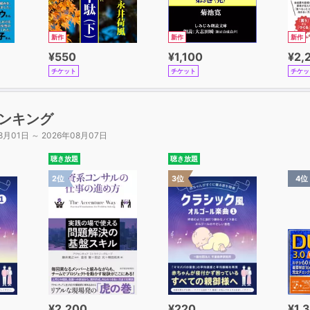
アの操り人形とナチス：ポピュリスト有権者を悪者扱いする
者のいない楽園：姑息な新自由主義的改革
新作
新作
新作
力：新しい民主的多元主義に向けて
¥550
¥1,100
¥2,
的多元主義にとって安全な世界を
チケット
チケット
チケッ
「新しい階級闘争」を終わらせる方法
ンキング
】新自由主義的改革に反省を迫り、民主的多元主義の再生を促
8月01日 ～ 2026年08月07日
聴き放題
聴き放題
2位
3位
4位
¥2,200
¥220
¥1,