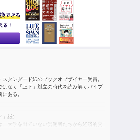
ase
ase
e.
・スタンダード紙のブックオブザイヤー受賞。
ではなく「上下」対立の時代を読み解くバイブ
義にある。
ド」紙）
は、大学を出ていない労働者たちから経済的交
対する反動だとリンドは主張する。（デイヴィ