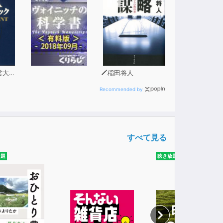
がどのように解決・穏健化に向かったかを探
級を越える国民の妥協と結束をもたらしたと指
「オーバークラス」が「上からの反革命」を起こ
には、同様に中間団体の再生やその間の調整の
化に一定の歯止めをかけるしかなく、無理なら
学院
稲田将人
Recommended by
志）
すべて見る
放題
聴き放題