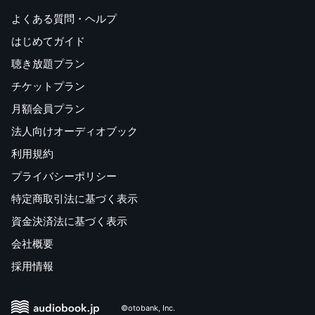
よくある質問・ヘルプ
はじめてガイド
聴き放題プラン
チケットプラン
月額会員プラン
法人向けオーディオブック
利用規約
プライバシーポリシー
特定商取引法に基づく表示
資金決済法に基づく表示
会社概要
採用情報
©otobank, Inc.