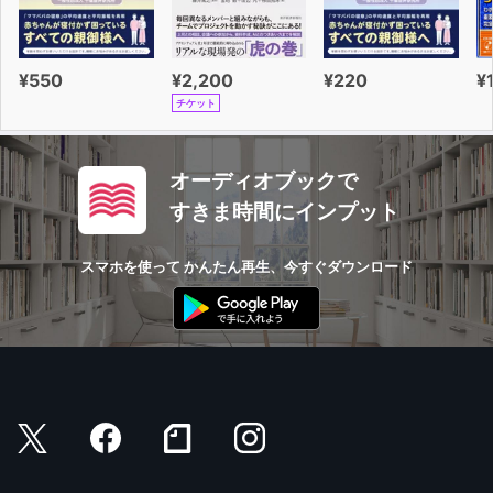
¥550
¥2,200
¥220
¥
チケット
オーディオブックで
すきま時間にインプット
スマホを使って かんたん再生、今すぐダウンロード