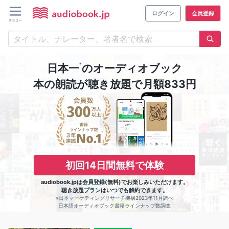
ログイン
会員登録
※
日本一
のオーディオブック
本の朗読が聴き放題で月額833円
初回14日間無料で体験
audiobook.jpは会員登録(無料)でお楽しみいただけます。
聴き放題プランはいつでも解約できます。
※日本マーケティングリサーチ機構2023年11月調べ
日本語オーディオブック書籍ラインナップ数調査