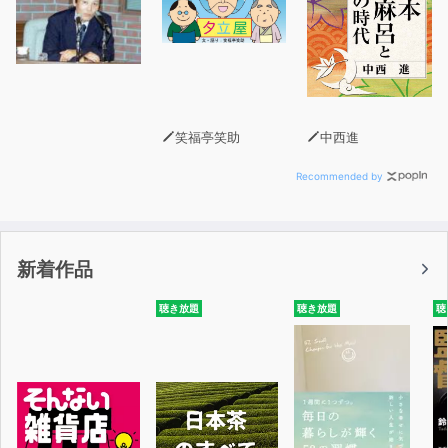
笑福亭笑助
中西進
Recommended by
新着作品
聴き放題
聴き放題
聴