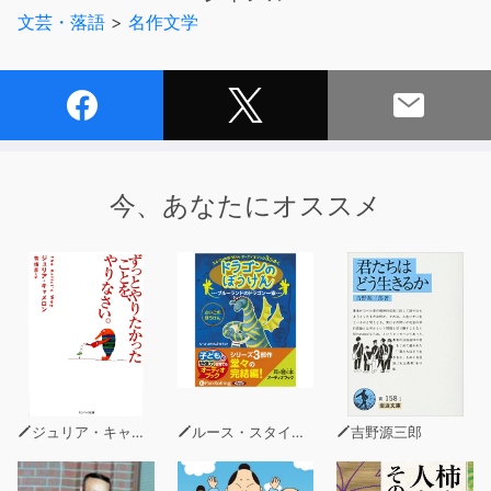
ためだと「私」は悟った。3日後、夫は浮気相手の女性と
文芸・落語
>
名作文学
諏訪湖で心中してしまう。
今、あなたにオススメ
ジュリア・キャメロン
ルース・スタイルズ・ガネット
吉野源三郎