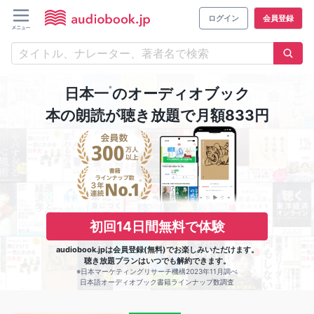
ログイン
会員登録
※
日本一
のオーディオブック
本の朗読が聴き放題で月額833円
初回14日間無料で体験
audiobook.jpは会員登録(無料)でお楽しみいただけます。
聴き放題プランはいつでも解約できます。
※日本マーケティングリサーチ機構2023年11月調べ
日本語オーディオブック書籍ラインナップ数調査