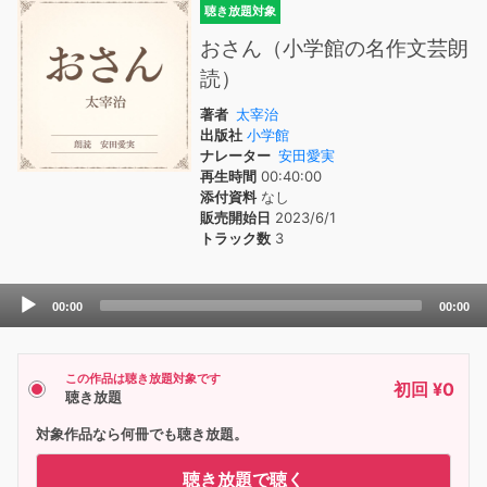
聴き放題対象
おさん（小学館の名作文芸朗
読）
著者
太宰治
出版社
小学館
ナレーター
安田愛実
再生時間
00:40:00
添付資料
なし
販売開始日
2023/6/1
トラック数
3
Audio
00:00
00:00
Player
この作品は聴き放題対象です
初回 ¥0
聴き放題
対象作品なら何冊でも聴き放題。
聴き放題で聴く