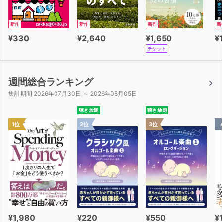
新作
新作
新作
新
¥330
¥2,640
¥1,650
¥
チケット
週間総合ランキング
集計期間 2026年07月30日 ～ 2026年08月05日
聴き放題
聴き放題
1位
2位
3位
¥1,980
¥220
¥550
¥