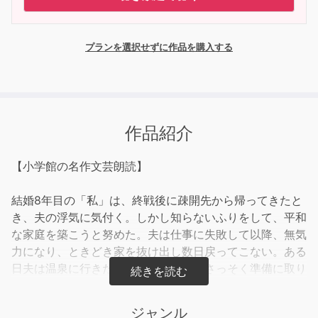
プランを選択せずに作品を購入する
作品紹介
【小学館の名作文芸朗読】
結婚8年目の「私」は、終戦後に疎開先から帰ってきたと
き、夫の浮気に気付く。しかし知らないふりをして、平和
な家庭を築こうと努めた。夫は仕事に失敗して以降、無気
力になり、ときどき家を抜け出し数日戻ってこない。ある
日夫は温泉に行きたいと言ったため、さっそく準備に取り
かかるが、夫の外出用の服が見当たらなかった。「売って
しまった」と夫は言ったが、浮気のためにお金を用意する
ジャンル