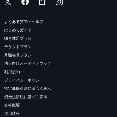
よくある質問・ヘルプ
はじめてガイド
聴き放題プラン
チケットプラン
月額会員プラン
法人向けオーディオブック
利用規約
プライバシーポリシー
特定商取引法に基づく表示
資金決済法に基づく表示
会社概要
採用情報