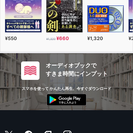
¥550
¥660
¥1,320
¥
¥1,320
オーディオブックで
すきま時間にインプット
スマホを使って かんたん再生、今すぐダウンロード