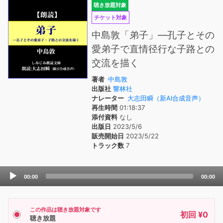
聴き放題対象
チケット対象
中島敦「弟子」―孔子とその
愛弟子で直情径行な子路との
交流を描く
著者
中島敦
出版社
響林社
ナレーター
大志田瞬（新AI合成音声）
再生時間
01:18:37
添付資料
なし
出版日
2023/5/6
販売開始日
2023/5/22
トラック数
7
Audio
00:00
00:00
Player
この作品は聴き放題対象です
初回 ¥0
聴き放題