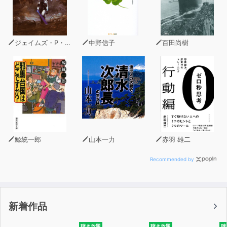
ジェイムズ・P・ホーガン
中野信子
百田尚樹
鯨統一郎
山本一力
赤羽 雄二
Recommended by
新着作品
聴き放題
聴き放題
聴