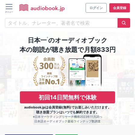
ログイン
会員登録
※
日本一
のオーディオブック
本の朗読が聴き放題で月額833円
初回14日間無料で体験
audiobook.jpは会員登録(無料)でお楽しみいただけます。
聴き放題プランはいつでも解約できます。
※日本マーケティングリサーチ機構2023年11月調べ
日本語オーディオブック書籍ラインナップ数調査