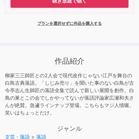
聴き放題で聴く
プランを選択せずに作品を購入する
作品紹介
柳家三三師匠との2人会で現代改作じゃない江戸を舞台の
白鳥古典落語。「しじみ売り」を聞いた事のない白鳥が古
今亭志ん生師匠の落語全集で読んで新しい展開を創作。白
鳥の巣とこの会でしかやってないが落語評論家広瀬和夫さ
んが絶賛。急遽ラインナップ登場。こちらもマジ人情噺。
笑いはちょっとだけ。
ジャンル
文芸・落語
>
落語