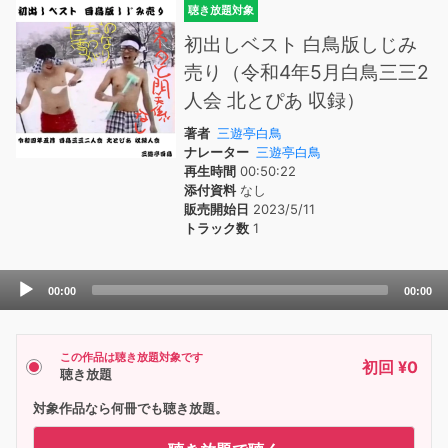
聴き放題対象
初出しベスト 白鳥版しじみ
売り（令和4年5月白鳥三三2
人会 北とぴあ 収録）
著者
三遊亭白鳥
ナレーター
三遊亭白鳥
再生時間
00:50:22
添付資料
なし
販売開始日
2023/5/11
トラック数
1
Audio
00:00
00:00
Player
この作品は聴き放題対象です
初回 ¥0
聴き放題
対象作品なら何冊でも聴き放題。