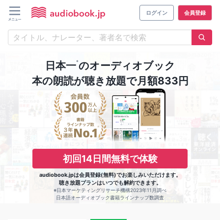
ログイン
会員登録
※
日本一
のオーディオブック
本の朗読が聴き放題で月額833円
初回14日間無料で体験
audiobook.jpは会員登録(無料)でお楽しみいただけます。
聴き放題プランはいつでも解約できます。
※日本マーケティングリサーチ機構2023年11月調べ
日本語オーディオブック書籍ラインナップ数調査