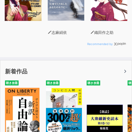
志麻絹依
織田作之助
Recommended by
新着作品
聴き放題
聴き放題
聴き放題
聴