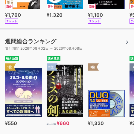
新作
新作
新作
新
¥1,760
¥1,320
¥1,100
¥
チケット
チケット
チ
週間総合ランキング
集計期間 2026年08月02日 ～ 2026年08月08日
聴き放題
聴き放題
聴
1位
2位
3位
¥550
¥660
¥1,320
¥
¥1,320