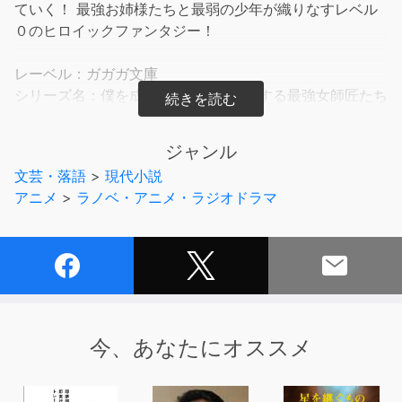
ていく！ 最強お姉様たちと最弱の少年が織りなすレベル
０のヒロイックファンタジー！
レーベル：ガガガ文庫
シリーズ名：僕を成り上がらせようとする最強女師匠たち
が育成方針を巡って修羅場
著者名：赤城大空
ジャンル
出版社：小学館
文芸・落語
>
現代小説
アニメ
>
ラノベ・アニメ・ラジオドラマ
(C)HIROTAKA AKAGI 2020 (P)小学館
今、あなたにオススメ