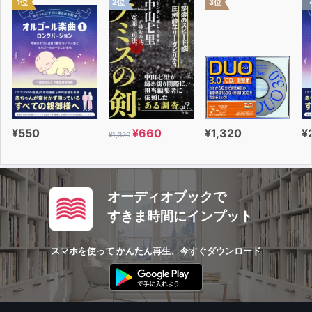
1位
2位
3位
¥550
¥660
¥1,320
¥
¥1,320
オーディオブックで
すきま時間にインプット
スマホを使って かんたん再生、今すぐダウンロード