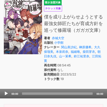
聴き放題対象
チケット対象
僕を成り上がらせようとする
最強女師匠たちが育成方針を
巡って修羅場（ガガガ文庫）
著者
赤城大空
出版社
小学館
ナレーター
関山美沙紀
,
榊原優希
,
大久
保瑠美
,
本泉莉奈
,
福緒唯
,
柴田芽衣
,
朝
日奈丸佳
,
山一茉希
,
鈴江祐里奈
,
江田拓
寛
再生時間
08:54:45
添付資料
なし
販売開始日
2023/5/22
トラック数
19
Audio
00:00
00:00
Player