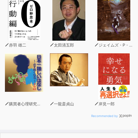
赤羽 雄二
太田清五郎
ジェイムズ・P・ホーガン
購買者心理研究所 株式会社モデンナ 顧問 青木幹和
一龍斎貞山
岸見一郎
Recommended by