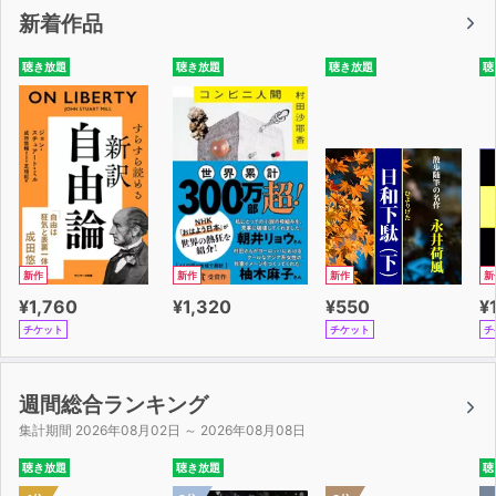
新着作品
聴き放題
聴き放題
聴き放題
聴
新作
新作
新作
新
¥1,760
¥1,320
¥550
¥
チケット
チケット
チ
週間総合ランキング
集計期間 2026年08月02日 ～ 2026年08月08日
聴き放題
聴き放題
聴