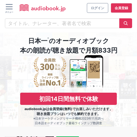
ログイン
会員登録
※
日本一
のオーディオブック
本の朗読が聴き放題で月額833円
初回14日間無料で体験
audiobook.jpは会員登録(無料)でお楽しみいただけます。
聴き放題プランはいつでも解約できます。
※日本マーケティングリサーチ機構2023年11月調べ
日本語オーディオブック書籍ラインナップ数調査