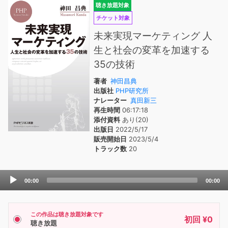
聴き放題対象
チケット対象
未来実現マーケティング 人
生と社会の変革を加速する
35の技術
著者
神田昌典
出版社
PHP研究所
ナレーター
真田新三
再生時間
06:17:18
添付資料
あり(20)
出版日
2022/5/17
販売開始日
2023/5/4
トラック数
20
Audio
00:00
00:00
Player
この作品は聴き放題対象です
初回 ¥0
聴き放題