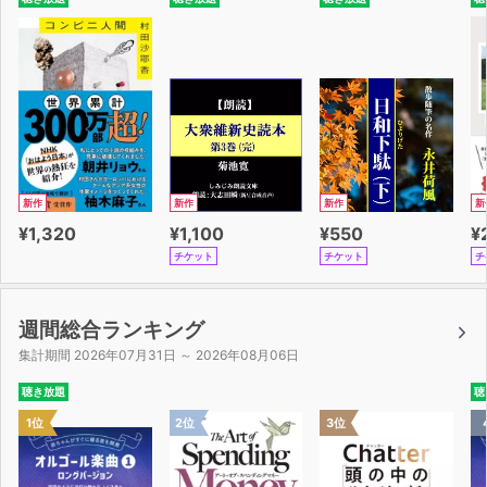
新作
新作
新作
新
¥1,320
¥1,100
¥550
¥
チケット
チケット
チ
週間総合ランキング
集計期間 2026年07月31日 ～ 2026年08月06日
聴き放題
聴
1位
2位
3位