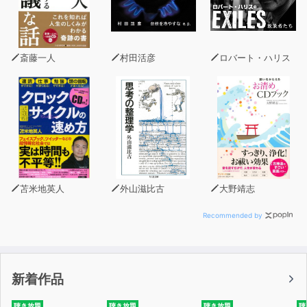
・逆算思考で難問に思いもよらなかった解決策を
・OKRとデイリースクラムで頑張らなくても目標が達成で
きる組織に
・ビジコンで外部の優秀な人材とつながる
斎藤一人
村田活彦
ロバート・ハリス
など。
そして、「SDGs」との連動も本書の大きな特徴。すでに
世の中の常識となりつつあるSDGsだが、それをどう実現
すればいいのか、どう仕事に活かせばいいのかについて、
明確に説かれた本はほとんどなかった。それに対して本書
は、17の分野それぞれについて具体的なソリューションを
提供する。まさに「SDGsビジネス実践編」とも呼べる内
苫米地英人
外山滋比古
大野靖志
容となっている。
Recommended by
成長戦略を描きたい経営層から、仕事で理想を実現したい
ビジネスパーソンや公務員、未来に向けた人材を育てたい
教育者まで……読めば必ず新しい発見がある。
新着作品
これから訪れる未来と、そこで活躍するための条件がわか
る、神田流マーケティング論の集大成。
聴き放題
聴き放題
聴き放題
聴