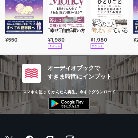
¥550
¥1,980
¥1,980
¥
チケット
チケット
オーディオブックで
すきま時間にインプット
スマホを使って かんたん再生、今すぐダウンロード