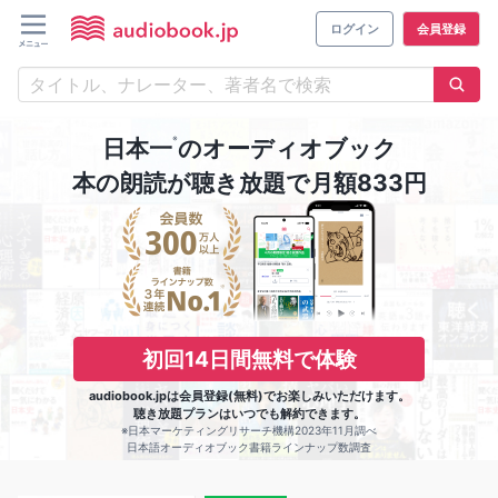
ログイン
会員登録
※
日本一
のオーディオブック
本の朗読が聴き放題で月額833円
初回14日間無料で体験
audiobook.jpは会員登録(無料)でお楽しみいただけます。
聴き放題プランはいつでも解約できます。
※日本マーケティングリサーチ機構2023年11月調べ
日本語オーディオブック書籍ラインナップ数調査