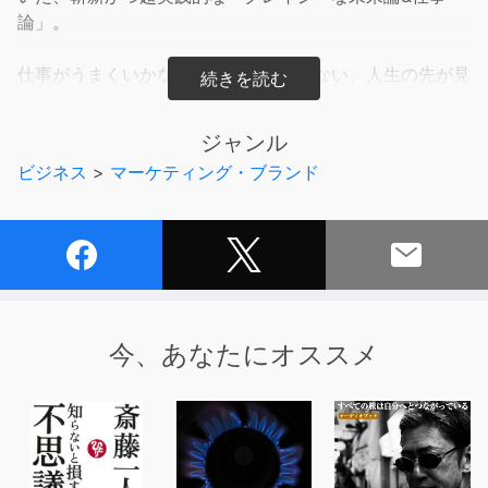
論」。
仕事がうまくいかない、会社が変わらない、人生の先が見
えない……そんなあなたへ。
カリスママーケターが厳選した「35のマーケティング技
ジャンル
術」を用いて、自分を、会社を、そして社会を変えるため
ビジネス
>
マーケティング・ブランド
の方法論を説くのが本書。様々な分野において、どのよう
にマーケティングを用いて成果を出していくかを、極めて
具体的に紹介していく。
例を挙げれば、
・「逆転ポジショニング」による価格付けで優良な顧客を
集める
・「コネクテッド戦略」で、あらゆるビジネスを健康産業
今、あなたにオススメ
に変える
・ジェンダー平等実現は「センターピン集中戦略」で一点
突破
・ダッシュボードで若手もベテランも公平に働ける会社を
作る