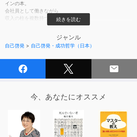
インの本。
会社員として働きながら
収入の柱を複数持つ生き方へ移行する
具体的なステップがわかる！
人生100年時代を迎え、これからの生き方・働き方に不安
ジャンル
を感じているあなたへ。
自己啓発
>
自己啓発・成功哲学（日本）
「残りの人生も今の積み重ねでいい？ 満足している？」
本書は、40歳前後で多くの人が感じるこの「モヤモヤ
感」、つまり「40歳の壁」の正体を分解しながら、自分
らしく生きるために「人生の後半戦をどうデザインしてい
くか？」を考えるためのものです。
今、あなたにオススメ
「幸せな人生には、どんな要素が必要か？」を分解してみ
たら、次の３つの要素が見えてきました。
①お金（収入・資産）
②つながり（家族・友人・知人）
③健康（体力・認知力）