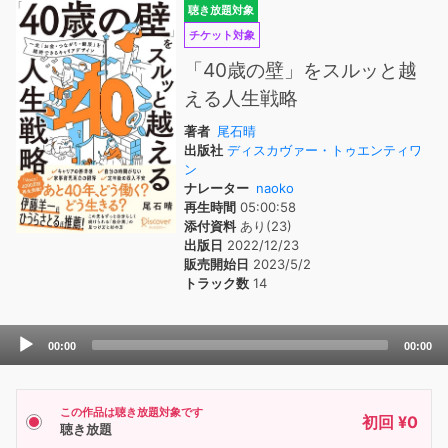
聴き放題対象
チケット対象
「40歳の壁」をスルッと越
える人生戦略
著者
尾石晴
出版社
ディスカヴァー・トゥエンティワ
ン
ナレーター
naoko
再生時間
05:00:58
添付資料
あり(23)
出版日
2022/12/23
販売開始日
2023/5/2
トラック数
14
Audio
00:00
00:00
Player
この作品は聴き放題対象です
初回 ¥0
聴き放題