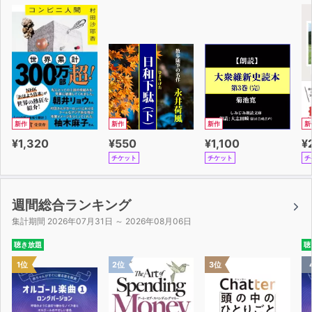
・このまま今の働き方でいいのか不安を感じている。
・十分な経験や資格、職歴を持っていない気がする。
・転職や独立に興味があるが、スキル不足を感じている。
・仕事と家事・育児の両立に限界を感じている。
・小１の壁、小４の壁を前に今後の子育てに不安を感じて
いる。
・定年後の第２の人生に不安を感じている。
新作
新作
新作
新
＜目次＞
¥1,320
¥550
¥1,100
¥
はじめに 残りの人生も今の積み重ねでいい？
チケット
チケット
チ
第１章 「40歳の壁」の正体
第２章 40歳からの幸せをつくる「自分業」
第３章 「40歳の壁」を越える自分業の始め方（準備編）
週間総合ランキング
第４章 「40歳の壁」を越える自分業の育て方（実践編）
集計期間 2026年07月31日 ～ 2026年08月06日
第５章 「40歳の壁」試行錯誤とその先の変化
聴き放題
聴
おわりに 「40歳の壁」にぶつかっているあなたへ
1位
2位
3位
購入者限定ダウンロード特典
・本書は、著者が自費出版したKindle書籍『サバティカル