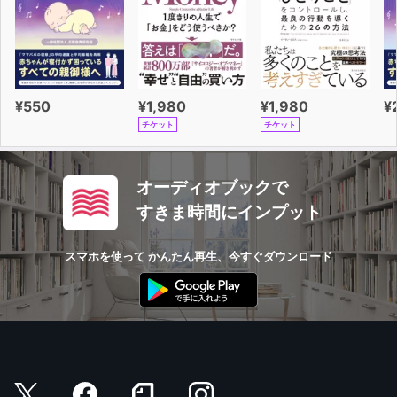
タイム 「40歳の壁」を越える戦略的休暇のすすめ ～FIRE
ではなく働き続ける生き方～』に大幅に加筆修正を加えて
新たに出版するものです。
¥550
¥1,980
¥1,980
¥
チケット
チケット
オーディオブックで
すきま時間にインプット
スマホを使って かんたん再生、今すぐダウンロード