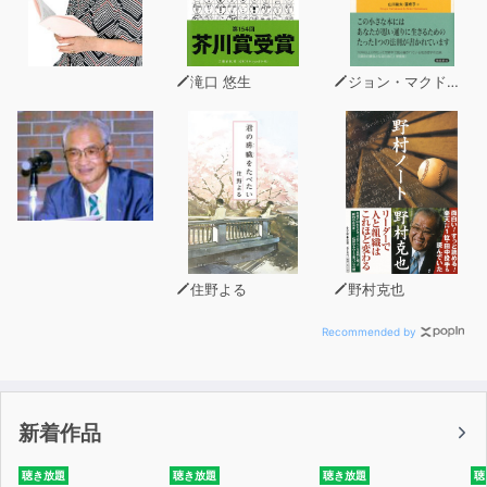
この３つの要素を満たすためには、定年を迎えないキャリ
アを自分なりにデザインする必要があります。このよう
滝口 悠生
ジョン・マクドナルド
な、「お金」「つながり」「健康」の３つの要素を満たす
ことができ、かつやりがいを持って取り組める「仕事」の
ことを、この本では「自分業」と呼びます。
それでは、あなたらしい「自分業」はどうやって見つかる
のか？そしてどうやって始めるのか？この本では、今すぐ
始められる具体的なステップを筆者の実体験も交えながら
ひとつひとつ丁寧にお伝えします。
住野よる
野村克也
※本書の特典「マイキャリア３つの要素棚卸シート」と
Recommended by
「マイキャリア重ね合わせ発見シート」は、あなたのキャ
リアの「見える化」に役立ちます。ぜひご活用ください。
新着作品
【こんな方におすすめ】
聴き放題
聴き放題
聴き放題
聴