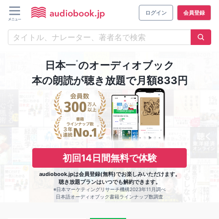
ログイン
会員登録
※
日本一
のオーディオブック
本の朗読が聴き放題で月額833円
初回14日間無料で体験
audiobook.jpは会員登録(無料)でお楽しみいただけます。
聴き放題プランはいつでも解約できます。
※日本マーケティングリサーチ機構2023年11月調べ
日本語オーディオブック書籍ラインナップ数調査