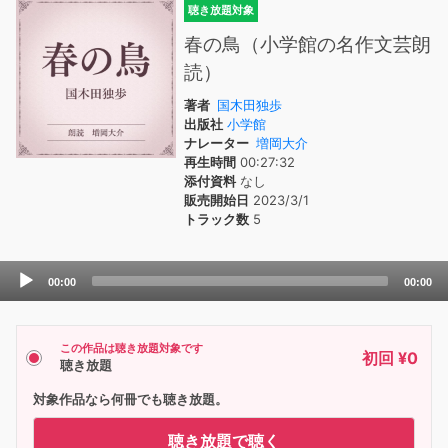
聴き放題対象
春の鳥（小学館の名作文芸朗
読）
著者
国木田独歩
出版社
小学館
ナレーター
増岡大介
再生時間
00:27:32
添付資料
なし
販売開始日
2023/3/1
トラック数
5
Audio
00:00
00:00
Player
この作品は聴き放題対象です
初回 ¥0
聴き放題
対象作品なら何冊でも聴き放題。
聴き放題で聴く