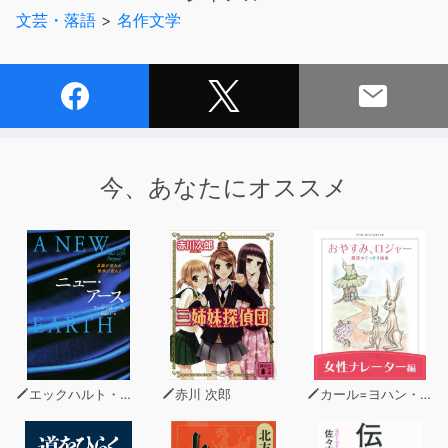
と、天守台から落下して死んでいたのであった。
文芸・落語
>
名作文学
今、あなたにオススメ
エックハルト・トール
赤川 次郎
カール=ヨハン・エリーン