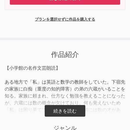
プランを選択せずに作品を購入する
作品紹介
【小学館の名作文芸朗読】
ある地方で「私」は英語と数学の教師をしていた。下宿先
の家族に白痴（重度の知的障害）の弟の六蔵がいることを
知る。家族に頼まれ、仕方なく勉強を教えることになった
が、六蔵には数の概念が欠けており、何も覚えないため
「私」は困り果ててしまう。しかし六蔵には歌の才があ
り、山の上にある天守台で歌う姿は天使を思わせるほどだ
った。ある日、六蔵は家に帰ってこなかった。皆で探す
ジャンル