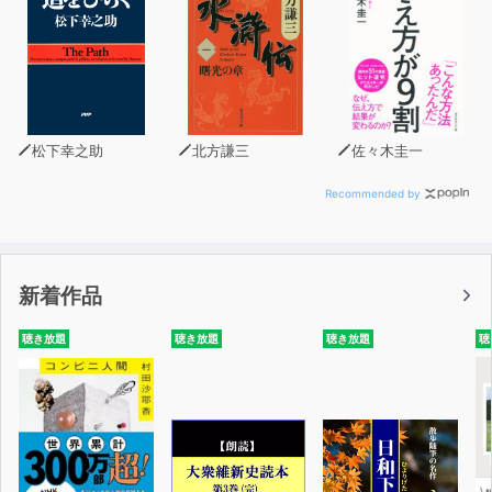
松下幸之助
北方謙三
佐々木圭一
Recommended by
新着作品
聴き放題
聴き放題
聴き放題
聴