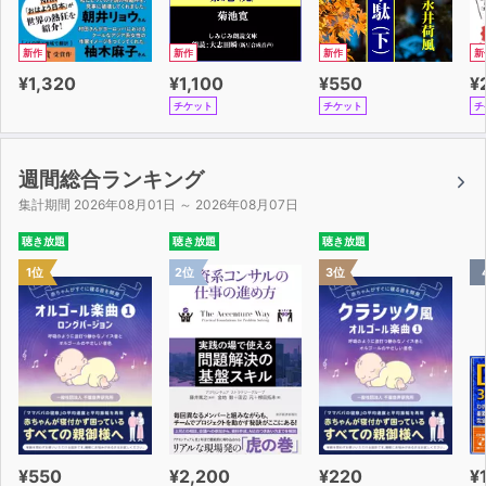
新作
新作
新作
新
¥1,320
¥1,100
¥550
¥
チケット
チケット
チ
週間総合ランキング
集計期間 2026年08月01日 ～ 2026年08月07日
聴き放題
聴き放題
聴き放題
1位
2位
3位
¥550
¥2,200
¥220
¥