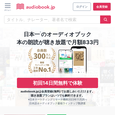
ログイン
会員登録
※
日本一
のオーディオブック
本の朗読が聴き放題で月額833円
初回14日間無料で体験
audiobook.jpは会員登録(無料)でお楽しみいただけます。
聴き放題プランはいつでも解約できます。
※日本マーケティングリサーチ機構2023年11月調べ
日本語オーディオブック書籍ラインナップ数調査