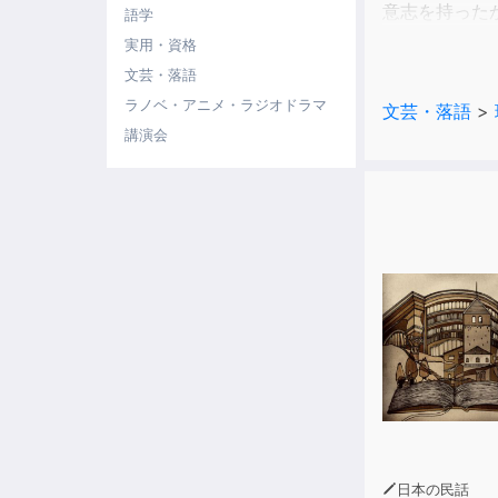
意志を持った
語学
東アフリカ 
実用・資格
看護師として
文芸・落語
ラノベ・アニメ・ラジオドラマ
文芸・落語
>
01：案内人
講演会
02：黒焦げで
Nyekund
03：病院で
Kulogwa（
04：夜勤中
ってしまったもの
05：呪術の調
ナヴァミア）
06：自分にしか
(Japani
07：助手と
（アナイブワ
08：それは
Kuwa Mga
日本の民話