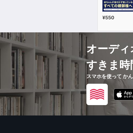
¥550
オーディ
すきま時
スマホを使って か