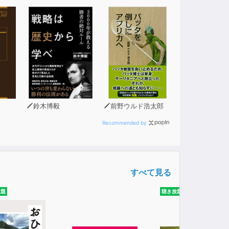
に着けていたところ…お守り Hirinzi（ヒ
鈴木博毅
前野ウルド浩太郎
Recommended by
すべて見る
放題
聴き放題