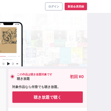
ログイン
新規会員登録
この作品は聴き放題対象です
初回 ¥0
聴き放題
対象作品なら何冊でも聴き放題。
聴き放題で聴く