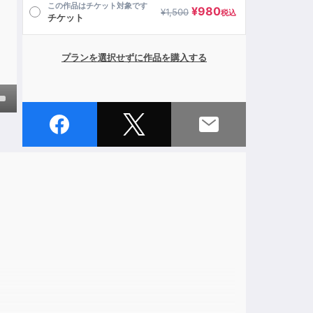
この作品はチケット対象です
¥
980
¥
1,500
税込
チケット
プランを選択せずに作品を購入する
own
ase
ase
e.