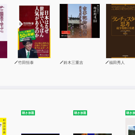
アで出遭ったムスリムの呪術師が作ってくれたお守り。帰国後も身
竹田恒泰
鈴木三重吉
福田秀人
聴き放題
聴き放題
聴き