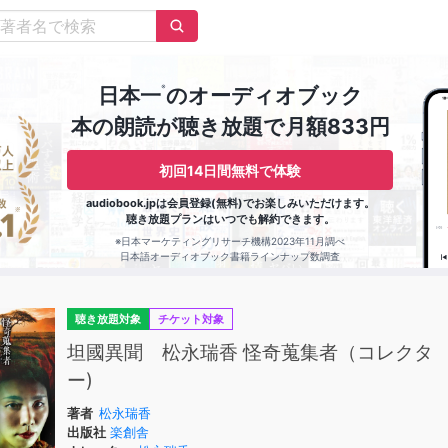
※
日本一
のオーディオブック
本の朗読が聴き放題で月額833円
初回14日間無料で体験
audiobook.jpは会員登録(無料)でお楽しみいただけます。
聴き放題プランはいつでも解約できます。
※日本マーケティングリサーチ機構2023年11月調べ
日本語オーディオブック書籍ラインナップ数調査
聴き放題対象
チケット対象
坦國異聞 松永瑞香 怪奇蒐集者（コレクタ
ー)
著者
松永瑞香
出版社
楽創舎