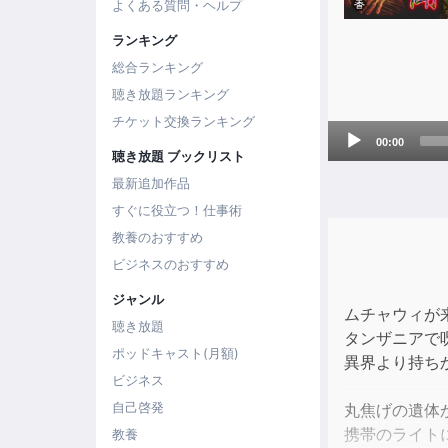
よくある質問・ヘルプ
ランキング
総合ランキング
聴き放題ランキング
チケット交換ランキング
Audio
00:00
Player
聴き放題 ブックリスト
最新追加作品
すぐに役立つ！仕事術
教養のおすすめ
ビジネスのおすすめ
ジャンル
ムチャウィが
聴き放題
タンザニアで
ポッドキャスト(月額)
異界より持ち
ビジネス
自己啓発
丸焦げの遺体
携帯のライト
教養