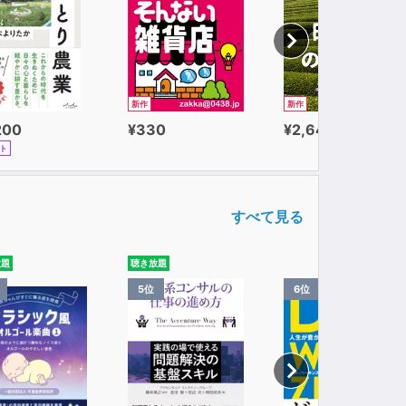
新作
新作
200
¥330
¥2,640
ト
すべて見る
放題
聴き放題
5位
6位