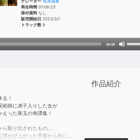
ナレーター
松永瑞香
再生時間
01:06:23
添付資料
なし
販売開始日
2023/3/1
トラック数
9
Use
00:00
Up/D
Arrow
keys
to
incre
作品紹介
or
decre
来る！
volum
呪術師に弟子入りした女が
かえった珠玉の奇譚集！
から取り出されたもの…
に浮かび上がった手首から先に…