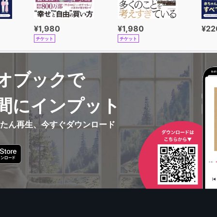
¥1,980
¥1,980
¥22
チケット
チケット
オブックで
間にインプット
んたん再生、今すぐダウンロード