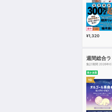
新作
¥1,320
週間総合ラ
集計期間 2026年0
聴き放題
1位