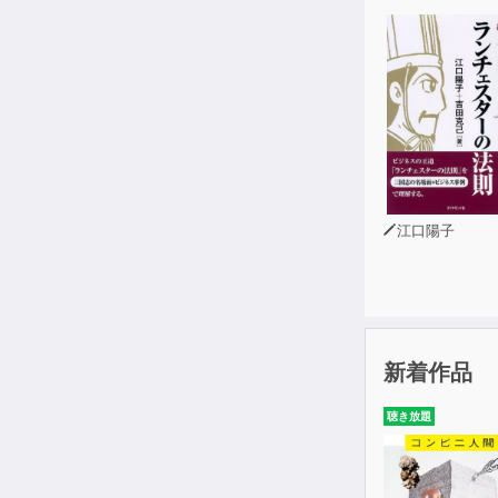
09：タンザニ
リンジ）
江口陽子
新着作品
聴き放題