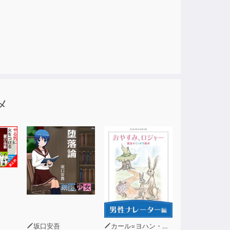
香が誰も聞いたことのない異界の扉を開く！
しいと…赤い玉 Mambo ya
で差し出された手に…呪物にされかけた
メ
、光の中にスッと入ってきたのは…病院で出遭
を解いたものは…金縛り Wanavamia（ワ
日本に来ている Mashetani Wanakuja
が言ったのは…盗まれたもの Anaibwa
からなのだった…呪術師になったきっかけ
坂口安吾
カール=ヨハン・エリーン