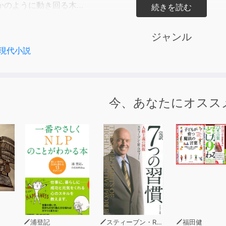
かのように動き回る木…
坦桑尼亜＝タンザニア。
の活動を通じ呪術を用いた伝統医療を目の当たりにした松永瑞
ジャンル
現代小説
・蜃気楼龍玉による松永瑞香ご紹介
病院に運ばれてきた青年の遺体。そこからあるものを取り出してほ
u（マンボ ヤ ニェクンドゥ）
の作業中どこからともなく現れたイスラムの装束の女性。無言
今、あなたにオスス
クログワ）
に起きた停電。携帯の灯かりを頼りに院内の見回りをしていると
 Kukutana Mchawi（ククタナ ムチャウィ）
査で疲れ果てた晩、微睡みの中で不意に襲われた金縛り。その恐怖
視えない木。いつしかそれも忘れかけた頃、Twitterの画像の中に…
)（マシェタニ ワナクジャ （ジャパニ））
して立ち会っていた手術中に突然倒れた男性。意識が回復したとき彼
）
呪術師としても人間としても尊敬していた一人の存在があった
nga（クワ ムガンガ）
浦登記
スティーブン・R・コヴィー
福田健