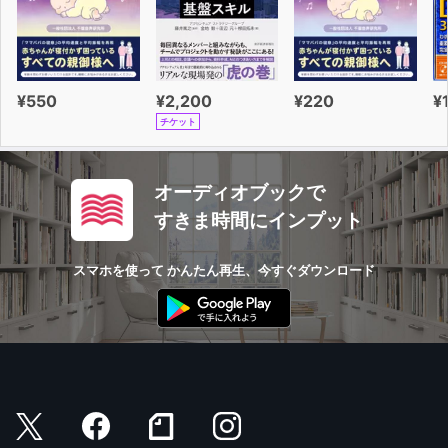
¥550
¥2,200
¥220
¥
チケット
オーディオブックで
すきま時間にインプット
スマホを使って かんたん再生、今すぐダウンロード