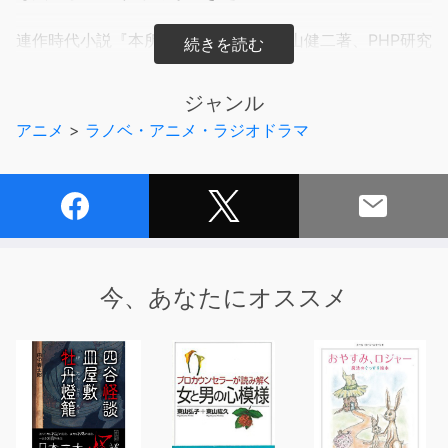
連作時代小説『本所おけら長屋』（畠山健二著、PHP研究
所刊）より、エピソード「その弐 かんおけ」をオーディ
オブック化。
ジャンル
アニメ
>
ラノベ・アニメ・ラジオドラマ
※本作品は2015年5月2日～5月23日にIBC岩手放送「ラジ
オ文庫」で放送されたラジオドラマを再編集したもので
す。
今、あなたにオススメ