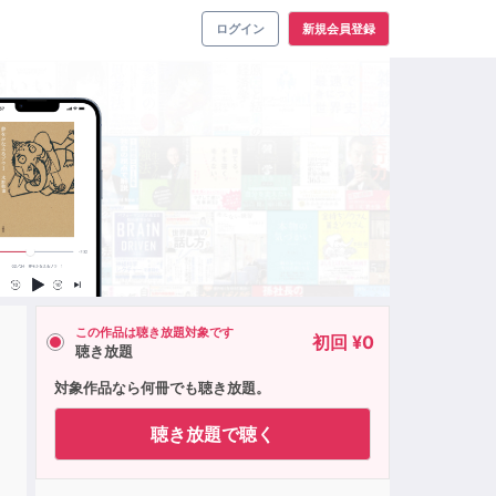
ログイン
新規会員登録
この作品は聴き放題対象です
初回 ¥0
聴き放題
対象作品なら何冊でも聴き放題。
聴き放題で聴く