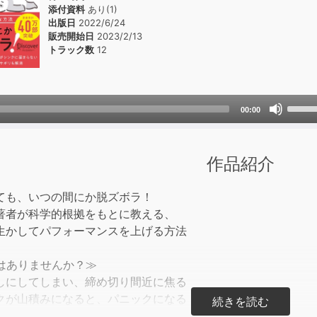
添付資料
あり(1)
出版日
2022/6/24
販売開始日
2023/2/13
トラック数
12
Use
00:00
Up/D
Arrow
keys
作品紹介
to
incre
ても、いつの間にか脱ズボラ！
or
著者が科学的根拠をもとに教える、
decre
生かしてパフォーマンスを上げる方法
volum
はありませんか？≫
しにしてしまい、締め切り間近に焦る
クが山積みになると、パニックになる
ラするのが好きで、いつも部屋が散らかっている