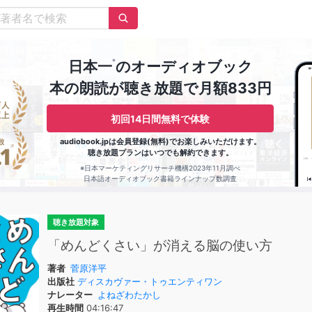
※
日本一
のオーディオブック
本の朗読が聴き放題で月額833円
初回14日間無料で体験
audiobook.jpは会員登録(無料)でお楽しみいただけます。
聴き放題プランはいつでも解約できます。
※日本マーケティングリサーチ機構2023年11月調べ
日本語オーディオブック書籍ラインナップ数調査
聴き放題対象
「めんどくさい」が消える脳の使い方
著者
菅原洋平
出版社
ディスカヴァー・トゥエンティワン
ナレーター
よねざわたかし
再生時間
04:16:47