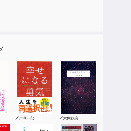
ない
りません！
メ
岸見一郎
木内鶴彦