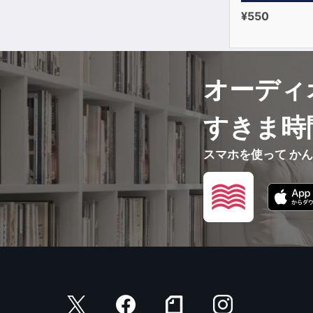
¥550
オーディ
すきま時
スマホを使って か