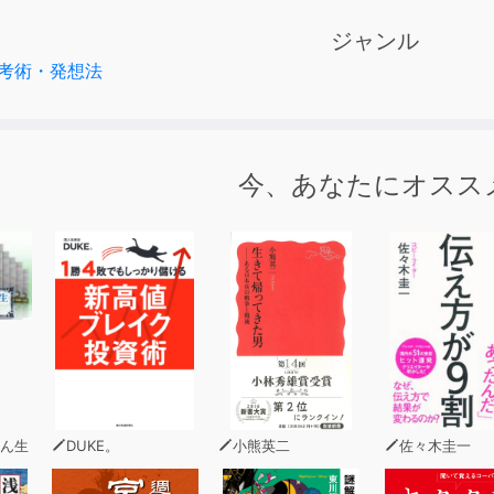
ながら「あれもやらなきゃ～」と考えてしまい、イマイチ休め
ジャンル
考術・発想法
大丈夫。
て動けないのは「やる気」のせいでも「性格」のせいでもあ
事がめんどうに感じてしまう理由や、
単な7つのコツ、44の具体的な解決策を紹介しています。
今、あなたにオスス
生かして、仕事も家事もすっきり片付けましょう！
さい」が消える7つのコツ≫
温を上げる
番やりたいことを最初にやる
うものを持たない
の、最初の工程だけ手をつけてやめる
手で触る
とが誰かにつながるのを見る
できたらこれができる」と言う
ん生
DUKE。
小熊英二
佐々木圭一