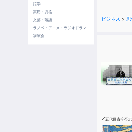
語学
・だらだらし
実用・資格
ビジネス
>
思
文芸・落語
そんな人でも
めんどくさく
ラノベ・アニメ・ラジオドラマ
本書では、物
講演会
解消できる簡
脳の仕組みを
≪「めんどく
１ 夕方の体
２ その日一
３ 両手に違
４ 次の作業
５ とにかく
６ やったこ
７ 「それが
五代目古今亭志
≪目次≫