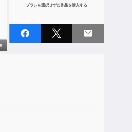
プランを選択せずに作品を購入する
own
ase
ase
e.