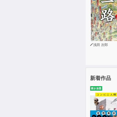
序章 その命
１章 「めん
２章 「めん
３章 仕事上
４章 家のな
５章 健康に
６章 人間関
浅田 次郎
終章 また「
新着作品
聴き放題