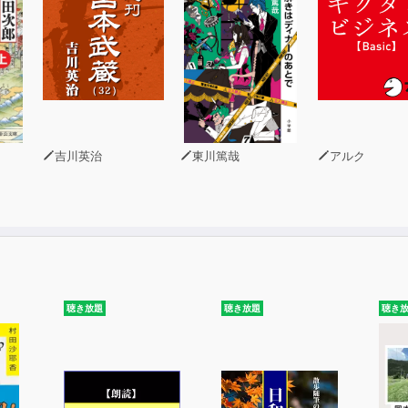
令、脳に通じてる
どくさい」と感じるのは意思のせいではない
どくさい」を消す７つのコツ
での「めんどくさい」
かの「めんどくさい」
関わる「めんどくさい」
係の「めんどくさい」
吉川英治
東川篤哉
アルク
めんどう」になってしまったときのリカバリー方法
聴き放題
聴き放題
聴き