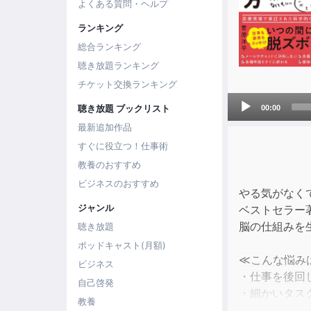
よくある質問・ヘルプ
ランキング
総合ランキング
聴き放題ランキング
チケット交換ランキング
Audio
聴き放題 ブックリスト
00:00
Player
最新追加作品
すぐに役立つ！仕事術
教養のおすすめ
ビジネスのおすすめ
やる気がなく
ジャンル
ベストセラー
脳の仕組みを
聴き放題
ポッドキャスト(月額)
≪こんな悩み
ビジネス
・仕事を後回
自己啓発
・細かいタス
教養
・家でダラダ