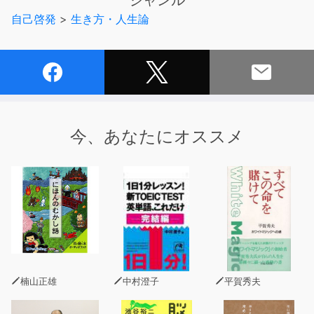
ジャンル
孤児同然の幼少期を過ごしてきた。
自己啓発
>
生き方・人生論
◎孤独により自分の感性を信じ、磨き抜くことができる。
「一人で生きていける」と思うことで、周りに左右されな
い
自分をもつことができる。
◎素の自分をさらけ出し、「個として自立」することで
自分に期待できる。他者に依存しない間関係を築くことが
できる。
今、あなたにオススメ
◎他人と物理的・心理的な距離が広がり、
誰もが孤独と向き合う時代に希望を灯す、51の言葉
※本書の著者印税は、東方文化地域で支援を必要とする子
供たちへ全額寄付されます
自分のことを、放っておかない。
孤独の時間は、毎日確保する。
楠山正雄
中村澄子
平賀秀夫
人間関係は、水のごとし。
あっさりと淡い付き合いでいい。