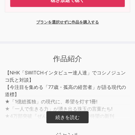
聴き放題で聴く
プランを選択せずに作品を購入する
作品紹介
【NHK「SWITCHインタビュー達人達」でコシノジュン
コ氏と対談】
【今注目を集める「77歳・孤高の経営者」が語る現代の
道標】
★「1億総孤独」の現代に、希望を灯す1冊!
★「一人で生きる力」が湧き出る珠玉の言葉たち!
★4万部突破『ぜんぶ、すてれば』著者待望の新刊
◎寺田倉庫前代表取締役社長、「伝説の経営者」は、