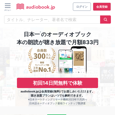
ログイン
会員登録
※
日本一
のオーディオブック
本の朗読が聴き放題で月額833円
初回14日間無料で体験
audiobook.jpは会員登録(無料)でお楽しみいただけます。
聴き放題プランはいつでも解約できます。
※日本マーケティングリサーチ機構2023年11月調べ
日本語オーディオブック書籍ラインナップ数調査