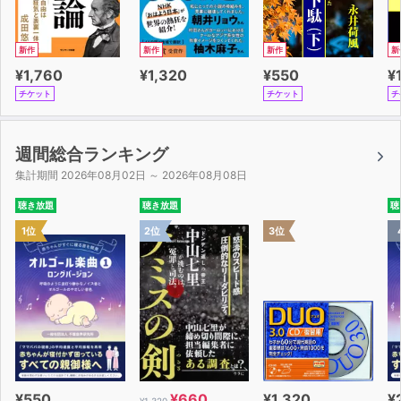
新作
新作
新作
新
¥1,760
¥1,320
¥550
¥
チケット
チケット
チ
週間総合ランキング
集計期間 2026年08月02日 ～ 2026年08月08日
聴き放題
聴き放題
聴
1位
2位
3位
¥550
¥660
¥1,320
¥
¥1,320