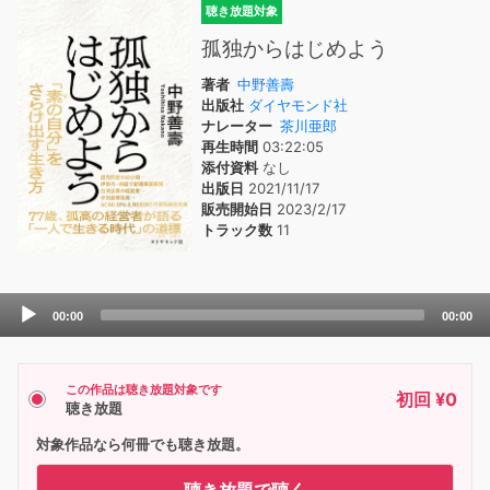
聴き放題対象
孤独からはじめよう
著者
中野善壽
出版社
ダイヤモンド社
ナレーター
茶川亜郎
再生時間
03:22:05
添付資料
なし
出版日
2021/11/17
販売開始日
2023/2/17
トラック数
11
Audio
00:00
00:00
Player
この作品は聴き放題対象です
初回 ¥0
聴き放題
対象作品なら何冊でも聴き放題。