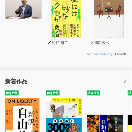
【目次】
はじめに
1章 孤独からはじめよう
2章 孤独を力に「個」として自立する
3章 孤独が仕事の武器になる
池谷 裕二
川口俊和
4章 リーダーの孤独を乗り越える
5章 孤独で「素の自分」を磨く習慣
Recommended by
6章 孤独=「さみしい」ではない
7章 孤独の中で、他者とどう関わるか
新着作品
聴き放題
聴き放題
聴き放題
聴