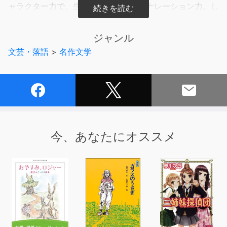
ャラクター力で、生きた演技と安定のナレーション力。し
なやかで伸びのある柔らかい声から、芯のある真っ直ぐで
艶やかな声まで、作風に合わせて表現します。英語・ラテ
ジャンル
ン語の言語発音指導もする、吹き替え、アニメ、ゲーム、
文芸・落語
>
名作文学
ナレーション、企業ボイス等様々なジャンルで活躍の帰国
子女声優。
今、あなたにオススメ