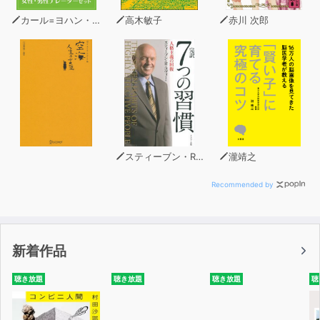
カール=ヨハン・エリーン
高木敏子
赤川 次郎
スティーブン・R・コヴィー
瀧靖之
Recommended by
新着作品
聴き放題
聴き放題
聴き放題
聴