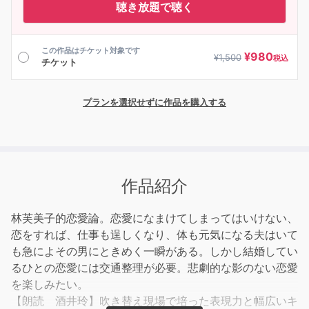
聴き放題で聴く
この作品はチケット対象です
¥
980
¥
1,500
税込
チケット
プランを選択せずに作品を購入する
作品紹介
林芙美子的恋愛論。恋愛になまけてしまってはいけない、
恋をすれば、仕事も逞しくなり、体も元気になる夫はいて
も急によその男にときめく一瞬がある。しかし結婚してい
るひとの恋愛には交通整理が必要。悲劇的な影のない恋愛
を楽しみたい。
【朗読 酒井玲】吹き替え現場で培った表現力と幅広いキ