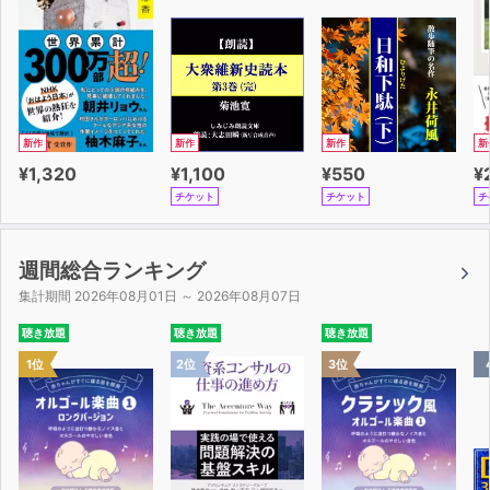
新作
新作
新作
新
¥1,320
¥1,100
¥550
¥
チケット
チケット
チ
週間総合ランキング
集計期間 2026年08月01日 ～ 2026年08月07日
聴き放題
聴き放題
聴き放題
1位
2位
3位