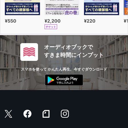
¥550
¥2,200
¥220
¥
チケット
オーディオブックで
すきま時間にインプット
スマホを使って かんたん再生、今すぐダウンロード