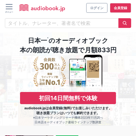
ログイン
会員登録
※
日本一
のオーディオブック
本の朗読が聴き放題で月額833円
初回14日間無料で体験
audiobook.jpは会員登録(無料)でお楽しみいただけます。
聴き放題プランはいつでも解約できます。
※日本マーケティングリサーチ機構2023年11月調べ
日本語オーディオブック書籍ラインナップ数調査