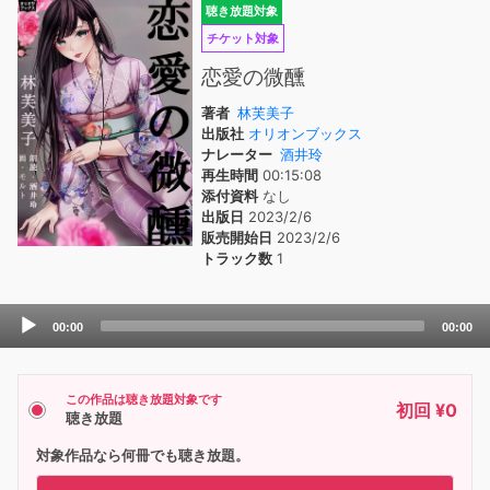
聴き放題対象
チケット対象
恋愛の微醺
著者
林芙美子
出版社
オリオンブックス
ナレーター
酒井玲
再生時間
00:15:08
添付資料
なし
出版日
2023/2/6
販売開始日
2023/2/6
トラック数
1
Audio
00:00
00:00
Player
この作品は聴き放題対象です
初回 ¥0
聴き放題
対象作品なら何冊でも聴き放題。