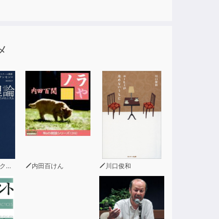
メ
セン
内田百けん
川口俊和