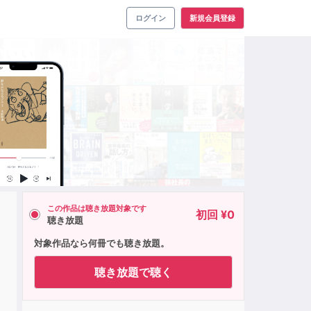
ログイン
新規会員登録
この作品は聴き放題対象です
初回 ¥0
聴き放題
対象作品なら何冊でも聴き放題。
聴き放題で聴く