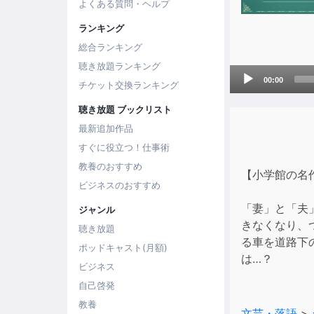
よくある質問・ヘルプ
ランキング
総合ランキング
聴き放題ランキング
Audio
00:00
チケット交換ランキング
Player
聴き放題 ブックリスト
最新追加作品
すぐに役立つ！仕事術
教養のおすすめ
【小学館の名
ビジネスのおすすめ
「妻」と「夫
ジャンル
きなくなり、
聴き放題
る車を道路下
ポッドキャスト(月額)
は…？
ビジネス
自己啓発
教養
文芸・落語
>