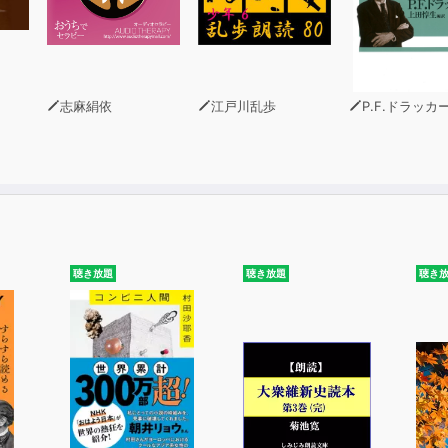
志麻絹依
江戸川乱歩
P.F.ドラッカ
聴き放題
聴き放題
聴き