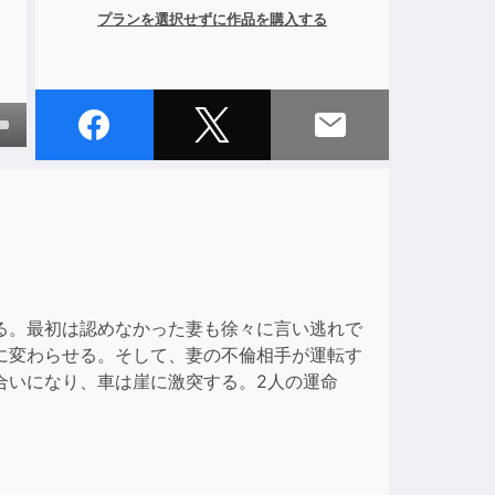
プランを選択せずに作品を購入する
own
ase
ase
e.
る。最初は認めなかった妻も徐々に言い逃れで
に変わらせる。そして、妻の不倫相手が運転す
合いになり、車は崖に激突する。2人の運命