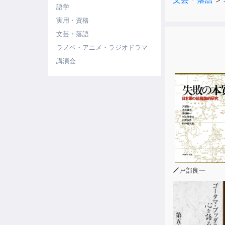
語学
実用・資格
文芸・落語
ラノベ・アニメ・ラジオドラマ
講演会
戸部良一