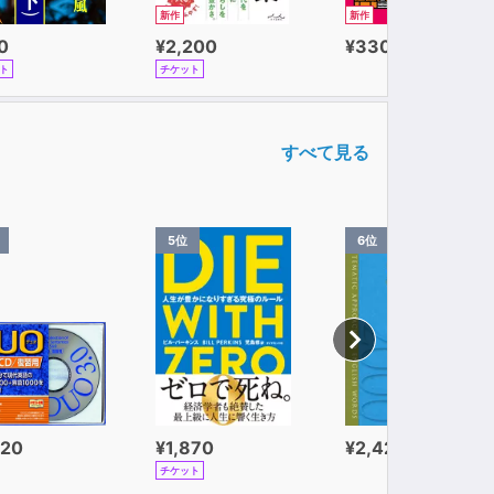
新作
新作
0
¥2,200
¥330
ト
チケット
すべて見る
5位
6位
320
¥1,870
¥2,420
チケット