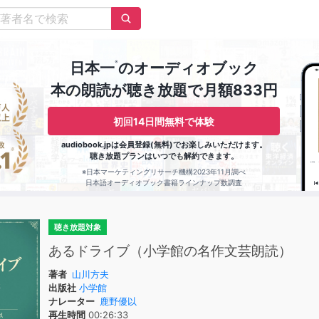
※
日本一
のオーディオブック
本の朗読が聴き放題で月額833円
初回14日間無料で体験
audiobook.jpは会員登録(無料)でお楽しみいただけます。
聴き放題プランはいつでも解約できます。
※日本マーケティングリサーチ機構2023年11月調べ
日本語オーディオブック書籍ラインナップ数調査
聴き放題対象
あるドライブ（小学館の名作文芸朗読）
著者
山川方夫
出版社
小学館
ナレーター
鹿野優以
再生時間
00:26:33