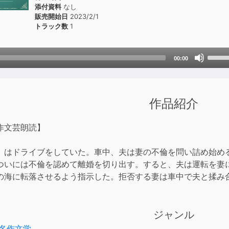
添付資料
なし
販売開始日
2023/2/1
トラック数
1
Use
00:00
Up/D
Arrow
keys
作品紹介
to
incre
or
作文芸朗読】
decre
volum
」はドライブをしていた。車中、夫は妻の不倫を問い詰め始め
ついには不倫を認めて離婚を切り出す。すると、夫は運転を妻
の海に転落させるよう指示した。拒否する妻は車中で夫と揉み
ジャンル
名作文学