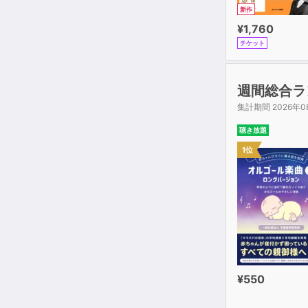
新作
¥1,760
チケット
週間総合ラ
集計期間 2026年0
聴き放題
1位
¥550