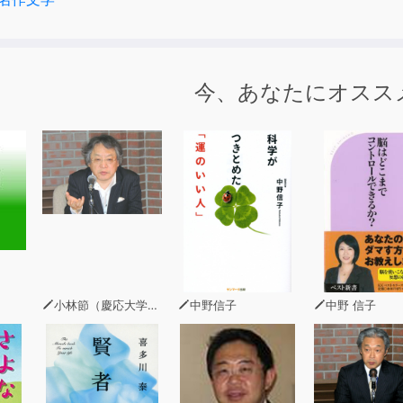
今、あなたにオスス
小林節（慶応大学法学部教授・弁護士）
中野信子
中野 信子