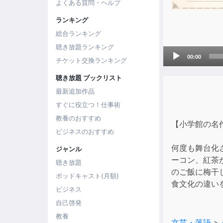
よくある質問・ヘルプ
ランキング
総合ランキング
聴き放題ランキング
Audio
00:00
チケット交換ランキング
Player
聴き放題 ブックリスト
最新追加作品
すぐに役立つ！仕事術
教養のおすすめ
【小学館の名
ビジネスのおすすめ
何度も舞台化
ジャンル
ーコン、紅茶
聴き放題
のご飯に梅干
ポッドキャスト(月額)
食文化の違い
ビジネス
自己啓発
教養
文芸・落語
>