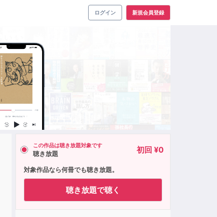
ログイン
新規会員登録
この作品は聴き放題対象です
初回 ¥0
聴き放題
対象作品なら何冊でも聴き放題。
聴き放題で聴く