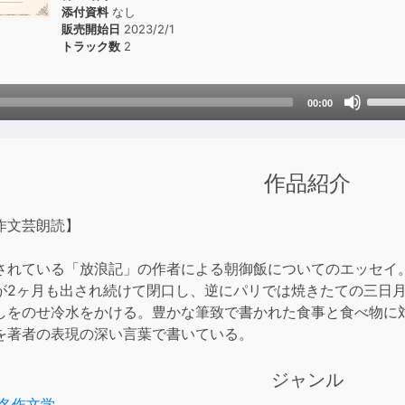
添付資料
なし
販売開始日
2023/2/1
トラック数
2
Use
00:00
Up/D
Arrow
keys
作品紹介
to
incre
or
作文芸朗読】
decre
volum
されている「放浪記」の作者による朝御飯についてのエッセイ
が2ヶ月も出され続けて閉口し、逆にパリでは焼きたての三日
しをのせ冷水をかける。豊かな筆致で書かれた食事と食べ物に
を著者の表現の深い言葉で書いている。
ジャンル
名作文学