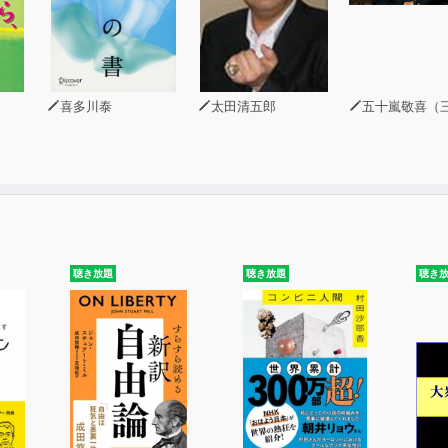
喜多川泰
太田清五郎
五十嵐敬喜（三菱UFJリサーチ＆コンサルティング執行役員
聴き放題
聴き放題
聴き