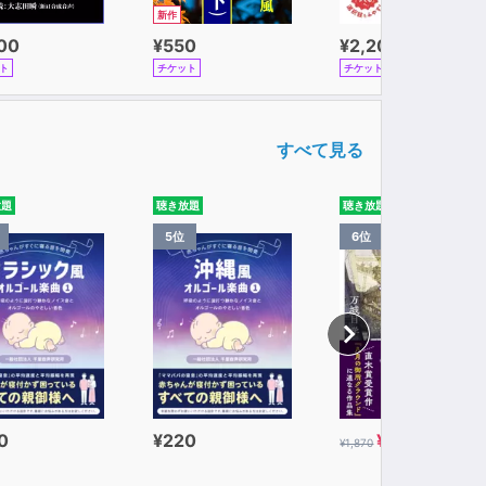
新作
100
¥550
¥2,200
ト
チケット
チケット
すべて見る
放題
聴き放題
聴き放題
5位
6位
0
¥220
¥935
¥1,870