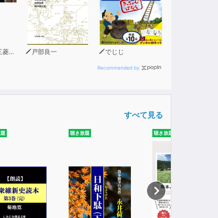
調査本部長）
戸部良一
でじじ
Recommended by
すべて見る
放題
聴き放題
聴き放題