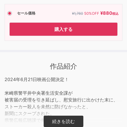
¥
880
セール価格
¥
1,760
50
%OFF
税込
購入する
作品紹介
2024年6月21日映画公開決定！
米崎県警平井中央署生活安全課が
被害届の受理を引き延ばし、慰安旅行に出かけた末に、
ストーカー殺人を未然に防げなかったと、
新聞にスクープされた。
県警広報広聴課で働いて4年、
森口泉は、嫌な予感が頭から離れない。