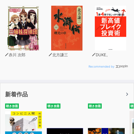
赤川 次郎
北方謙三
DUKE。
Recommended by
新着作品
聴き放題
聴き放題
聴き放題
聴