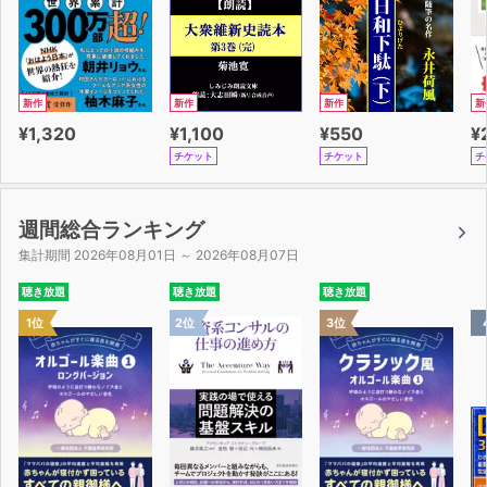
新作
新作
新作
新
¥1,320
¥1,100
¥550
¥
チケット
チケット
チ
週間総合ランキング
集計期間 2026年08月01日 ～ 2026年08月07日
聴き放題
聴き放題
聴き放題
1位
2位
3位