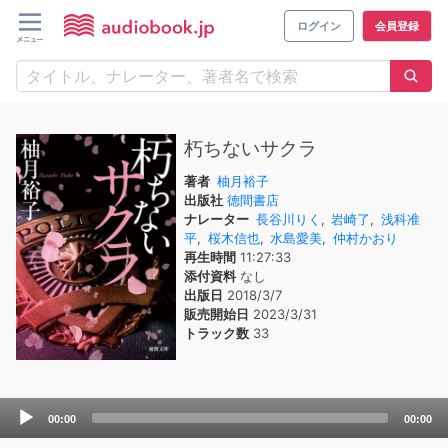
ログイン
会員登録
朽ちないサクラ
著者
柚月裕子
出版社
徳間書店
ナレーター
長谷川りく
,
岩崎了
,
浅科准
平
,
桜木信也
,
水島愛美
,
仲村かおり
再生時間
11:27:33
添付資料
なし
出版日
2018/3/7
販売開始日
2023/3/31
トラック数
33
Audio
00:00
00:00
Player