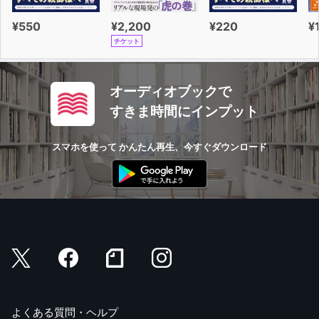
¥550
¥2,200
¥220
¥
チケット
オーディオブックで
すきま時間にインプット
スマホを使って かんたん再生、今すぐダウンロード
よくある質問・ヘルプ