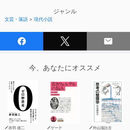
親友の新聞記者、千佳が漏らしたのか?
ジャンル
「お願い、信じて」そして、千佳は殺された――。
文芸・落語
>
現代小説
県警広報課事務の私に、何ができる?
大藪春彦賞作家、異色の警察小説。
＝＝＝＝＝＝＝＝＝＝＝＝＝＝
キャスト
長谷川りく
今、あなたにオススメ
岩崎了
浅科准平
桜木信也
水島愛美
仲村かおり
赤羽 雄二
ゲーテ
外山滋比古