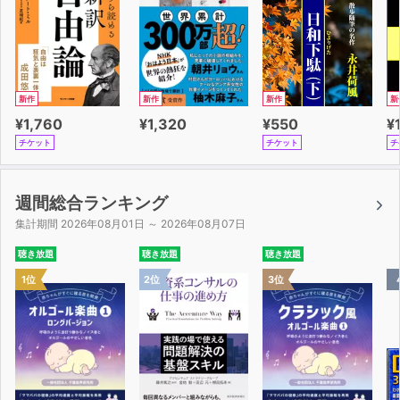
新作
新作
新作
新
¥1,760
¥1,320
¥550
¥
チケット
チケット
チ
週間総合ランキング
集計期間 2026年08月01日 ～ 2026年08月07日
聴き放題
聴き放題
聴き放題
1位
2位
3位