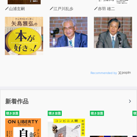
山浦玄嗣
江戸川乱歩
赤羽 雄二
Recommended by
新着作品
聴き放題
聴き放題
聴き放題
聴