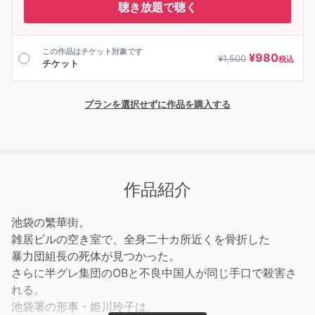
聴き放題で聴く
この作品はチケット対象です
¥
980
¥
1,500
税込
チケット
プランを選択せずに作品を購入する
作品紹介
池袋の繁華街。
雑居ビルの空き室で、全身二十カ所近くを骨折した
暴力団組長の死体が見つかった。
さらに半グレ集団のOBと不良中国人が同じ手口で殺害さ
れる。
池袋署の形事・姫川玲子は、