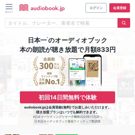
ログイン
会員登録
※
日本一
のオーディオブック
本の朗読が聴き放題で月額833円
初回14日間無料で体験
audiobook.jpは会員登録(無料)でお楽しみいただけます。
聴き放題プランはいつでも解約できます。
※日本マーケティングリサーチ機構2023年11月調べ
日本語オーディオブック書籍ラインナップ数調査