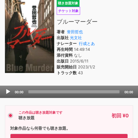
聴き放題対象
チケット対象
ブルーマーダー
著者
誉田哲也
出版社
光文社
ナレーター
行成とあ
再生時間
14:49:14
添付資料
なし
出版日
2015/6/11
販売開始日
2023/1/2
トラック数
43
Audio
00:00
00:00
Player
この作品は聴き放題対象です
初回 ¥0
聴き放題
対象作品なら何冊でも聴き放題。