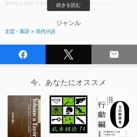
裏社会を恐怖で支配する怪物の存在に気づく―。
圧倒的な戦闘力で夜の街を震撼させる
連続殺人鬼の正体とその目的とは?
ジャンル
超弩級のスリルと興奮!
文芸・落語
>
現代小説
大ヒットシリーズ第六弾。
「ストロベリーナイト」シリーズはこちら
今、あなたにオススメ