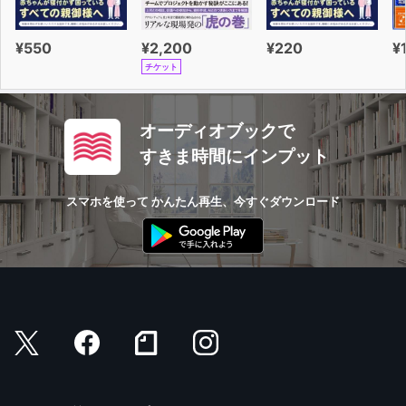
¥550
¥2,200
¥220
¥
チケット
オーディオブックで
すきま時間にインプット
スマホを使って かんたん再生、今すぐダウンロード