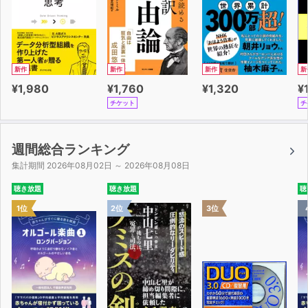
新作
新作
新作
新
¥1,980
¥1,760
¥1,320
¥
チケット
チ
週間総合ランキング
集計期間 2026年08月02日 ～ 2026年08月08日
聴き放題
聴き放題
聴
1位
2位
3位