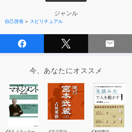
ことができます。
そしてこの量子力学の考え方を応用して実生活に活かせ
ジャンル
ば、おもしろいことが起こると著者は言います。
自己啓発
>
スピリチュアル
これまでＳＦだけの話だと思われていた並行世界（パラレ
ルワールド）がじつは「すぐそこ」にあり、いつでも繋が
れるというのです。
本書はその理論と実践法を説く、これまでにないコンテン
ツになっています。変化の乏しい普段の毎日が一瞬でエキ
サイティングなものに変貌する、あなただけのパラレルワ
ールドが体感できます。
今、あなたにオススメ
あなたにどんな変化が現れるか、どうぞ楽しみにお読みく
ださい。
【目次より】
◎私たちの体はモワモワの雲のようなもの
◎素粒子は物質の最小単位。意識や感情も素粒子だった
◎「観測すると確率１に近づく」という素粒子の不思議
◎私たちの体からはフォトンが放出されている
◎パラレルワールドは周波数帯である
P.F.ドラッカー
吉川英治
村中剛志