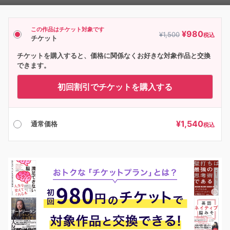
Player
この作品はチケット対象です
¥
980
¥
1,500
税込
チケット
チケットを購入すると、価格に関係なくお好きな対象作品と交換
できます。
初回割引でチケットを購入する
¥
1,540
通常価格
税込