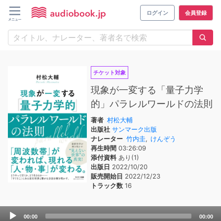
ログイン
会員登録
チケット対象
現象が一変する「量子力学
的」パラレルワールドの法則
著者
村松大輔
出版社
サンマーク出版
ナレーター
竹内圭
,
けんぞう
再生時間
03:26:09
添付資料
あり(1)
出版日
2022/10/20
販売開始日
2022/12/23
トラック数
16
Audio
00:00
00:00