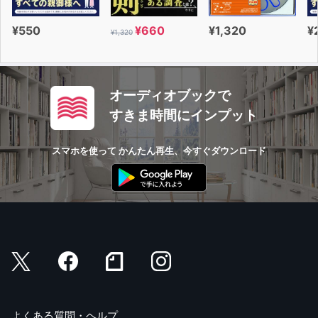
¥550
¥660
¥1,320
¥
¥1,320
オーディオブックで
すきま時間にインプット
スマホを使って かんたん再生、今すぐダウンロード
よくある質問・ヘルプ