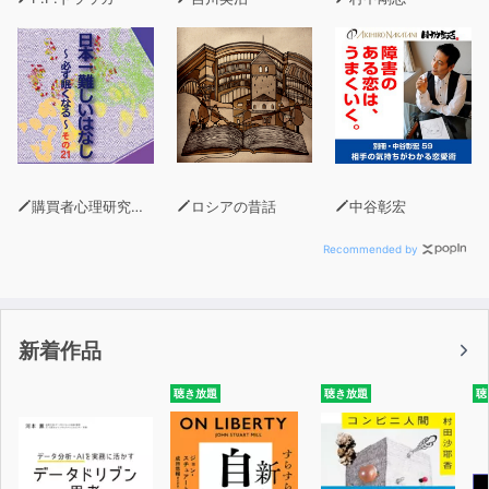
◎あなたはどんな世界にも行ける。決めているのはあなた
です
◎パラレルワールドは過去も未来も変えてしまう
◎意図は物理量。だから意図が大きいほうが現象化しやす
い
◎幸運の人はなぜ見えないものを観測するのか
◎愛はなぜ周波数が高いのか？ 波の性質で説明できる
◎縁の不思議。なぜ“その人”に出会ったのか
購買者心理研究所 株式会社モデンナ 顧問 青木幹和
ロシアの昔話
中谷彰宏
◎観測の仕方によって子どもは天才にも鈍才にもなる
◎ゼロポイントフィールドはあなたを生かそうとしている
Recommended by
ｅｔｃ．
新着作品
聴き放題
聴き放題
聴