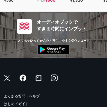
¥550
¥660
¥1,320
¥
¥1,320
オーディオブックで
すきま時間にインプット
スマホを使って かんたん再生、今すぐダウンロード
よくある質問・ヘルプ
はじめてガイド