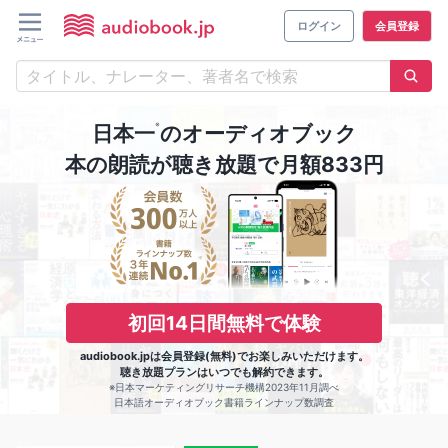
ログイン
会員登録
※
日本一
のオーディオブック
本の朗読が聴き放題で月額833円
初回14日間無料で体験
audiobook.jpは会員登録(無料)でお楽しみいただけます。
聴き放題プランはいつでも解約できます。
※日本マーケティングリサーチ機構2023年11月調べ
日本語オーディオブック書籍ラインナップ数調査