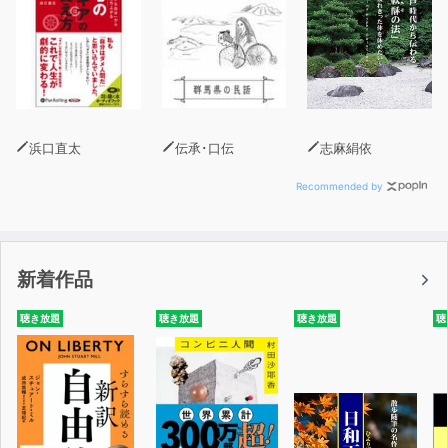
どり着くことはできません。
孤独こそが脳の本質なのです。
その峻厳な事実と逃げずに向き合えば、すべてが好転し始
めます。
孤独は脳にどんな良い影響を与えるのか、
浜口直太
伝承･口伝
志麻絹依
孤独と上手につきあうにはどうすればよいのか、
なぜ孤独な人は結果を出せるのかなどを、
Recommended by
本書では最新の脳科学の知見に基づいてていねいに解説し
ていきます。
新着作品
一歩踏み出したい人の背中を力強く後押ししてくれる1冊
です。
聴き放題
聴き放題
聴き放題
聴