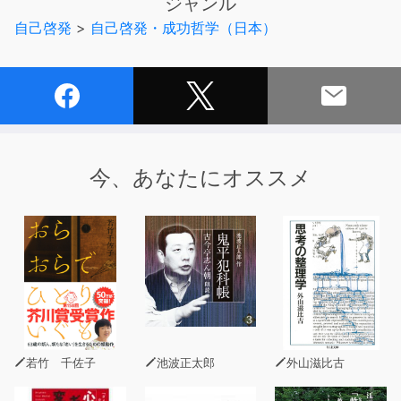
ジャンル
「決まりだから」という謎の理由でやめられない作業があ
自己啓発
>
自己啓発・成功哲学（日本）
り、
それに時間をとられて肝心の仕事が進まない……。
そんなとき、他人の意見に振り回されていては、大きな結
果は出せません。
無理して人に合わせるのはリソースのムダです。
今、あなたにオススメ
しかし、頭ではそうわかってはいても、ついつい「同調圧
力」に屈してしまい、
もやもやとした思いを抱え込んでいる人が多いのではない
でしょうか?
周囲に流されそうな場面で、最強の心の支えとなるのが、
「孤独を知ること」です。
いまの日本では、孤独を寂しくツライものとして必要以上
若竹 千佐子
池波正太郎
外山滋比古
に避ける風潮がありますが、
芯を外していてはいつまでたっても本当に求めるものにた