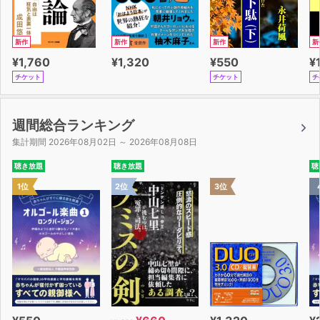
新作
新作
新作
新
¥1,760
¥1,320
¥550
¥
チケット
チケット
チ
週間総合ランキング
集計期間 2026年08月02日 ～ 2026年08月08日
聴き放題
聴き放題
聴
1位
2位
3位