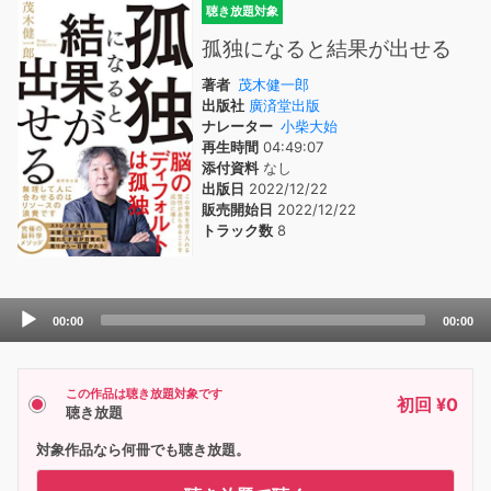
聴き放題対象
孤独になると結果が出せる
著者
茂木健一郎
出版社
廣済堂出版
ナレーター
小柴大始
再生時間
04:49:07
添付資料
なし
出版日
2022/12/22
販売開始日
2022/12/22
トラック数
8
Audio
00:00
00:00
Player
この作品は聴き放題対象です
初回 ¥0
聴き放題
対象作品なら何冊でも聴き放題。