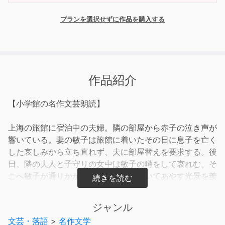
プランを選択せずに作品を購入する
作品紹介
【小学館の名作文芸朗読】
上海の旅館に宿泊中の夫婦。隣の部屋から赤子の泣き声が
響いている。妻の敏子は旅館に着いたその日に息子を亡く
した哀しみから立ち直れず、夫に部屋替えを要求する。後
日、隣の夫人と子守りの女中は敏子の噂をして哀れむ。そ
こへ敏子が通りかかり、夫人が子を抱いてあやす光景を羨
んだ。それからしばらくのち、蕪湖に来た敏子は夫人の赤
子の訃報を受け取り、追善と称して鳥を放そうとするのだ
ジャンル
が……。
文芸・落語
>
名作文学