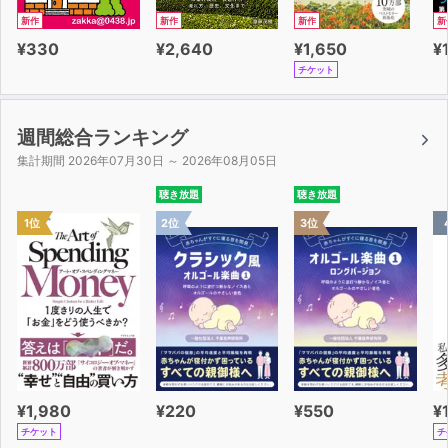
新作
新作
新作
新
¥330
¥2,640
¥1,650
¥
チケット
週間総合ランキング
集計期間 2026年07月30日 ～ 2026年08月05日
聴き放題
聴き放題
1位
2位
3位
¥1,980
¥220
¥550
¥
チケット
チ