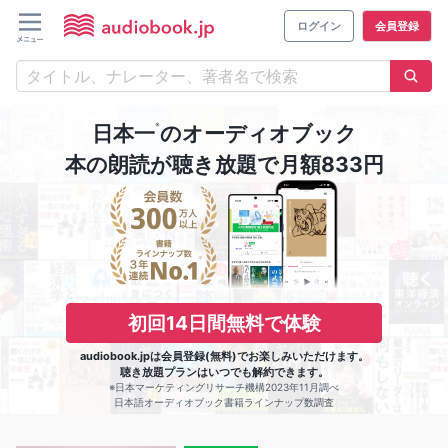
ログイン
会員登録
※
日本一
のオーディオブック
本の朗読が聴き放題で月額833円
初回14日間無料で体験
audiobook.jpは会員登録(無料)でお楽しみいただけます。
聴き放題プランはいつでも解約できます。
※日本マーケティングリサーチ機構2023年11月調べ
日本語オーディオブック書籍ラインナップ数調査