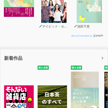
デイビッド・セイン
池田千恵
Recommended by
新着作品
聴き放題
聴き放題
聴