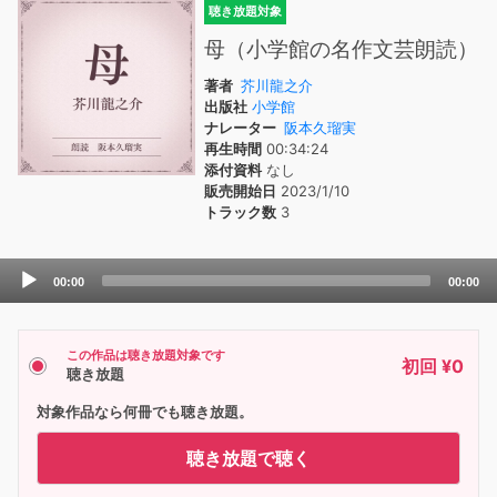
聴き放題対象
母（小学館の名作文芸朗読）
著者
芥川龍之介
出版社
小学館
ナレーター
阪本久瑠実
再生時間
00:34:24
添付資料
なし
販売開始日
2023/1/10
トラック数
3
Audio
00:00
00:00
Player
この作品は聴き放題対象です
初回 ¥0
聴き放題
対象作品なら何冊でも聴き放題。
聴き放題で聴く