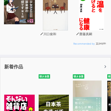
川口俊和
齋藤真嗣
Recommended by
新着作品
聴き放題
聴き放題
聴