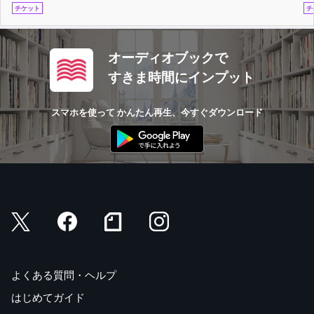
チケット
チ
オーディオブックで
すきま時間にインプット
スマホを使って かんたん再生、今すぐダウンロード
よくある質問・ヘルプ
はじめてガイド