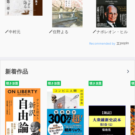
中村元
住野よる
ナポレオン・ヒル
Recommended by
新着作品
聴き放題
聴き放題
聴き放題
聴