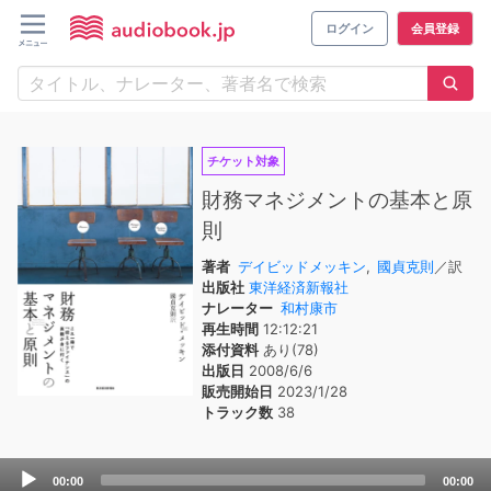
ログイン
会員登録
チケット対象
財務マネジメントの基本と原
則
著者
デイビッドメッキン
,
國貞克則
／訳
出版社
東洋経済新報社
ナレーター
和村康市
再生時間
12:12:21
添付資料
あり(78)
出版日
2008/6/6
販売開始日
2023/1/28
トラック数
38
Audio
00:00
00:00