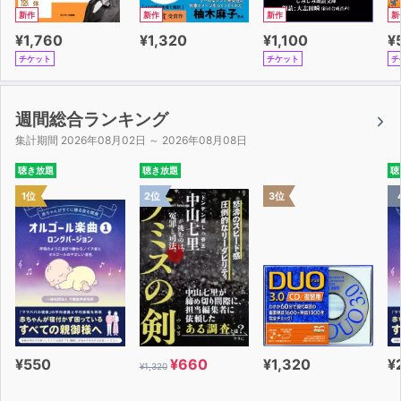
新作
新作
新作
新
¥1,760
¥1,320
¥1,100
¥
チケット
チケット
チ
週間総合ランキング
集計期間 2026年08月02日 ～ 2026年08月08日
聴き放題
聴き放題
聴
1位
2位
3位
¥550
¥660
¥1,320
¥
¥1,320