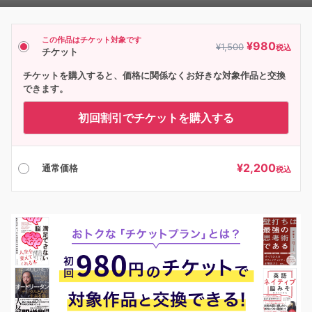
Player
この作品はチケット対象です
¥
980
¥
1,500
税込
チケット
チケットを購入すると、価格に関係なくお好きな対象作品と交換
できます。
初回割引でチケットを購入する
¥
2,200
通常価格
税込