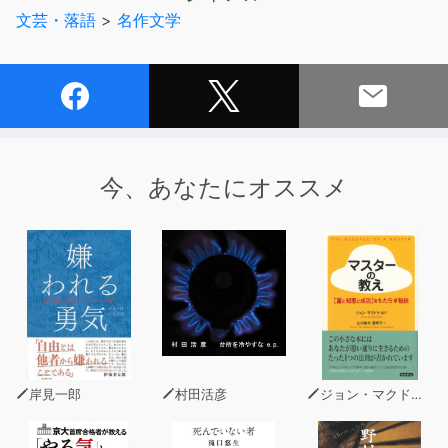
文芸・落語
>
名作文学
今、あなたにオススメ
岸見一郎
村田活彦
ジョン・マクドナルド