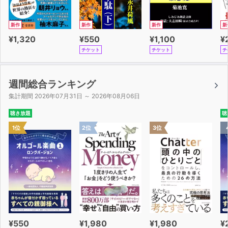
新作
新作
新作
新
¥1,320
¥550
¥1,100
¥
チケット
チケット
チ
週間総合ランキング
集計期間 2026年07月31日 ～ 2026年08月06日
聴き放題
聴
1位
2位
3位
¥550
¥1,980
¥1,980
¥