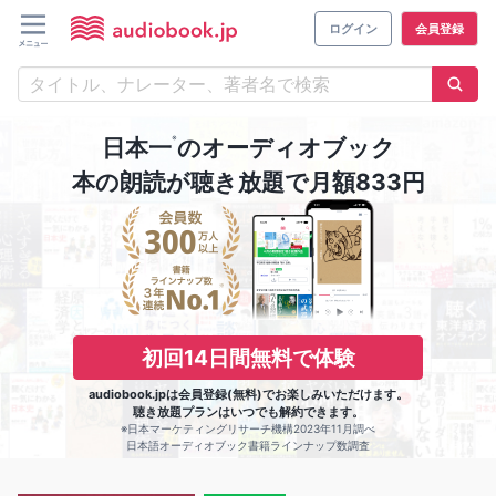
ログイン
会員登録
※
日本一
のオーディオブック
本の朗読が聴き放題で月額833円
初回14日間無料で体験
audiobook.jpは会員登録(無料)でお楽しみいただけます。
聴き放題プランはいつでも解約できます。
※日本マーケティングリサーチ機構2023年11月調べ
日本語オーディオブック書籍ラインナップ数調査