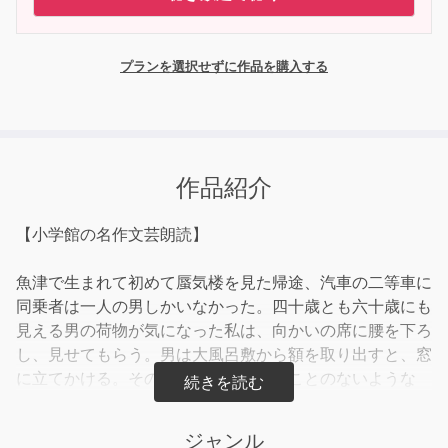
プランを選択せずに作品を購入する
作品紹介
【小学館の名作文芸朗読】
魚津で生まれて初めて蜃気楼を見た帰途、汽車の二等車に
同乗者は一人の男しかいなかった。四十歳とも六十歳にも
見える男の荷物が気になった私は、向かいの席に腰を下ろ
し、見せてもらう。男は大風呂敷から額を取り出すと、窓
に立てかける。その表面はかつて見たことのないような
「奇妙」なものがあった。背景の粗雑さに比べて、押絵細
工で出来た二人の人物の精巧さは驚くばかりであった。
ジャンル