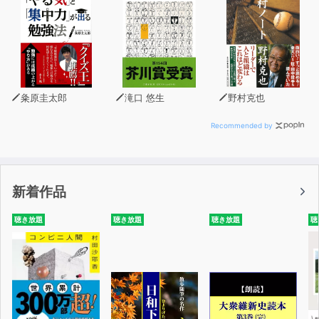
粂原圭太郎
滝口 悠生
野村克也
Recommended by
新着作品
聴き放題
聴き放題
聴き放題
聴