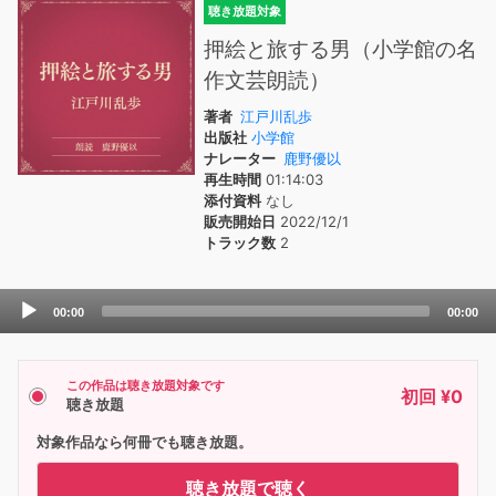
聴き放題対象
押絵と旅する男（小学館の名
作文芸朗読）
著者
江戸川乱歩
出版社
小学館
ナレーター
鹿野優以
再生時間
01:14:03
添付資料
なし
販売開始日
2022/12/1
トラック数
2
Audio
00:00
00:00
Player
この作品は聴き放題対象です
初回 ¥0
聴き放題
対象作品なら何冊でも聴き放題。
聴き放題で聴く