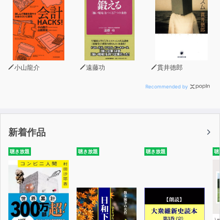
小山龍介
遠藤功
貫井徳郎
Recommended by
新着作品
聴き放題
聴き放題
聴き放題
聴