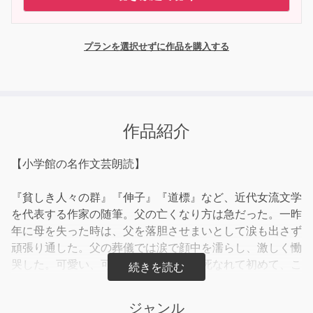
プランを選択せずに作品を購入する
作品紹介
【小学館の名作文芸朗読】
『貧しき人々の群』『伸子』『道標』など、近代女流文学
を代表する作家の随筆。父の亡くなり方は急だった。一昨
年に母を失った時は、父を落胆させまいとして涙も出さず
頑張り通した。父の葬儀では涙で顔中を濡らし、激しく慟
哭した。可愛い、可愛いお父様。父に死なれて初めて、こ
の世に歓喜に通ずる悲しみがあることを知った。どんな別
れ方をしようとも、万々遺憾のないよう心がけていた。
ジャンル