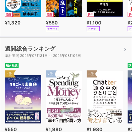
新作
新作
新作
新
¥1,320
¥550
¥1,100
¥
チケット
チケット
チ
週間総合ランキング
集計期間 2026年07月31日 ～ 2026年08月06日
聴き放題
聴
1位
2位
3位
¥550
¥1,980
¥1,980
¥