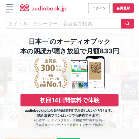
ログイン
会員登録
※
日本一
のオーディオブック
本の朗読が聴き放題で月額833円
初回14日間無料で体験
audiobook.jpは会員登録(無料)でお楽しみいただけます。
聴き放題プランはいつでも解約できます。
※日本マーケティングリサーチ機構2023年11月調べ
日本語オーディオブック書籍ラインナップ数調査