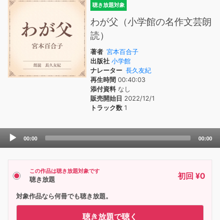
聴き放題対象
わが父（小学館の名作文芸朗
読）
著者
宮本百合子
出版社
小学館
ナレーター
長久友紀
再生時間
00:40:03
添付資料
なし
販売開始日
2022/12/1
トラック数
1
Audio
00:00
00:00
Player
この作品は聴き放題対象です
初回 ¥0
聴き放題
対象作品なら何冊でも聴き放題。
聴き放題で聴く