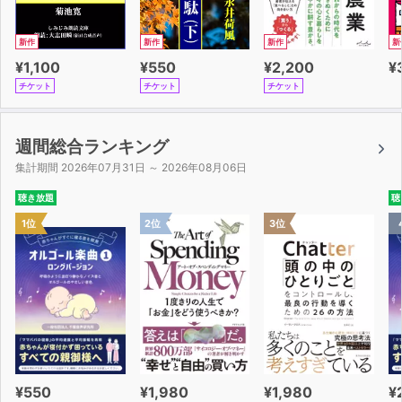
新作
新作
新作
新
¥1,100
¥550
¥2,200
¥
チケット
チケット
チケット
週間総合ランキング
集計期間 2026年07月31日 ～ 2026年08月06日
聴き放題
聴
1位
2位
3位
¥550
¥1,980
¥1,980
¥