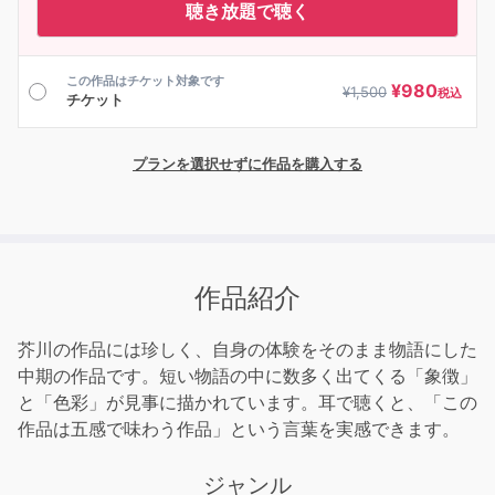
聴き放題で聴く
この作品はチケット対象です
¥
980
¥
1,500
税込
チケット
プランを選択せずに作品を購入する
作品紹介
芥川の作品には珍しく、自身の体験をそのまま物語にした
中期の作品です。短い物語の中に数多く出てくる「象徴」
と「色彩」が見事に描かれています。耳で聴くと、「この
作品は五感で味わう作品」という言葉を実感できます。
ジャンル