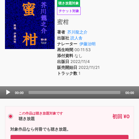
聴き放題対象
チケット対象
蜜柑
著者
芥川龍之介
出版社
読人舎
ナレーター
伊藤治明
再生時間
00:11:53
添付資料
なし
出版日
2022/11/4
販売開始日
2022/11/21
トラック数
1
Audio
00:00
00:00
Player
この作品は聴き放題対象です
初回 ¥0
聴き放題
対象作品なら何冊でも聴き放題。