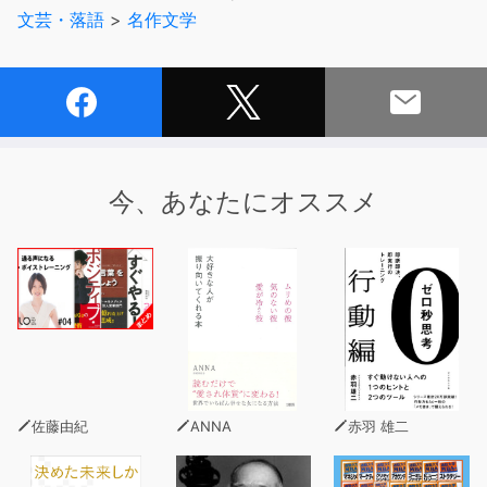
文芸・落語
>
名作文学
今、あなたにオススメ
佐藤由紀
ANNA
赤羽 雄二