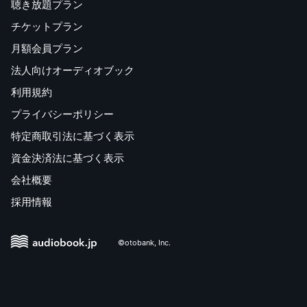
聴き放題プラン
チケットプラン
月額会員プラン
法人向けオーディオブック
利用規約
プライバシーポリシー
特定商取引法に基づく表示
資金決済法に基づく表示
会社概要
採用情報
©otobank, Inc.