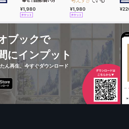
¥1,980
¥1,980
¥22
チケット
チケット
オブックで
間にインプット
んたん再生、今すぐダウンロード