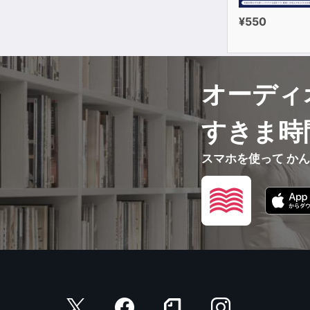
¥550
オーディ
すきま時
スマホを使って か