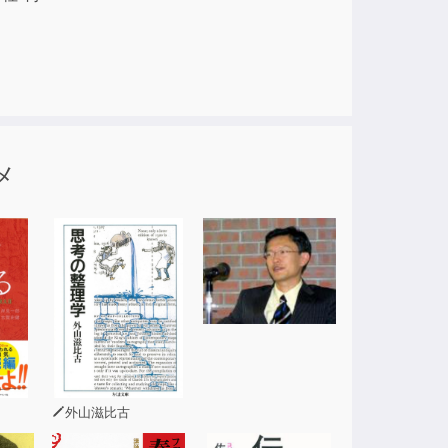
メ
外山滋比古