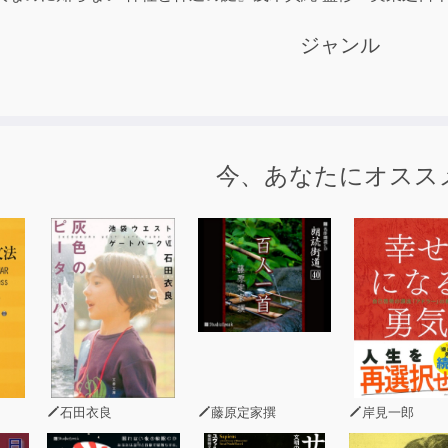
ジャンル
今、あなたにオスス
石田衣良
藤原定家撰
岸見一郎