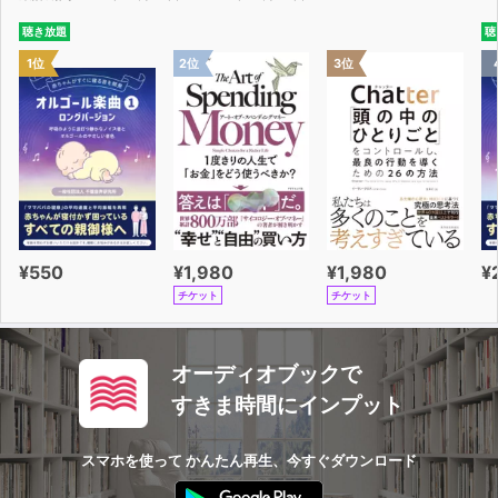
頻度、度合
聴き放題
聴
第６章 街、数量・単位・時、動作を表すことば、物の特
1位
2位
3位
性、状況、その他の副詞
第7章 学校、抽象的なことがら、動作を表すことば、数
量・程度、状況、接続詞、前置詞
第8章 身体、文化・芸術、部位・場所、動作を表すこと
ば、人の特性、身体・体調、前置詞
第９章 イベント・レジャー、状y校・状態、性質、野
菜・果物、社会一般、動作を表すことば、事柄・状況、重
要な・必要な、前置詞
¥550
¥1,980
¥1,980
¥
第10章 イベント、スイーツ、日常生活、スポーツ、動
チケット
チケット
作を表すことば、悪い・退屈な
熟語会話編
第11章 重要熟語９９+会話表現２６
オーディオブックで
熟語：時、場所、時間・回数、状態、be動詞を含む連
すきま時間にインプット
語、動詞、つなぎのことば、その他、比較の表現、数の表
現、節や句を作る、公式
スマホを使って かんたん再生、今すぐダウンロード
会話：あいさつ、相手の都合を菊、聞き返しと返事のこと
ば、さそいと断りのことば、あいづちの打ち方、場所・見