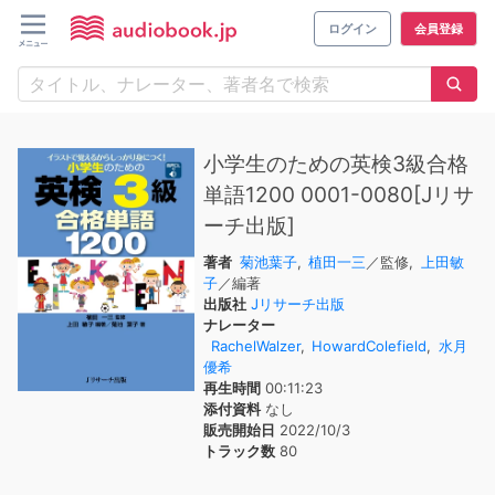
ログイン
会員登録
小学生のための英検3級合格
単語1200 0001-0080[Jリサ
ーチ出版]
著者
菊池葉子
,
植田一三
／監修,
上田敏
子
／編著
出版社
Jリサーチ出版
ナレーター
RachelWalzer
,
HowardColefield
,
水月
優希
再生時間
00:11:23
添付資料
なし
販売開始日
2022/10/3
トラック数
80