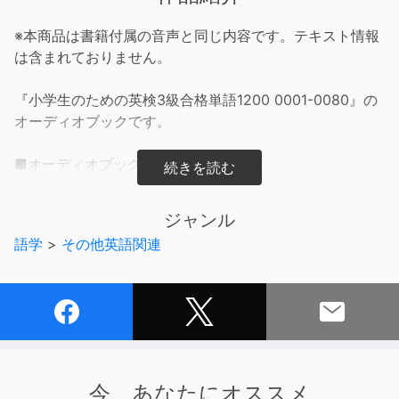
※本商品は書籍付属の音声と同じ内容です。テキスト情報
は含まれておりません。
『小学生のための英検3級合格単語1200 0001-0080』の
オーディオブックです。
■オーディオブックの内容■
単語編 見出し語（英語➡︎日本語➡英語）➡フレーズ・例文
（英語）
ジャンル
一部、「フレーズ・例文」なしの見出し語（英→日→英）
語学
>
その他英語関連
のみのものがあります。
※Chapter１情報関連～動作を表すことばまでを収録
■テキストの内容■
小学生が英検3級に合格するための語彙力がつく1冊。
名詞･形容詞･動詞・副詞＋その他などさまざまな品詞の単
今、あなたにオススメ
語を飽きずにバランスよく学べるように、11つの章立てで