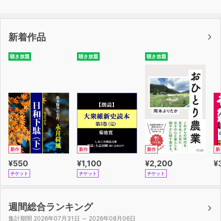
4 メインカラーが品詞別に分けられているので、品詞ご
との学習もラクラクできる！
5 音声でも単語記憶効率アップ！ リスニング力もしっ
新着作品
かりつく！
聴き放題
聴き放題
聴き放題
■目次■
はじめに
英検について
本書の使い方
単語編
第1章 情報関連、方向・位置、家族・親戚、動作を表す
ことば、ものの形や見た目、名詞の代わりをすることば
第2章 職業、立場、自然、動作を表すことば、人の特
新作
新作
新作
新
性・状態、と気を表すことば
¥550
¥1,100
¥2,200
¥
第3章 食べ物、乗り物、動物、動作を表すことば、位
チケット
チケット
チケット
置・エリア、時、場所・位置を表すことば
第4章 人物、ビジネス、家・家具、行動・勘定、動作を
表すことば、感情・表情、品後・度合（副詞）
週間総合ランキング
第５章 服・持ち物、日用品、動作を表すことば、状況、
集計期間 2026年07月31日 ～ 2026年08月06日