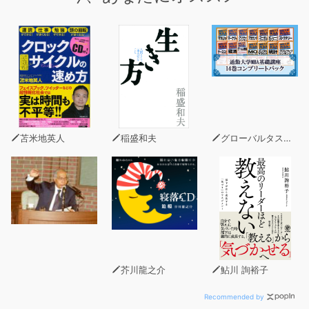
学習を進められるようになっている。イメージから覚える
べき単語にはカラーイラスト付。また、単語の知識を定着
させるために、随所に「会話アクティビティ」を収録。
また、この3級単語集では、9歳の少年イッチー君がアメ
リカに旅行する10話のストーリー各章末に収録。単語の
知識だけでなく運用力もUP！
音声には、[見出し語(英⇒日⇒英)およびコロケーション例
文(英)]を収録。正しい発音が耳からしっかり学べる。本
苫米地英人
稲盛和夫
グローバルタスクフォース(著)
編日本語部分はルビつきで、学年を選ばず使える親切設
計。
【特長】
1 重要な単語を、会話で使えるコロケーションや例文と
ともに学ぶので実力UPに直結！
2 それぞれの章には、さまざまな品詞がバランスよく入
っているので飽きずに続けられる！
芥川龍之介
鮎川 詢裕子
3 10話のストーリーや会話アクティビティ、文法ポイン
トコラムで、単語を使う力もぐんぐん伸びる！
Recommended by