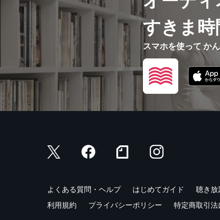
オーディ
Chapter 
3語フレーズ B
すきま時
BEST 1 Ju
スマホを使って か
BEST 2 Ta
BEST 3 Oh
BEST 4 I 
BEST 5 Le
BEST 6 I'
BEST 7 H
BEST 8 Th
BEST 9 Cut
BEST 10 Go
BEST 11 T
BEST 12 N
BEST 13 
よくある質問・ヘルプ
はじめてガイド
聴き放
BEST 14 M
利用規約
プライバシーポリシー
特定商取引法
BEST 15 I 
BEST 16 Go