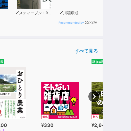
スティーブン・R・コヴィー
川端康成
Recommended by
すべて見る
放題
聴き放題
新作
新作
200
¥330
¥2,640