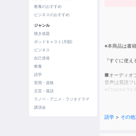
教養のおすすめ
ビジネスのおすすめ
ジャンル
聴き放題
ポッドキャスト(月額)
※本商品は書
ビジネス
自己啓発
『すぐに使える
教養
■オーディオ
語学
音声は英語フ
実用・資格
※Chapter3
文芸・落語
ラノベ・アニメ・ラジオドラマ
■テキストの
講演会
ネイティブス
語学
>
その他
超ミニフレーズ
name it
界を広げてい