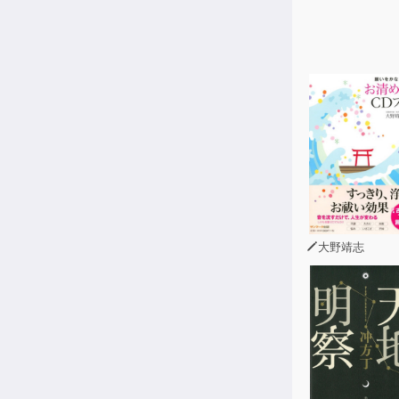
すべてのフレ
重要60フレ
■目次■
Chapter 
1語フレーズ B
BEST 1 Th
BEST 2 So
BEST 3 Su
BEST 4 Co
BEST 5 Re
大野靖志
BEST 6 Ma
BEST 7 A
BEST 8 Not
BEST 9 L
BEST 10 B
BEST 11 Co
BEST 12 Ch