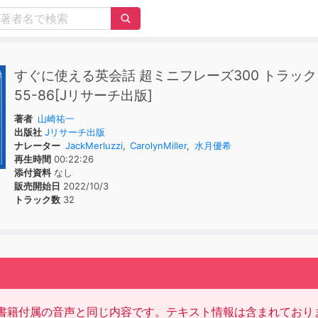
すぐに使える英会話 超ミニフレーズ300 トラック
55-86[Jリサーチ出版]
著者
山崎祐一
出版社
Jリサーチ出版
ナレーター
JackMerluzzi
,
CarolynMiller
,
水月優希
再生時間
00:22:26
添付資料
なし
販売開始日
2022/10/3
トラック数
32
書籍付属の音声と同じ内容です。テキスト情報は含まれており