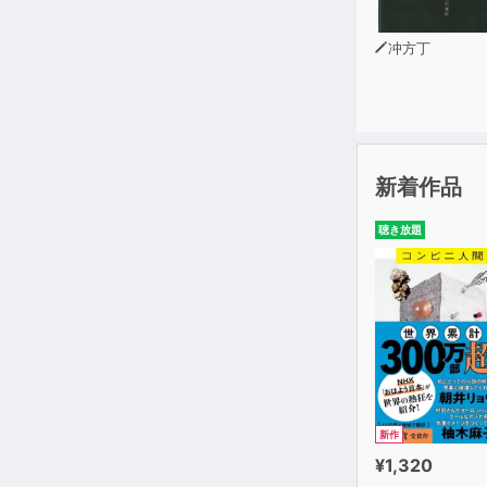
BEST 13 E
冲方丁
BEST 14 A
BEST 15 A
BEST 16 De
BEST 17 C
BEST 18 H
BEST 19 I
新着作品
BEST 20 A
聴き放題
BEST 21-50 S
みちくさ講座
Chapter 
2語フレーズ B
BEST 1 Ex
BEST 2 I 
新作
BEST 3 Go
¥1,320
BEST 4 So