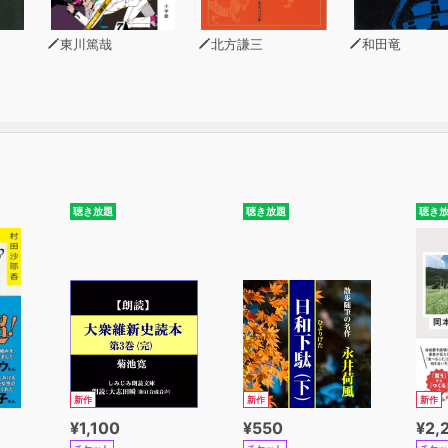
xactly. その通りです。
東川篤哉
北方謙三
和田竜
lmost! 惜しい！
wesome! すごい！
finitely! もちろん！
ertainly. かしこまりました。
opefully. うまくいけばね。
mpossible! そんなばかな！
bsolutely. 必ずそうするよ。
聴き放題
聴き放題
聴き
hoot! / Excellent! / Honey! / Gosh.ほか
１ 「おもてなし」には言葉で感謝を伝える
2 こんなに通じる
EST 120
cuse me. すみません。
see. わかりました。
新作
新作
新作
 ahead. どうぞ。
¥1,100
¥550
¥2,
unds good! それはいいね！