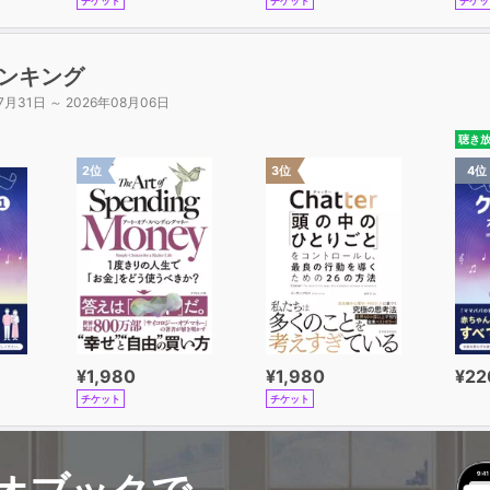
チケット
チケット
チケッ
ght now. 今でしょ。
t's up? 元気？
ke care. じゃあね。
ンキング
t really. そうでもないよ。
7月31日 ～ 2026年08月06日
m coming. すぐ行きます。
lp yourself. どうぞご自由に。
聴き
 kidding! うっそ～！
2位
3位
4位
ow come? どうして？
ot it. わかりました。
o way! まさか！
hat's wrong? どうしたの？
hy not? いいですよ。
l set! できた！
st about. だいたいね。
o wonder. どおりで。
¥1,980
¥1,980
¥22
t depends. 場合によります。
チケット
チケット
My pleasure. / You bet! / After you. / No rush.ほか
２ レストランでのひと言にもマナーがある