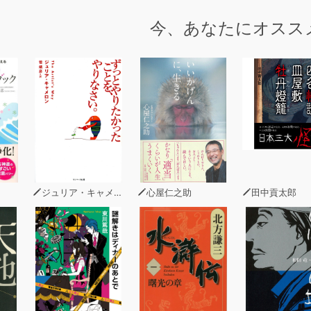
ーズに「使い方のヒント」「発音のしかた」が付いているので
今、あなたにオスス
ーズには応用ダイアログも収録する。英会話ビギナー必携。中級
1 スタートしよう
EST 50
anks. どうも。
rry. ごめん。
re. いいですよ。
ol! いいね！
ally? 本当ですか。
ジュリア・キャメロン
心屋仁之助
田中貢太郎
ybe. たぶんね。
nytime. いつでもどうぞ。
hing. 別に。
ook. ねえ。
oy! いや～！
ngratulations! おめでとう！
eers! 乾杯！