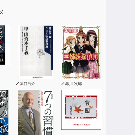
、だれでも簡単に使いこなすことができる。最
メ
者にも役立つ。
藻谷浩介
赤川 次郎