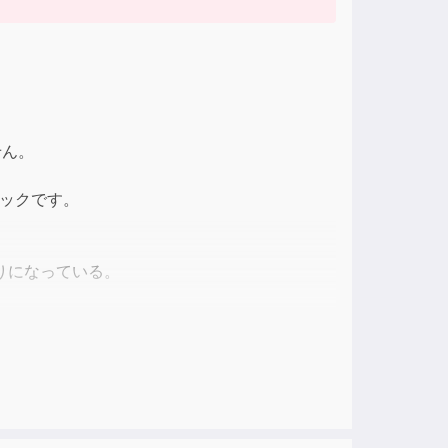
せん。
ブックです。
りになっている。
めて300紹介する。
惜しい！）、Got it.（わかりました）、You
てしっかり通じるし、それらを応用して会話の世