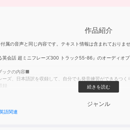
作品紹介
籍付属の音声と同じ内容です。テキスト情報は含まれておりま
英会話 超ミニフレーズ300 トラック55-86』のオーディオ
ブックの内容■
レーズ、日本語訳を収録して、自分でも発音練習ができるつく
を収録
内容■
ジャンル
ピーカーならだれでも知っている1～3語の超ミニフレーズをまと
英語関連
は英会話の基礎になるもので、算数の九九にあたる。Almost!（
.（あなたが決めてください）など。覚えておけば、そのまま使っ
くことができる。