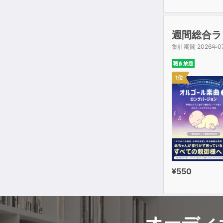
BEST 5 Ri
BEST 6 Wha
BEST 7 Ta
週間総合ラ
BEST 8 No
集計期間 2026年0
BEST 9 I'
BEST 10 He
聴き放題
BEST 11 No
1位
BEST 12 H
BEST 13 G
BEST 14 N
BEST 15 W
BEST 16 W
BEST 17 Al
BEST 18 Ju
BEST 19 N
¥550
BEST 20 I
BEST 21-120 
みちくさ講座