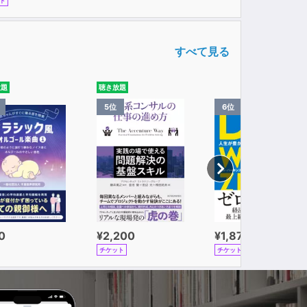
ト
すべて見る
放題
聴き放題
5位
6位
0
¥2,200
¥1,870
チケット
チケット