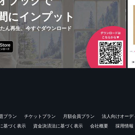
オブックで
3 気持ちが伝わる
EST 130
間にインプット
st in case. 念のため。
んたん再生、今すぐダウンロード
ke it easy. むきになるなよ。
, my goodness! これはたいへん！
appreciate it. ありがとうございます。
t me see. ええと。
m not sure. よくわかりません。
ow about you? あなたはどうですか。
at's about it. だいたいそんなところです。
 it out! やめてよ！
 for it! がんばれ！
ake your time. ゆっくりでいいですよ。
ot at all. とんでもないです。
You name it. あなたが決めてください。
題プラン
チケットプラン
月額会員プラン
法人向けオーデ
ight as well. そうしてもいいね。
に基づく表示
資金決済法に基づく表示
会社概要
採用情報
mean it. 本気です。
od for you! よくやった！