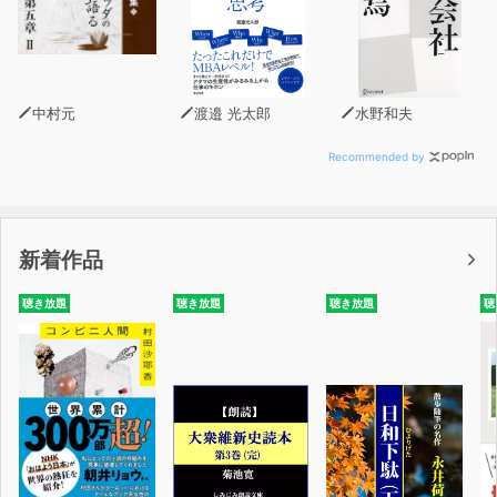
中村元
渡邉 光太郎
水野和夫
Recommended by
新着作品
聴き放題
聴き放題
聴き放題
聴