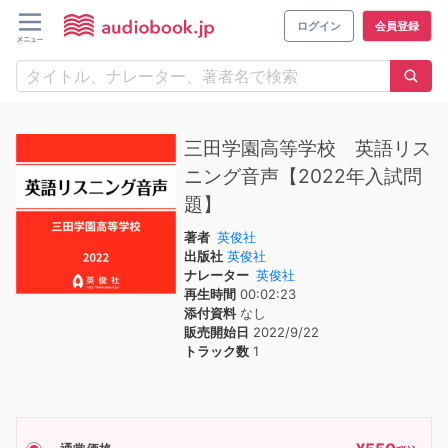
ログイン
会員登録
三田学園高等学校 英語リス
ニング音声【2022年入試問
題】
著者
英俊社
出版社
英俊社
ナレーター
英俊社
再生時間
00:02:23
添付資料
なし
販売開始日
2022/9/22
トラック数
1