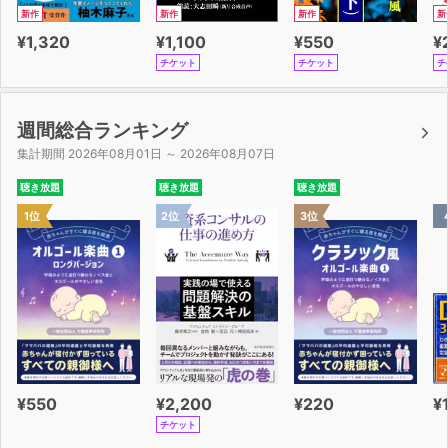
新作
新作
新作
新
¥1,320
¥1,100
¥550
¥
チケット
チケット
チ
週間総合ランキング
集計期間 2026年08月01日 ～ 2026年08月07日
聴き放題
聴き放題
聴き放題
1位
2位
3位
¥550
¥2,200
¥220
¥
チケット