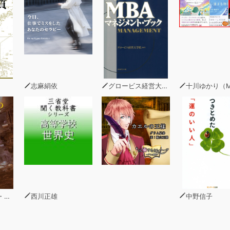
志麻絹依
グロービス経営大学院
十川ゆかり（MinxZ
ン
西川正雄
中野信子