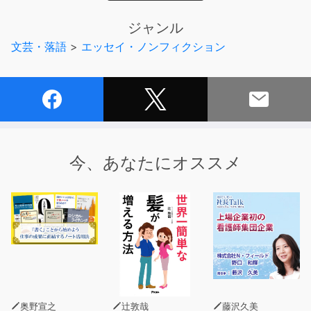
また、キリンの私生活、自宅、本当の性格、収入、夢まで
ジャンル
を赤裸々に語った「キリン10の秘密」も収録。インター
文芸・落語
>
エッセイ・ノンフィクション
ネットには決して上がらない、書籍でしか読めない内容と
なっています。
さらにパワーアップした、キリンの世界をお楽しみ下さ
い。
【著者コメント】
今、あなたにオススメ
「くんにちは! このたび2冊目の書籍を発売することがで
き嬉ションの毎日です!
今回の書籍については前作同様、世界中の闇が深い謎につ
いてわかりやすく紹介しつつも各テーマごとに「解説パー
ト」と「考察パート」に分けることで僕の考察力(笑)も爆
発しています。コラムでは僕についての個人情報をかなり
バラまいていますので、ぜひ手に取ってお読みくださいま
せ! 」
奥野宣之
辻敦哉
藤沢久美