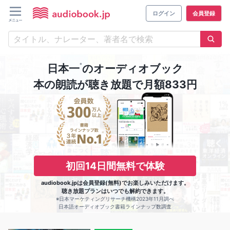
ログイン
会員登録
※
日本一
のオーディオブック
本の朗読が聴き放題で月額833円
初回14日間無料で体験
audiobook.jpは会員登録(無料)でお楽しみいただけます。
聴き放題プランはいつでも解約できます。
※日本マーケティングリサーチ機構2023年11月調べ
日本語オーディオブック書籍ラインナップ数調査