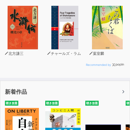
第1章 意味深な話と世界の謎
1 入れ替わった冷蔵庫の中身と、バラバラ死体の行方
2 あの世から届いた、死者からのメール
3 当たれば死や病気をもたらす、「妖精の一撃」
4 宇宙語をしゃべる女「ドロドロリー」
5 「意味がわかると怖い話」はこの物語から始まった
北方謙三
チャールズ・ラム
葉室麟
6 発見前の南極を正確に描いていた「ピリ・レイス」の地
図の謎
Recommended by
7 日本全国に存在する、社会の暗部を垣間見れる場所
8 都内の森にあると言われる、この世のものとは思えない
施設
新着作品
9 元職員から聞いた、UFO研究施設「エリア51」の真相
10 突如、いずこかへ消えてしまった灯台守
聴き放題
聴き放題
聴き放題
聴
キリン10の秘密
1東京と僕/2キリンの自宅公開