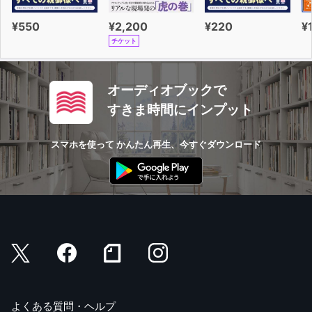
19 6体の悪魔に憑つかれた少女の悲劇
20 他殺、自殺事件が絶えず起きる「死のホテル」
¥550
¥2,200
¥220
¥
21 幽霊が出るかどうかを争った裁判
チケット
22 ポルターガイストが起こる岐阜県の団地
23 家族を見守りに、空の上からやって来た白い影
オーディオブックで
キリン10の秘密
すきま時間にインプット
5キリンの生き方/6キリンのケツ穴伝説
スマホを使って かんたん再生、今すぐダウンロード
第4章 未だ謎解けぬ事件
24 通常じゃありえない死に方、「エクストリーム自殺」
25 世界各地で鳴り響く、謎の不吉なノイズ
26 40年間ブザー音だけ放送され続けるラジオ局
27 現実に起きた、漫画「GANTZ」としか思えない事件
28 親と電話している最中に消えた大学生
29 住民がある日突然消えた街、「悪魔通り」の真相
30 温泉街で一人旅していた女性は、誰に惨殺されたか
旧碓氷郡松井田町・霧積山女性殺人事件
よくある質問・ヘルプ