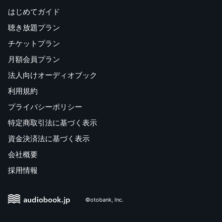
31 ハムスターの餌を買いに来て殺された男性の無念
はじめてガイド
四日市ジャスコ誤認逮捕死亡事件
聴き放題プラン
32 「神隠し」から生還した女子高生
千葉県茂原市女子高生失踪事件
チケットプラン
33 残骸一つ残さず、空中で消えた飛行機
月額会員プラン
ヴァリグ・ブラジル航空967便遭難事故
法人向けオーディオブック
34 大統領暗殺を数分前に予告してきた電話
ケネディ米大統領暗殺事件
利用規約
35 注文していないピザが10年間以上届く恐怖
プライバシーポリシー
特定商取引法に基づく表示
キリン10の秘密
7キリンの収入公開/8キリンの“童貞性"について
資金決済法に基づく表示
会社概要
第5章 語り継がれる伝説の真偽
採用情報
36 巨大掲示板の謎のスレ「消えたとて浮かぶもの」
37 隣家から届いた脅迫状と、まぼろしの犬
©otobank, Inc.
38 某宗派の僧侶が受けた、ゾッとする依頼
39 神社で出会った不思議な男の子の話