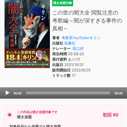
聴き放題対象
この世の闇大全 閲覧注意の
考察編～闇が深すぎる事件の
真相～
著者
考察系YouTuberキリン
出版社
扶桑社
ナレーター
田口祥
再生時間
05:59:20
添付資料
あり(7)
出版日
2021/10/31
販売開始日
2022/9/25
トラック数
17
Audio
00:00
00:00
Player
この作品は聴き放題対象です
初回 ¥0
聴き放題
対象作品なら何冊でも聴き放題。