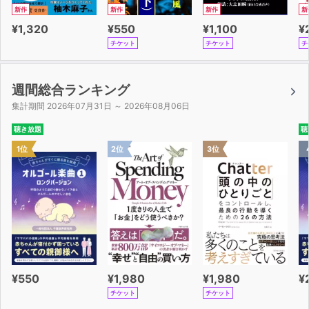
新作
新作
新作
新
¥1,320
¥550
¥1,100
¥
チケット
チケット
チ
週間総合ランキング
集計期間 2026年07月31日 ～ 2026年08月06日
聴き放題
聴
1位
2位
3位
¥550
¥1,980
¥1,980
¥
チケット
チケット