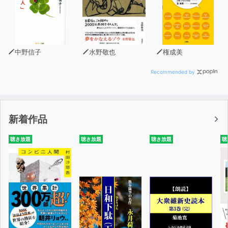
中野信子
水野敬也
権成美
Recommended by
新着作品
聴き放題
聴き放題
聴き放題
聴