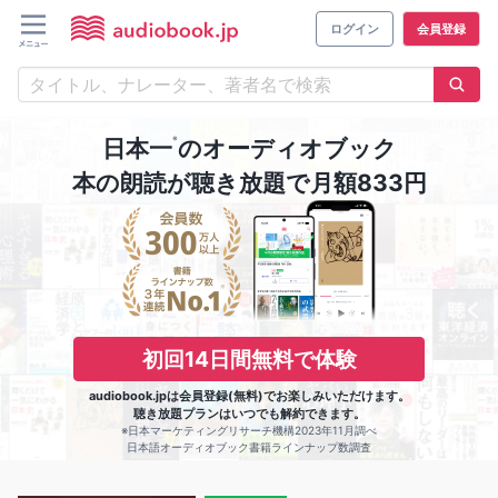
ログイン
会員登録
※
日本一
のオーディオブック
本の朗読が聴き放題で月額833円
初回14日間無料で体験
audiobook.jpは会員登録(無料)でお楽しみいただけます。
聴き放題プランはいつでも解約できます。
※日本マーケティングリサーチ機構2023年11月調べ
日本語オーディオブック書籍ラインナップ数調査