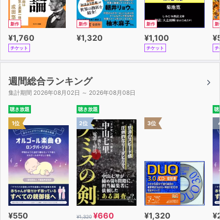
新作
新作
新作
新
¥1,760
¥1,320
¥1,100
¥
チケット
チケット
チ
週間総合ランキング
集計期間 2026年08月02日 ～ 2026年08月08日
聴き放題
聴き放題
聴
1位
2位
3位
¥550
¥660
¥1,320
¥
¥1,320