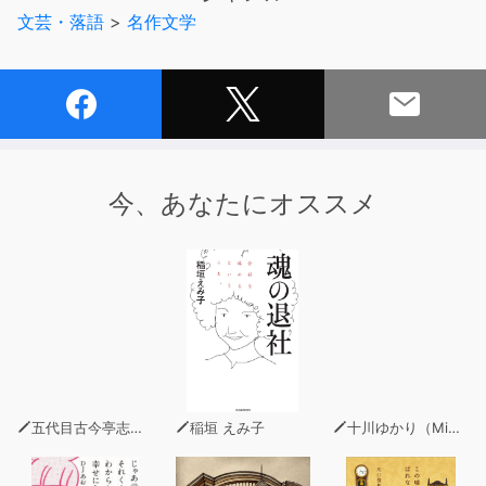
文芸・落語
>
名作文学
今、あなたにオススメ
五代目古今亭志ん生
稲垣 えみ子
十川ゆかり（MinxZone）