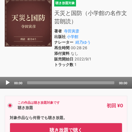
聴き放題対象
天災と国防（小学館の名作文
芸朗読）
著者
寺田寅彦
出版社
小学館
ナレーター
紺乃ゆう
再生時間
00:28:26
添付資料
なし
販売開始日
2022/9/1
トラック数
1
Audio
00:00
00:00
Player
この作品は聴き放題対象です
初回 ¥0
聴き放題
対象作品なら何冊でも聴き放題。
聴き放題で聴く