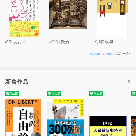
DJあおい
宮沢賢治
川口俊和
Recommended by
新着作品
聴き放題
聴き放題
聴き放題
聴