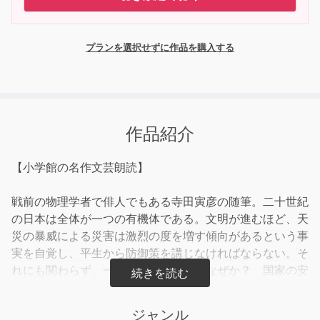
プランを選択せずに作品を購入する
作品紹介
【小学館の名作文芸朗読】
戦前の物理学者で俳人でもある寺田寅彦の随筆。二十世紀
の日本は全体が一つの有機体である。文明が進むほど、天
災の暴威による災害は激烈の度を増す傾向があるという事
実を自覚し、平生から防御策を講じなければならない。そ
れにも関わらず、一向にできないのはなぜか？ 国家の安
全を脅かす敵国に対する防御策は熱心に研究するのに。人
類の進歩に従って、愛国心も大和魂も進化するべきだ。
ジャンル