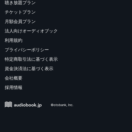
聴き放題プラン
チケットプラン
月額会員プラン
法人向けオーディオブック
利用規約
プライバシーポリシー
特定商取引法に基づく表示
資金決済法に基づく表示
会社概要
採用情報
©otobank, Inc.