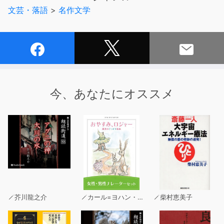
ていた。
文芸・落語
>
名作文学
今、あなたにオススメ
芥川龍之介
カール=ヨハン・エリーン
柴村恵美子