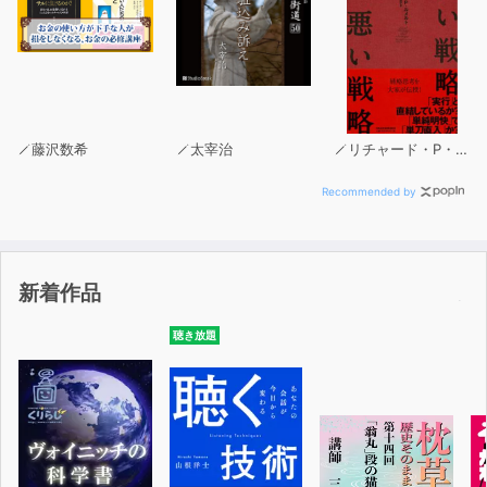
藤沢数希
太宰治
リチャード・P・ルメルト
Recommended by
新着作品
聴き放題