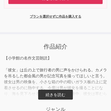
プランを選択せずに作品を購入する
作品紹介
【小学館の名作文芸朗読】
「彼女」は丘の上で旅行者の男に声をかけられる。カメラ
を吊るした都会風の男が記念写真を撮ってほしいと言う。
彼女は男の映像を、小さな箱の中の暗いガラス板の上に定
着させるのに熱中する。今度は男が彼女を撮ることにな
り、海を見下ろせる公園に向かうが、途中、彼女は草むら
に押し倒される。必死で抵抗し、大きな石で殴り倒すと、
男を崖から落とした。そこは地元で「魔の断崖」と呼ばれ
ジャンル