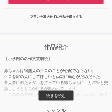
プランを選択せずに作品を購入する
作品紹介
【小学館の名作文芸朗読】
勇ちゃんは宿無犬のクロのことが心配でならない。
クロを家の犬にしてほしいと両親に頼むがだめだった。
畜犬票に似たメダルを持っている徳ちゃんに、万年筆と交
換しようともちかけるが断われてしまう。
クロの命の方がはるかに大事だと考えた勇ちゃんは、田舎
から持ち帰った大事な青い石と交換する。
ジャンル