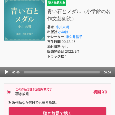
聴き放題対象
青い石とメダル（小学館の名
作文芸朗読）
著者
小川未明
出版社
小学館
ナレーター
津久井裕子
再生時間
00:12:45
添付資料
なし
販売開始日
2022/9/1
トラック数
1
Audio
00:00
00:00
Player
この作品は聴き放題対象です
初回 ¥0
聴き放題
対象作品なら何冊でも聴き放題。
聴き放題で聴く