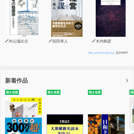
外山滋比古
稲田将人
木内鶴彦
Recommended by
新着作品
聴き放題
聴き放題
聴き放題
聴