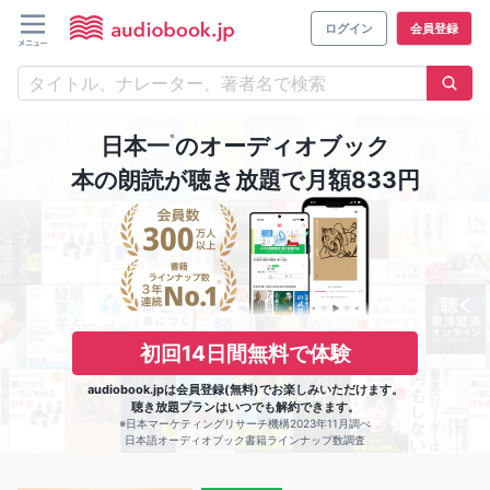
ログイン
会員登録
※
日本一
のオーディオブック
本の朗読が聴き放題で月額833円
初回14日間無料で体験
audiobook.jpは会員登録(無料)でお楽しみいただけます。
聴き放題プランはいつでも解約できます。
※日本マーケティングリサーチ機構2023年11月調べ
日本語オーディオブック書籍ラインナップ数調査