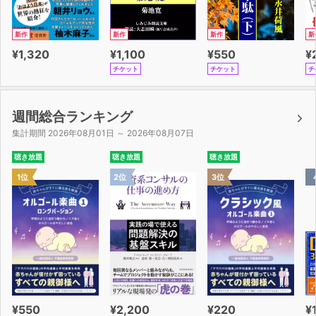
新作
新作
新作
新
¥1,320
¥1,100
¥550
¥
チケット
チケット
チ
週間総合ランキング
集計期間 2026年08月01日 ～ 2026年08月07日
聴き放題
聴き放題
聴き放題
1位
2位
3位
¥550
¥2,200
¥220
¥