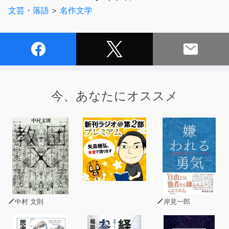
天井から黒い円い大きなものが落ちてくる。
文芸・落語
>
名作文学
かわせみだと思っていたら、お父さんはやまなしだと言
い、三匹で後を追う。
今、あなたにオススメ
中村 文則
岸見一郎