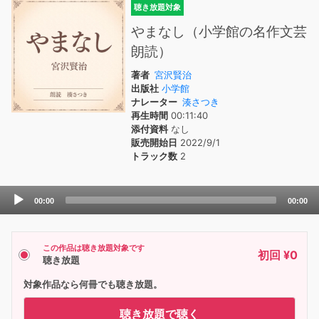
聴き放題対象
やまなし（小学館の名作文芸
朗読）
著者
宮沢賢治
出版社
小学館
ナレーター
湊さつき
再生時間
00:11:40
添付資料
なし
販売開始日
2022/9/1
トラック数
2
Audio
00:00
00:00
Player
この作品は聴き放題対象です
初回 ¥0
聴き放題
対象作品なら何冊でも聴き放題。
聴き放題で聴く