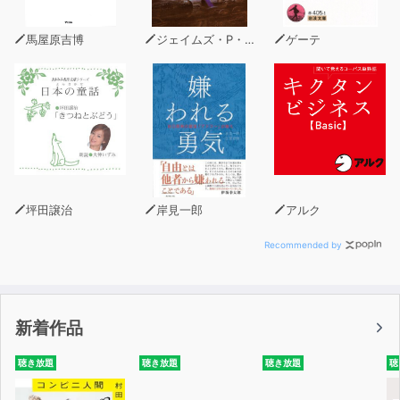
馬屋原吉博
ジェイムズ・P・ホーガン
ゲーテ
坪田譲治
岸見一郎
アルク
Recommended by
新着作品
聴き放題
聴き放題
聴き放題
聴