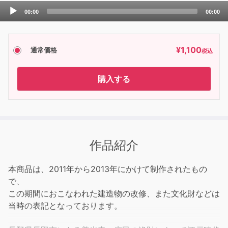
Audio
00:00
00:00
Player
¥
1,100
通常価格
税込
購入する
作品紹介
本商品は、2011年から2013年にかけて制作されたもの
で、
この期間におこなわれた建造物の改修、また文化財などは
当時の表記となっております。