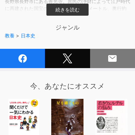
長野県長野市にある善光寺。庶民の浄財によって江戸時代
に再建された国宝の本堂は、高さ約30メートル、奥行約
50メートル、東日本で最大の規模を誇ります。瑠璃壇に
まつられる本尊は、絶対秘仏の一光三尊阿弥陀如来像で、
ジャンル
仏教伝来とともに日本にやってきた国内最古の仏像です。
教養
>
日本史
数え年で7年に一度、この本尊と全く同じ姿、大きさの前
立本尊が開帳。「一生に一度参ればだれもが極楽往生が叶
う」と言われ、年間約600万人もの参詣者で賑わいます。
今、あなたにオススメ