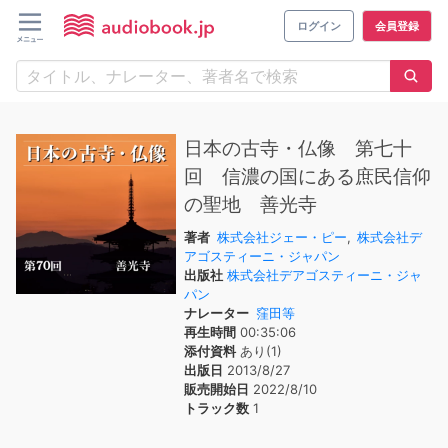
ログイン
会員登録
日本の古寺・仏像 第七十
回 信濃の国にある庶民信仰
の聖地 善光寺
著者
株式会社ジェー・ピー
,
株式会社デ
アゴスティーニ・ジャパン
出版社
株式会社デアゴスティーニ・ジャ
パン
ナレーター
窪田等
再生時間
00:35:06
添付資料
あり(1)
出版日
2013/8/27
販売開始日
2022/8/10
トラック数
1