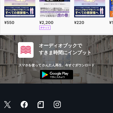
¥550
¥2,200
¥220
¥
チケット
オーディオブックで
すきま時間にインプット
スマホを使って かんたん再生、今すぐダウンロード