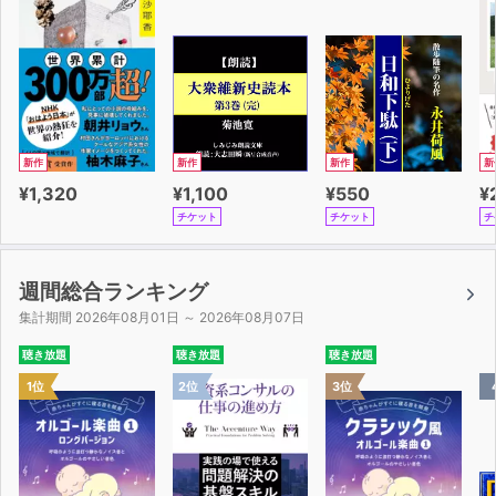
新作
新作
新作
新
¥1,320
¥1,100
¥550
¥
チケット
チケット
チ
週間総合ランキング
集計期間 2026年08月01日 ～ 2026年08月07日
聴き放題
聴き放題
聴き放題
1位
2位
3位