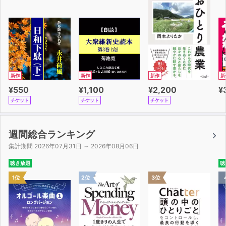
付録 現代思想の読み方
おわりに 秩序と逸脱
新作
新作
新作
新
¥550
¥1,100
¥2,200
¥
チケット
チケット
チケット
週間総合ランキング
集計期間 2026年07月31日 ～ 2026年08月06日
聴き放題
聴
1位
2位
3位