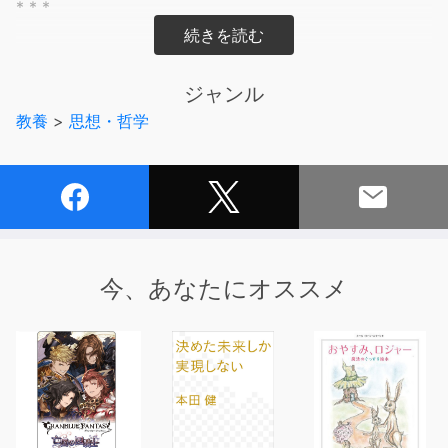
* * *
デリダ、ドゥルーズ、フーコー、ラカン、メイヤスー……
複雑な世界の現実を高解像度で捉え、人生をハックする、
ジャンル
「現代思想」のパースペクティブ
教養
>
思想・哲学
□物事を二項対立で捉えない
□人生のリアリティはグレーゾーンに宿る
□秩序の強化を警戒し、逸脱する人間の多様性を泳がせて
おく
□権力は「下」からやってくる
□搾取されている自分の力を、より自律的に用いる方法を
今、あなたにオススメ
考える
□自分の成り立ちを偶然性へと開き、状況を必然的なもの
と捉えない
□人間は過剰なエネルギーの解放と有限化の二重のドラマ
を生きている
□無限の反省から抜け出し、個別の問題に有限に取り組む
□大きな謎に悩むよりも、人生の世俗的な深さを生きる