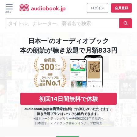
ログイン
会員登録
※
日本一
のオーディオブック
本の朗読が聴き放題で月額833円
初回14日間無料で体験
audiobook.jpは会員登録(無料)でお楽しみいただけます。
聴き放題プランはいつでも解約できます。
※日本マーケティングリサーチ機構2023年11月調べ
日本語オーディオブック書籍ラインナップ数調査