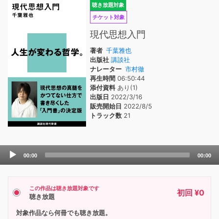
聴き放題対象
チケット対象
現代思想入門
著者
千葉雅也
出版社
講談社
ナレーター
市村徹
再生時間
06:50:44
添付資料
あり(1)
出版日
2022/3/16
販売開始日
2022/8/5
トラック数
21
Audio
00:00
00:00
Player
この作品は聴き放題対象です
初回 ¥0
聴き放題
対象作品なら何冊でも聴き放題。