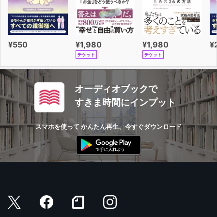
¥550
¥1,980
¥1,980
¥
チケット
チケット
オーディオブックで
すきま時間にインプット
スマホを使って かんたん再生、今すぐダウンロード