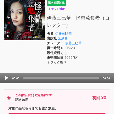
聴き放題対象
チケット対象
伊藤三巳華 怪奇蒐集者（コ
レクター)
著者
伊藤三巳華
出版社
楽創舎
ナレーター
伊藤三巳華
再生時間
01:05:23
添付資料
なし
販売開始日
2022/8/1
トラック数
7
Audio
00:00
00:00
Player
この作品は聴き放題対象です
初回 ¥0
聴き放題
対象作品なら何冊でも聴き放題。