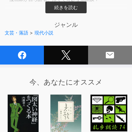
001：案内人・蜃気楼龍玉による伊藤三巳華ご紹介
002：姫だるま
ジャンル
003：Sの館
文芸・落語
>
現代小説
004：海辺の宿
005：2時
006：踏切
007：すごい臭い先輩
今、あなたにオススメ