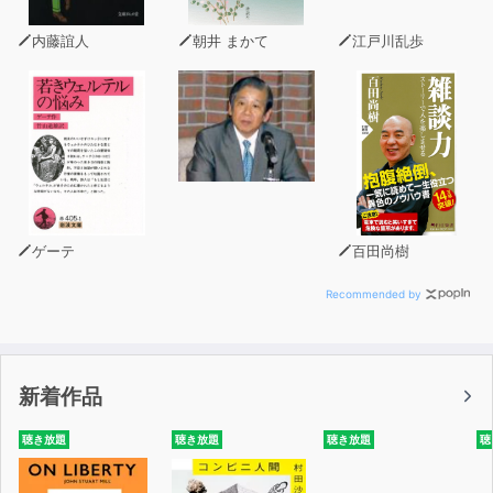
内藤誼人
朝井 まかて
江戸川乱歩
ゲーテ
百田尚樹
Recommended by
新着作品
聴き放題
聴き放題
聴き放題
聴