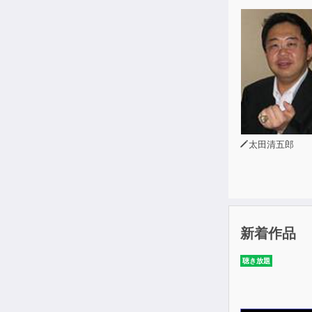
この本は、は
どの言葉がど
いろいろと工
並び替えられ
研究者だけの
そもそも、鈴
でも、べつに
太田清五郎
読んだ人に大
その「何か」
ですから、こ
いや、むしろ
その「何か」
新着作品
そもそもこの
聴き放題
目的にしてい
他の本を読む
この本は、そ