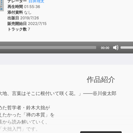
ナレーター
白井翔太
再生時間
01:55:36
添付資料
なし
出版日
2019/7/26
販売開始日
2022/7/15
トラック数
7
Use
00:00
Up/D
Arrow
keys
to
作品紹介
incre
or
大地、言葉はそこに根付いて咲く花。」――谷川俊太郎
decre
volum
めた哲学者・鈴木大拙が
えたかった「禅の本質」を
葉から読み解いていく、
「大拙入門」です。