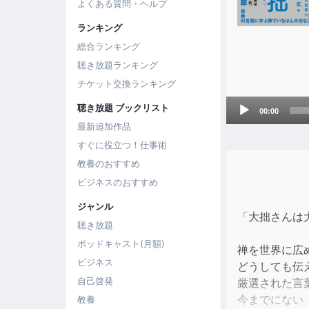
よくある質問・ヘルプ
ランキング
総合ランキング
聴き放題ランキング
チケット交換ランキング
Audio
聴き放題 ブックリスト
00:00
Player
最新追加作品
すぐに役立つ！仕事術
教養のおすすめ
ビジネスのおすすめ
ジャンル
「大拙さんは
聴き放題
ポッドキャスト(月額)
禅を世界に広
ビジネス
どうしても伝
自己啓発
厳選された言
今までにない
教養