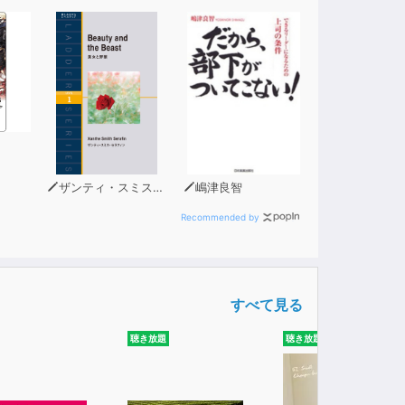
か、
ました。
、
ザンティ・スミス・セラフィン
嶋津良智
せん。
Recommended by
すべて見る
聴き放題
聴き放題