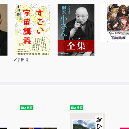
じめて鈴木大拙の言葉にふれる人たちのために編まれました。
の順番に並べば、大拙の伝えたいことが今を生きる人に届くの
夫しながら編みました。そのようにして言葉が選ばれ、
るうちに、やがて、いわゆる禅語や仏教用語、あるいは
専門用語はほとんど姿を消して、ふつうの日常的な言葉が残り
木大拙を知らない人もいらっしゃるでしょう。
その人物を知らなくても、その言葉によって「何か」が伝わり
多田将
切な「何か」が生まれることもあります。
の大切さに比べれば、誰が言ったのかはあまり重要ではありま
れまで大拙を知らなかったとしても、とくに問題ありません。
、「誰が」を知らなかった人のほうが、
が生まれるかもしれません。
本は、じつは鈴木大拙という名前に紐づけされた情報の提供を
聴き放題
聴き放題
ません。鈴木大拙に関して多くの情報を収集したい人は、
ことをお勧めしますし、ネットで検索をしてもいいでしょう。
うした固有名詞(検索語)に付着した情報を得ることではなく、