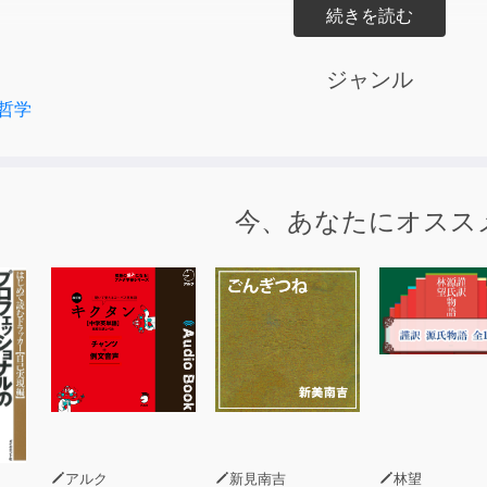
を経てアメリカに渡り、
」として世界に定着させた功労者、鈴木大拙。
ジャンル
かのスティーブ・ジョブズが禅に傾倒するきっかけを生んだほ
哲学
ったジョン・ケージに多大なる影響を与えました。
な大拙の思想にはじめて触れる人が
感できるよう、108の言葉を厳選して編み集めたもの。
今、あなたにオスス
」の語りに耳を傾けながら「禅」の本質を感じ取る、
い一冊の誕生です。
のままに、自由に生きる
にとらわれず、美と愛に生きる
・言葉とともに、無心に生きる
みや矛盾のなかを生きていく
悟りは、いわゆる「宗教」ではない
玄さんの「はじめに」より
アルク
新見南吉
林望