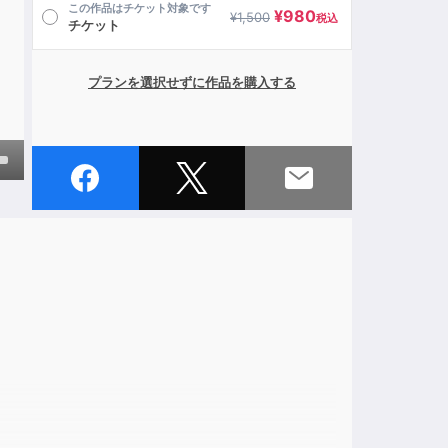
この作品はチケット対象です
¥
980
¥
1,500
税込
チケット
プランを選択せずに作品を購入する
own
ase
ase
e.