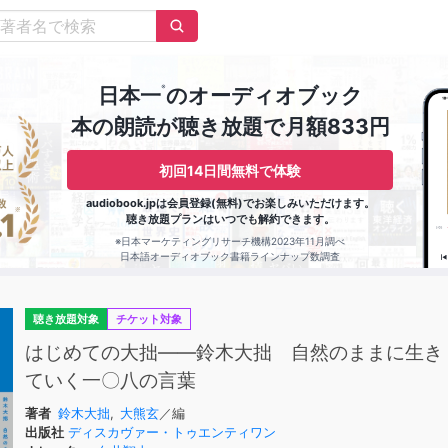
※
日本一
のオーディオブック
本の朗読が聴き放題で月額833円
初回14日間無料で体験
audiobook.jpは会員登録(無料)でお楽しみいただけます。
聴き放題プランはいつでも解約できます。
※日本マーケティングリサーチ機構2023年11月調べ
日本語オーディオブック書籍ラインナップ数調査
聴き放題対象
チケット対象
はじめての大拙――鈴木大拙 自然のままに生き
ていく一〇八の言葉
著者
鈴木大拙
,
大熊玄
／編
出版社
ディスカヴァー・トゥエンティワン