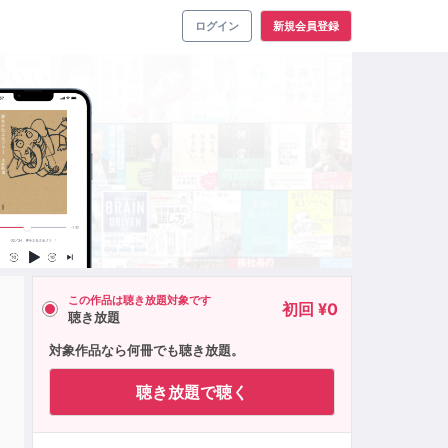
ログイン
新規会員登録
この作品は聴き放題対象です
初回 ¥0
聴き放題
対象作品なら何冊でも聴き放題。
聴き放題で聴く