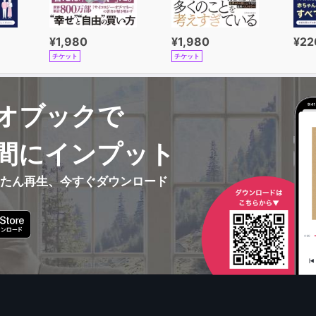
本では、そうした人名や用語は
しません(さすがに、二つ三つは残っていますが)。
がどうしても言いたいことは、表現を変えながら
¥1,980
¥1,980
¥22
てきますから、いわゆる新しい情報としては、
チケット
チケット
多いわけではありません。しかし、それでも(それだからこそ)
けは伝えたいということがギュウギュウにつまっているはずで
オブックで
は、決して学問の中にあるのではなく、
活の中に生きているものです。さらに言えば、
間にインプット
うとしている禅そのものは、大拙の言葉の中にすらなく、
れた本の中にもありません。
んたん再生、今すぐダウンロード
拙は言葉を語るのか。なぜこの本はあるのか。
この本の「はじめに」には、わざわざこのようなことが書かれ
この一〇八の言葉を通して見出していただければ幸いです。
難しく考えず、そして、大拙について勉強(研究)しようなどと
と対話をしているつもりで読んでみてください。
者にとって新しい意味が生みだされる
になることを願っています。