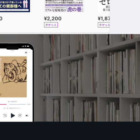
0
¥2,200
¥1,870
チケット
チケット
、
す。
るのか。
は思わず、