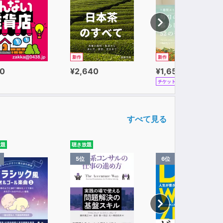
。
新作
新作
0
¥2,640
¥1,650
チケット
ません。
すべて見る
人です。
放題
聴き放題
5位
6位