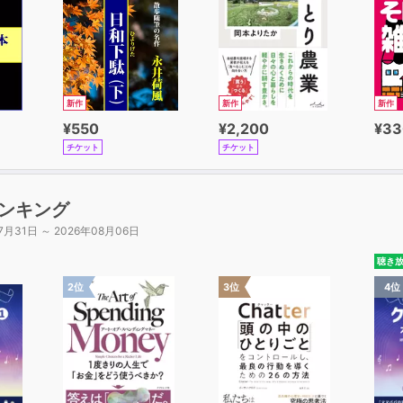
いながらも力のある言葉を伝え、
が指し示す「生きた何か」を掴みとることを目的としています
の結果、鈴木大拙その人に興味をもち、
読みすすめるきっかけとなれば、嬉しいかぎりです。
新作
新作
新作
の中には、大拙の著作を読んだことのある人、
¥550
¥2,200
¥33
仏教思想や禅語に親しんでいる人もいるでしょう。
チケット
チケット
うした人にも意味のあるようにと編まれました。
ゆる禅語などは登場してきませんから、
で重厚な言葉を期待する読者には、少しもの足りないかもしれ
ンキング
して柔らかく軽やかな言葉にも、
7月31日 ～ 2026年08月06日
ると深い意味が隠されています。
性の高い凝縮された知識をほぐして「ふつうの言葉」で語る達
聴き
の言葉が結びつき、全体としてどのような意味が表れるか。
2位
3位
4位
に多くを知っている人にも味わい深いはずです。
自身は、生きた禅者でありながら、
研究者でもありましたから、その著作には
詞(文献や人物)や彼独特の哲学用語が出てきます。