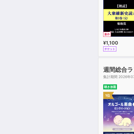
一つ一つは短
その言葉たち
もちろん、そ
その著作へと
新作
あるいは読者
¥1,100
それに限らず
チケット
この本は、そ
ただし、いわ
そうした硬め
週間総合ラ
しかし、一見
集計期間 2026年0
よくよく考え
大拙は、専門
聴き放題
その一つ一つ
1位
それは、すで
じっさい大拙
すぐれた仏教
多くの固有名