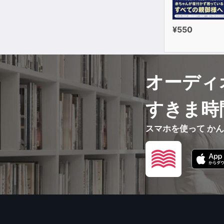
ところがこの
ほとんど登場
しかも、大拙
¥550
何度も登場し
そんなに量が
大拙がこれだ
オーディ
大拙の語る禅
まさに日常生
すきま時
大拙の伝えよ
それが印刷さ
スマホを使って か
では、なぜ大
そして、なぜ
その答えを、
でも、あまり
まずは、大拙
この本が、読
「対話の場」