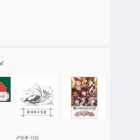
か、
メ
伝承･口伝