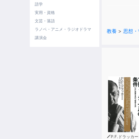
語学
禅寺での修行
実用・資格
禅を「ZEN
文芸・落語
彼の功績は、
ラノベ・アニメ・ラジオドラマ
教養
>
思想・
直接交友のあ
講演会
本書は、そん
その本質を体
「大拙爺さん
いままでにな
◯目次
第一章 自然
第二章 機械
第三章 知性
第四章 苦し
第五章 禅の
◯編者・大熊
P.F.ドラッカー