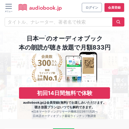
ログイン
会員登録
※
日本一
のオーディオブック
本の朗読が聴き放題で月額833円
初回14日間無料で体験
audiobook.jpは会員登録(無料)でお楽しみいただけます。
聴き放題プランはいつでも解約できます。
※日本マーケティングリサーチ機構2023年11月調べ
日本語オーディオブック書籍ラインナップ数調査