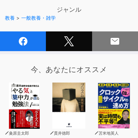
ようと考えている人にも、あまり知られていない「読みた
ジャンル
くなる文章のからくり」を楽しんでもらうことをめざして
教養
>
一般教養・雑学
います。
CHAPTER1
バズるつかみ
良心的釣りモデル しいたけの誘引力
未解決疑問モデル 星野源の未熟力
質問一般化モデル 佐々木俊尚の身近力
今、あなたにオススメ
嵐の前モデル 村田喜代子の展開力
時制変更モデル 森鴎外の寄添力
対にしてみるモデル 北原白秋の配合力
炎上回避モデル 山﨑ナオコーラの冒険力
CHAPTER2
バズる文体
5音9音ぶつ切りモデル 村上春樹の音感力
曖昧共感モデル かっぴーの弱気力
粂原圭太郎
貫井徳郎
苫米地英人
会話割り込みモデル 林真理子の強調力