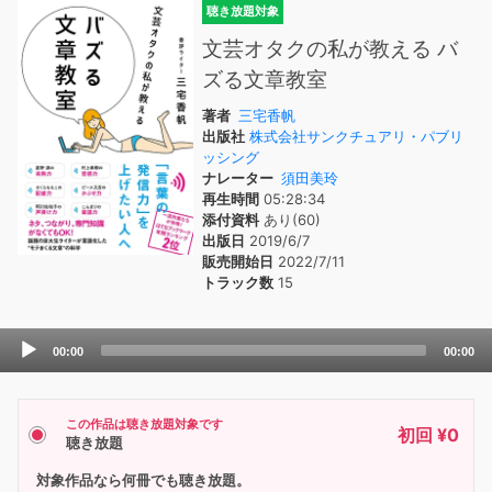
聴き放題対象
文芸オタクの私が教える バ
ズる文章教室
著者
三宅香帆
出版社
株式会社サンクチュアリ・パブリ
ッシング
ナレーター
須田美玲
再生時間
05:28:34
添付資料
あり(60)
出版日
2019/6/7
販売開始日
2022/7/11
トラック数
15
Audio
00:00
00:00
Player
この作品は聴き放題対象です
初回 ¥0
聴き放題
対象作品なら何冊でも聴き放題。