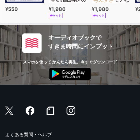
過剰造語モデル 宮藤官九郎の激化力
¥550
¥1,980
¥1,980
¥
一文はずしモデル よしもとばななの意味深力
チケット
チケット
二人称語りかけモデル 山田ズーニーの一対一力
余韻増幅モデル 岡本かの子の言い残し力
違和感モデル ナンシー関の警告力
オーディオブックで
白い肌雪の肌モデル ビジネス書の隠喩力
すきま時間にインプット
緊張と緩和モデル 又吉直樹のかぶせ力
スマホを使って かんたん再生、今すぐダウンロード
よくある質問・ヘルプ