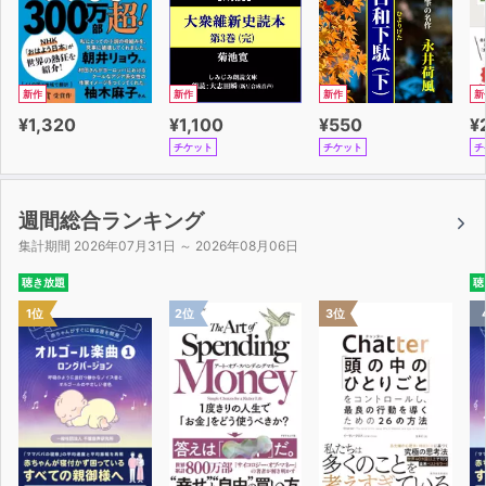
同意先行モデル 高田明の視点力
倒叙ミステリーモデル さくらももこの配慮力
フォロー先行モデル こんまりの豪語力
主張進化モデル 齋藤孝の更新力
新作
新作
新作
新
配役固定モデル 上野千鶴子の一貫力
¥1,320
¥1,100
¥550
¥
譲歩逆説モデル 塩谷舞の先読力
チケット
チケット
チ
感情一般化モデル 有川浩の共感力
長調短調モデル 藤崎彩織の旋律力
擬人化代弁モデル 武田砂鉄の錬金力
週間総合ランキング
重ね合わせモデル 山極寿一の置換力
集計期間 2026年07月31日 ～ 2026年08月06日
永世中立モデル 岸政彦の中立力
聴き放題
聴
段階的説明モデル 瀧本哲史の要約力
1位
2位
3位
CHAPTER4
バズる言葉選び
片仮名強調モデル 俵万智の合図力
共通言語投入モデル 松井玲奈の国民力
意味拡大モデル J・K・ローリングの超訳力
虚構現実往復モデル 阿川佐和子の声掛け力