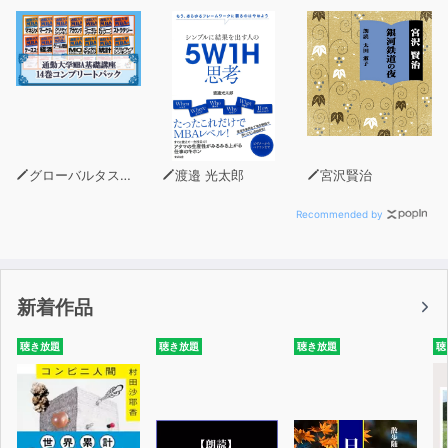
名詞止めモデル 綿矢りさの簡潔力
過剰口語モデル 三浦しをんの台詞力
仮名8割モデル 向田邦子の柔和力
硬質筆致モデル 井上都の冷静力
接続詞省略モデル 恩田陸の快速力
壁ドンモデル 橋本治の豹変力
人柄調節モデル 上橋菜穂子の親身力v フィルターモデル
グローバルタスクフォース(著)
渡邉 光太郎
宮沢賢治
永麻里の代弁力
ゆっくり語りモデル 開高健の実直力
Recommended by
映像記録モデル 司馬遼太郎の撮影力
対照的造語モデル 三島由紀夫の対比力
主観バリバリモデル 谷崎潤一郎の気分力
新着作品
ヨガ文モデル 紫原明子の息継力
聴き放題
聴き放題
聴き放題
聴
CHAPTER3
バズる組み立て
妄想上昇モデル 秋元康の裏切力
結末省略モデル 江戸小噺の小粋力