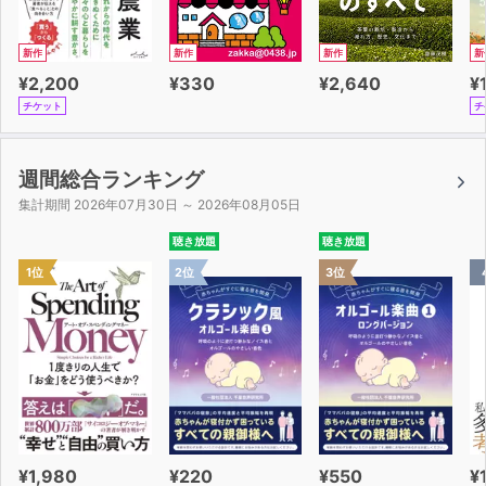
新作
新作
新作
新
¥2,200
¥330
¥2,640
¥
チケット
チ
週間総合ランキング
集計期間 2026年07月30日 ～ 2026年08月05日
聴き放題
聴き放題
1位
2位
3位
¥1,980
¥220
¥550
¥