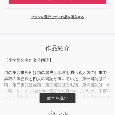
プランを選択せずに作品を購入する
作品紹介
【小学館の名作文芸朗読】
猫の第六事務所は猫の歴史と地理を調べる人気の仕事で、
黒猫の事務長と四人の書記が働いていた。第一書記は白
猫、第二書記は虎猫、第三書記は三毛猫、第四書記は「か
ま猫」だ。かま猫は他の書記から嫌われていたが、手柄を
立てて事務長から一目置かれる。ある日、足が腫れたため
仕事を休むと、他の書記たちは事務長にありもしない噂話
を言う。怒った事務長はかま猫から仕事を取り上げ
ジャンル