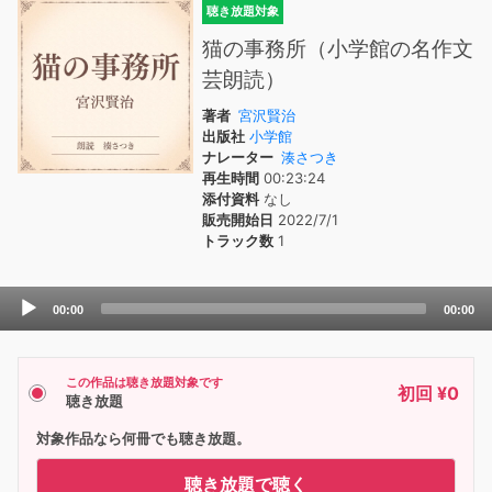
聴き放題対象
猫の事務所（小学館の名作文
芸朗読）
著者
宮沢賢治
出版社
小学館
ナレーター
湊さつき
再生時間
00:23:24
添付資料
なし
販売開始日
2022/7/1
トラック数
1
Audio
00:00
00:00
Player
この作品は聴き放題対象です
初回 ¥0
聴き放題
対象作品なら何冊でも聴き放題。
聴き放題で聴く