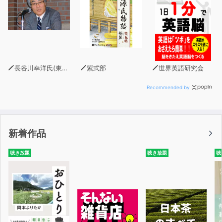
長谷川幸洋氏(東京新聞・中日新聞論説副主幹)
紫式部
世界英語研究会
Recommended by
新着作品
聴き放題
聴き放題
聴