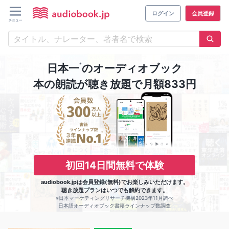
ログイン
会員登録
※
日本一
のオーディオブック
本の朗読が聴き放題で月額833円
初回14日間無料で体験
audiobook.jpは会員登録(無料)でお楽しみいただけます。
聴き放題プランはいつでも解約できます。
※日本マーケティングリサーチ機構2023年11月調べ
日本語オーディオブック書籍ラインナップ数調査