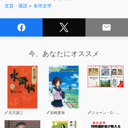
て･･･。
文芸・落語
>
名作文学
今、あなたにオススメ
北方謙三
岩崎夏海
ジョーン・G・ロビンソン