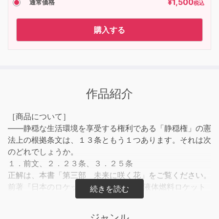
¥
1,500
通常価格
税込
購入する
作品紹介
［商品について］
――静穏な生活環境を享受する権利である「静穏権」の憲
法上の根拠条文は、１３条ともう１つあります。それは次
のどれでしょうか。
１．前文、２．２３条、３．２５条
正解は、本書「第三部 未来に咲く花」をご覧ください。
前著『日本のロケット 真実の軌跡』で液体燃料ロケット
の開発に情熱を注いだ夫の生涯と日本のロケット開発の真
実を語った著者は、いま米寿となって何を思うのか。父の
ジャンル