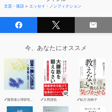
こと、夫のこと、そして息子の死がきっかけとなって国や
文芸・落語
>
エッセイ・ノンフィクション
巨大組織に立ち向かった「静穏権」活動のこと――娘とし
て、妻として、母として、そして日本国民として歩み続け
たその道のりで受けとった想いを託すべく語る、激動の半
生記。
［目次］
まえがき
今、あなたにオススメ
第一部 わたしが受け継いできた種
油屋吉兵衛（善兵衛）
海軍機関学校に入学
父と母の結婚
父の退職と上京
西荻窪に転居
父の独立と小学校入学
他人のお下がりのランドセル
母の看取り
購買者心理研究所 株式会社モデンナ 顧問 青木幹和
久野譜也
鮎川 詢裕子
戦争の足音が迫り来る中で
空襲の記憶