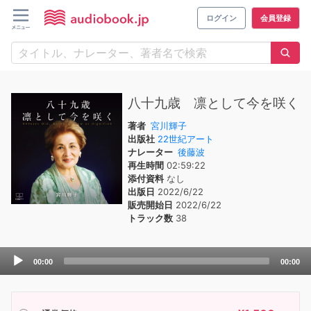
ログイン
会員登録
八十九歳 凛として今を咲く
著者
宮川輝子
出版社
22世紀アート
ナレーター
後藤波
再生時間
02:59:22
添付資料
なし
出版日
2022/6/22
販売開始日
2022/6/22
トラック数
38
Audio
00:00
00:00
Player