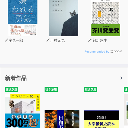
女学校入学、そして終戦
第二部 わたしの蒔く種
戦後の女学校生活
女子大に入学
不意打ちのお見合いで結婚
弘前一の財閥宮川家
岸見一郎
川村元気
滝口 悠生
宮川家の没落
宮川家の「闇」
Recommended by
宮川の母のこと
腹黒い人たちはどこにでもいる
英会話教室に参加
新着作品
ヨーロッパツアーに参加
第三部 未来に咲く花
聴き放題
聴き放題
聴き放題
聴
「静穏権」運動の始まり
人間が人間らしく生きる上で最も大切な権利
倫理運動
ゴルフとプロポーションコンテスト
父の会社の取締役会長に就任
「させていただく」という感覚