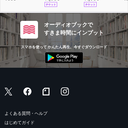
チケット
チケット
［著者略歴］
宮川 輝子（みやかわ・てるこ）
オーディオブックで
昭和八年二月 東京に生まれる
すきま時間にインプット
昭和二十六年 東京都立武蔵高等学校卒業
昭和三十年 日本女子大学卒業
スマホを使って かんたん再生、今すぐダウンロード
同年 宮川行雄と結婚
昭和五十一年より「静穏権」を掲げ、環境保護活動を行う
昭和五十八年 環境公害研究所設立
主な著書
『静穏権』日本評論社
『輝け！二十一世紀』旺文社・環境公害研究所
『静かさは文化のバロメーター』文芸社
『松竹梅』（松宮竹）文芸社
『日本のロケット 真実の軌跡』ルネッサンス・アイ
よくある質問・ヘルプ
『続・日本のロケット いつまでもお美しくお健やかに』
はじめてガイド
ルネッサンス・アイ