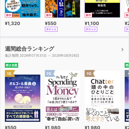
「朝礼」の効用
バースデーカードを
新作
新作
新作
新
コピー、ワープロ、パソコン
¥1,320
¥550
¥1,100
¥
「上から目線」はやめよう
チケット
チケット
チ
人生は七十歳がピーク
産業の発展は一面的ではいけない
鈴木さんからのメール
週間総合ランキング
おわりに
集計期間 2026年07月31日 ～ 2026年08月06日
人生は神の演劇、その主役は己自信である
聴き放題
聴
著者略歴
1位
2位
3位
［担当からのコメント］
女性の社会進出が国の課題になる昨今でも未だに女性差別
は残っていますが、本書は男尊女卑が当たり前だった昭和
の時代を生きながら、先を見る目線と前に進む活力を失う
ことなく歩みつづけた一人の女性の人生の記録です。女性
の方はもちろん、男性の方々にもぜひお読みいただきたい
作品になっています。
¥550
¥1,980
¥1,980
¥