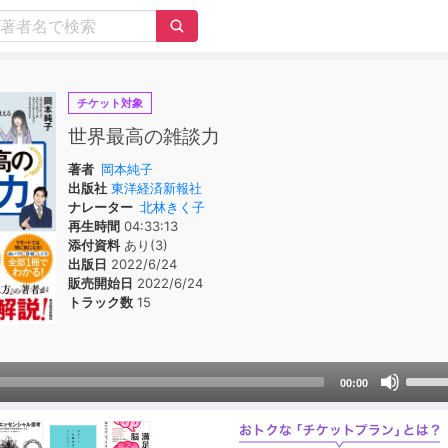
チケット対象
世界最高の雑談力
著者
岡本純子
出版社
東洋経済新報社
ナレーター
北林きく子
再生時間
04:33:13
添付資料
あり(3)
出版日
2022/6/24
販売開始日
2022/6/24
トラック数
15
Use
00:00
Up/D
Arrow
keys