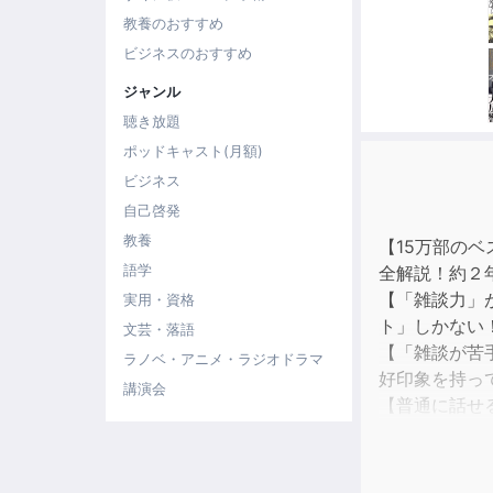
教養のおすすめ
ビジネスのおすすめ
ジャンル
聴き放題
ポッドキャスト(月額)
ビジネス
自己啓発
教養
【15万部の
語学
全解説！約２
【「雑談力」
実用・資格
ト」しかない
文芸・落語
【「雑談が苦
ラノベ・アニメ・ラジオドラマ
好印象を持っ
講演会
【普通に話せ
れ高評価に！
【「上手な質
き」など、と