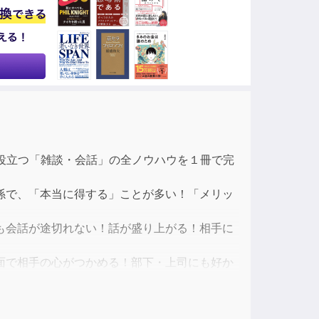
ase
ase
e.
役立つ「雑談・会話」の全ノウハウを１冊で完
係で、「本当に得する」ことが多い！「メリッ
も会話が途切れない！話が盛り上がる！相手に
面で相手の心がつかめる！部下・上司にも好か
」「あいづち」「目線」「手の位置」「体の向