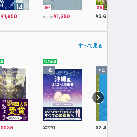
新作
新作
¥1,650
¥1,650
¥2,640
¥2,063
10の基本ルール
すべて見る
この人との話は楽しい！」と思わせる方法
ル8選──人を魅了する「超話力」の鍛え方
！ 必殺ルール7選
放題
聴き放題
──「世界最強メンタル」のつくり方
5位
6位
される印象形成術
るルール5選
」「うなずき」「足先」「手」は、これが正解！
チャンピオンから学んだ「アイコンタクトの必勝ル
¥935
¥220
¥2,420