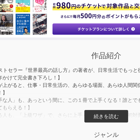
to
incre
or
decre
volum
作品紹介
ベストセラー『世界最高の話し方』の著者が、日常生活でもっと
年かけて完全書き下ろし！】
が上がると、仕事・日常生活の、あらゆる場面、あらゆ人間関
！】
手な人」も、あっという間に、この１冊で上手くなる！誰とで
てもらえる！】
る人も、「上級ワザ」で、さらに上手く、好印象になる！初対
人脈まで、いっきに広がる！】
問の仕方」「話が盛り上がる聞き方」「初対面の話題の選び方
ジャンル
にかくスキルが具体的、かつ実践的！】