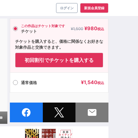
ログイン
新規会員登録
この作品はチケット対象です
¥
980
¥
1,500
税込
チケット
チケットを購入すると、価格に関係なくお好きな
対象作品と交換できます。
初回割引でチケットを購入する
¥
1,540
通常価格
税込
own