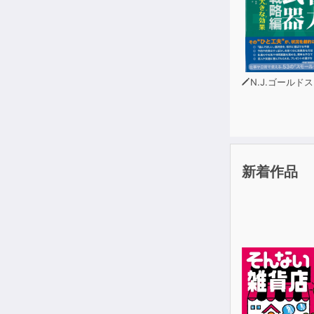
★相手に関係
★｢ほめどころ
【これはすご
★返しコメン
N.J.ゴールドスタ
★｢なぜなら｣
【具体的スキ
★｢表情｣｢う
★｢世界最高
新着作品
もう雑談で悩
自信が生まれ
そして、人脈
この１冊で、
「人生最強の
世界最高の「