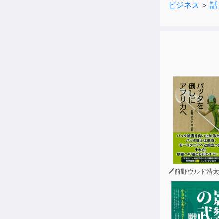
ビジネス
>
話
1000人以
この「超簡単
「リアルな会
リモートにも
「世界最高の
【「超質問力
★｢ど｣✕｢５
★｢４つの質
【「最高の聞
★ハーバード
前野ウルド浩太
★人生最強の
【「話題選び