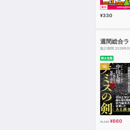
「雑談」がう
新作
¥330
＜目次＞
【序章】雑談
【第1章】雑
週間総合ラ
【第2章】雑
集計期間 2026年0
【第3章】「
【第4章】雑
聴き放題
【第5章】雑
1位
【第6章】好
【第7章】人
【特別付録1
【特別付録2】
ール」
¥660
¥1,320