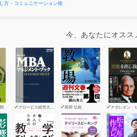
し方・コミュニケーション術
上の社長・企業幹部の話し方を変えた「伝説の家庭教師」がこっ
５０のルール」でもう一生、会話に困らない！
今、あなたにオスス
話」が増え、「雑談・会話」に悩みがちな人が急増している今
使える「今知りたいノウハウ」が、とことん満載！
雑談力」で、あなたの人生が、今すぐ変わります！
」で、会話がずっと途切れない！】
W１H｣✕｢３お｣の方程式で､質問は無限大！
問モード｣と｢２つの『も』質問｣を使いこなす！
く力」で、誰とでも話が盛り上がる！】
流｢３つのステップ｣と｢３つのあいづち｣を応用しよう！
郎
グロービス経営大学院
長岡 弘樹
ナポレオン・
フレーズは｢◯◯◯◯◯をください｣
」も、じつはこんなに簡単！】