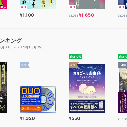
まくなるだけで、人生、本当に「得」をします！
新作
新作
新作
¥1,100
¥1,650
¥2,063
¥2,063
力・会話力こそが「人生最強の武器」である理由
談・会話の達人になるカギは「超質問力」──人と運を引き寄せる
ンキング
談・会話がスイスイ進む「最高の聞き方」の6つのルール──「
8月03日 ～ 2026年08月09日
もっと聞きたい！」と思わせる「自分の話をする技術」直球ルー
談力をワンランクアップする言葉術──さらに会話を盛り上げる
聴き放題
聴き
談・会話が苦手な人でも自信がグングン湧いてくる9つのルール
2位
3位
4位
感度を一瞬で100倍上げる！5つの絶対ルール──共感され、愛
脈がぐんと広がる！人生がいっきに開ける！──誰からも愛され
】雑談の「しぐさ」「ボディランゲージ」4つのコツ──「表情
アイコンタクトは「3─50─70─90」の法則で──ポーカー
¥1,320
¥550
¥1,870