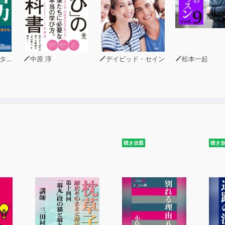
・関心のある話は｢５つのカテゴリー｣で探せば簡単！
｣がすぐに見つかる｢４つの『１』｣とは？
い！「上級ワザ」で、さらなる達人になれる！】
トに｢一言オン｣で､さらに会話が弾む！
イン
中原 淳
デイビッド・セイン
松本一起
｢３つのささやき｣で､聞き手の心をわしづかみ！
ルがあった！「あいづち」「しぐさ」も完全解説！】
なずき｣｢足先｣｢手｣｢目線｣は､これが正解！
の笑顔｣で､好感度もいっきに爆上がり！
まない！苦手意識が、たちまちなくなる！
聴き放題
聴き
る！人間関係がラクになる！
まで広がる！
仕事も人間関係も「すべての会話」がうまくいく！
武器」が、あなたのものに！
魔法のスキル」で、あなたの人生も変えよう！