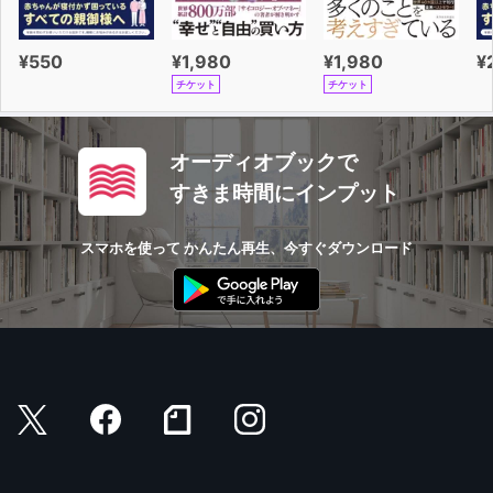
¥550
¥1,980
¥1,980
¥
チケット
チケット
オーディオブックで
すきま時間にインプット
スマホを使って かんたん再生、今すぐダウンロード