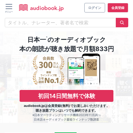
ログイン
会員登録
※
日本一
のオーディオブック
本の朗読が聴き放題で月額833円
初回14日間無料で体験
audiobook.jpは会員登録(無料)でお楽しみいただけます。
聴き放題プランはいつでも解約できます。
※日本マーケティングリサーチ機構2023年11月調べ
日本語オーディオブック書籍ラインナップ数調査