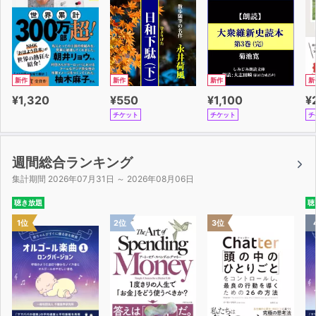
新作
新作
新作
新
¥1,320
¥550
¥1,100
¥
チケット
チケット
チ
週間総合ランキング
集計期間 2026年07月31日 ～ 2026年08月06日
聴き放題
聴
1位
2位
3位