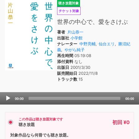
聴き放題対象
チケット対象
世界の中心で、愛をさけぶ
著者
片山恭一
出版社
小学館
ナレーター
中野亮輔
,
仙台エリ
,
勝沼紀
義
,
やがら純子
再生時間
05:19:08
添付資料
なし
出版日
2001/3/30
販売開始日
2022/11/8
トラック数
15
Audio
00:00
00:00
Player
この作品は聴き放題対象です
初回 ¥0
聴き放題
対象作品なら何冊でも聴き放題。