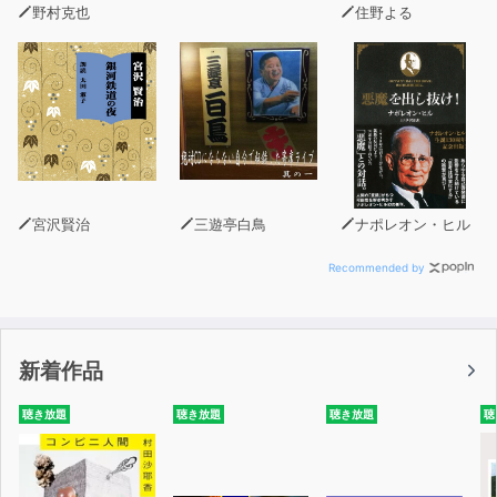
野村克也
住野よる
宮沢賢治
三遊亭白鳥
ナポレオン・ヒル
Recommended by
新着作品
聴き放題
聴き放題
聴き放題
聴