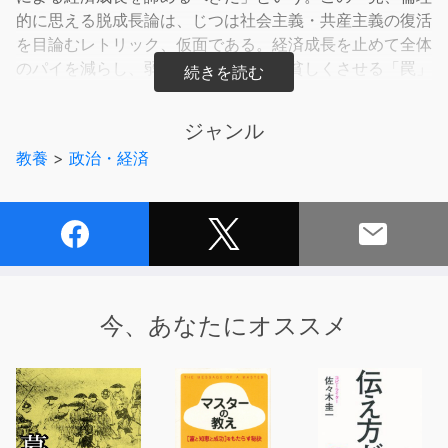
的に思える脱成長論は、じつは社会主義・共産主義の復活
を目論むレトリック、仮面である。経済成長を止めて全体
のパイを減らし、弱者をよりいっそう貧しくさせる「罠」
なのだ。資本主義よりも共産主義のほうが環境破壊を生む
ことは、かつてのソ連や現代の中国を見れば明らかだろ
ジャンル
う。また、気象関連災害による死者は経済成長とともに大
教養
>
政治・経済
幅に減少してきた。「人類はかつて自然と調和した素晴ら
しい生活を送っていたのに、資本主義と経済成長のせいで
自然に復讐されている」という物語は、事実に反する。社
会主義の大失敗と資本主義が人類を救ってきた歴史、自由
な生活と経済成長がコロナ禍と貧困・格差、地球環境問題
を解決できることを示した一冊。
今、あなたにオススメ