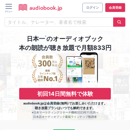
ログイン
会員登録
※
日本一
のオーディオブック
本の朗読が聴き放題で月額833円
初回14日間無料で体験
audiobook.jpは会員登録(無料)でお楽しみいただけます。
聴き放題プランはいつでも解約できます。
※日本マーケティングリサーチ機構2023年11月調べ
日本語オーディオブック書籍ラインナップ数調査