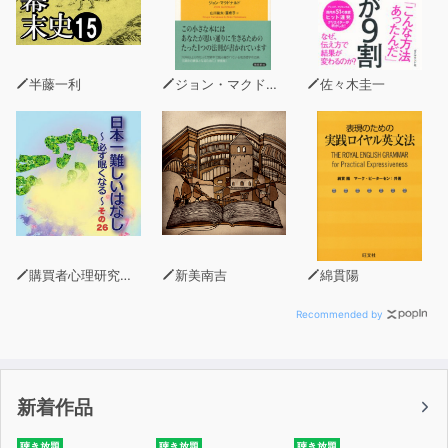
半藤一利
ジョン・マクドナルド
佐々木圭一
購買者心理研究所 株式会社モデンナ 顧問 青木幹和
新美南吉
綿貫陽
Recommended by
新着作品
聴き放題
聴き放題
聴き放題