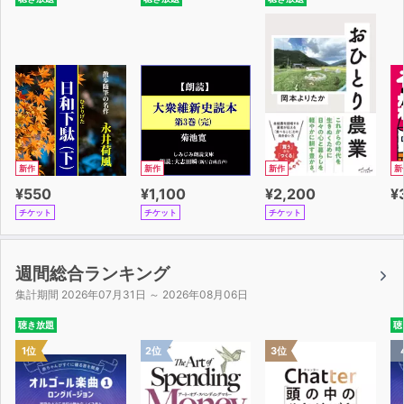
新作
新作
新作
新
¥550
¥1,100
¥2,200
¥
チケット
チケット
チケット
週間総合ランキング
集計期間 2026年07月31日 ～ 2026年08月06日
聴き放題
聴
1位
2位
3位