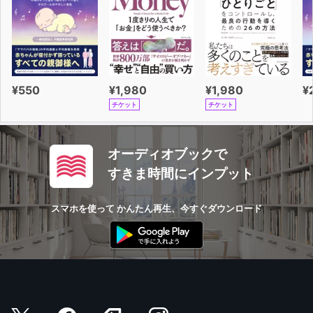
¥550
¥1,980
¥1,980
¥
チケット
チケット
オーディオブックで
すきま時間にインプット
スマホを使って かんたん再生、今すぐダウンロード