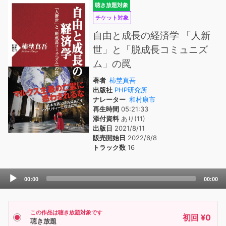
聴き放題対象
チケット対象
自由と成長の経済学 「人新
世」と「脱成長コミュニズ
ム」の罠
著者
柿埜真吾
出版社
PHP研究所
ナレーター
和村康市
再生時間
05:21:33
添付資料
あり(11)
出版日
2021/8/11
販売開始日
2022/6/8
トラック数
16
Audio
00:00
00:00
Player
この作品は聴き放題対象です
初回 ¥0
聴き放題