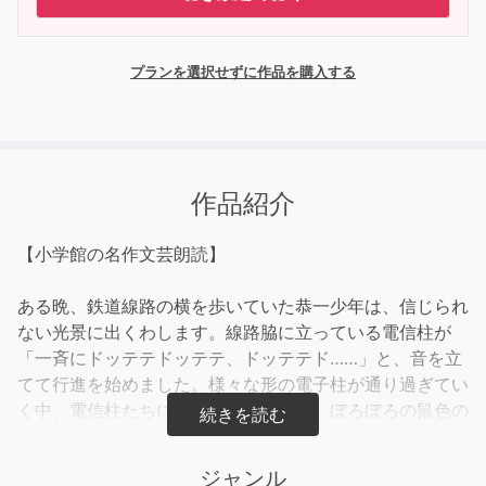
プランを選択せずに作品を購入する
作品紹介
【小学館の名作文芸朗読】
ある晩、鉄道線路の横を歩いていた恭一少年は、信じられ
ない光景に出くわします。線路脇に立っている電信柱が
「一斉にドッテテドッテテ、ドッテテド……」と、音を立
てて行進を始めました。様々な形の電子柱が通り過ぎてい
く中、電信柱たちに号令をかけている、ぼろぼろの鼠色の
外套を着た老人＝電気総長が、恭一少年に声をかけてきま
した……。
ジャンル