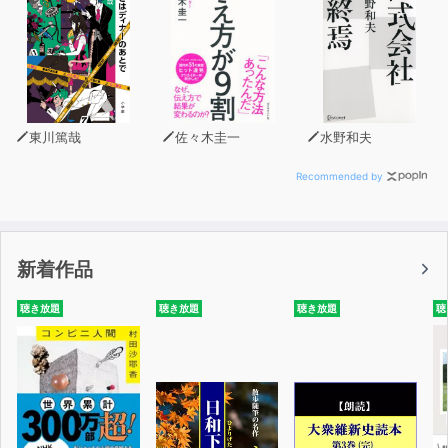
東川篤哉
佐々木圭一
水野和夫
Recommended by
新着作品
聴き放題
聴き放題
聴き放題
聴