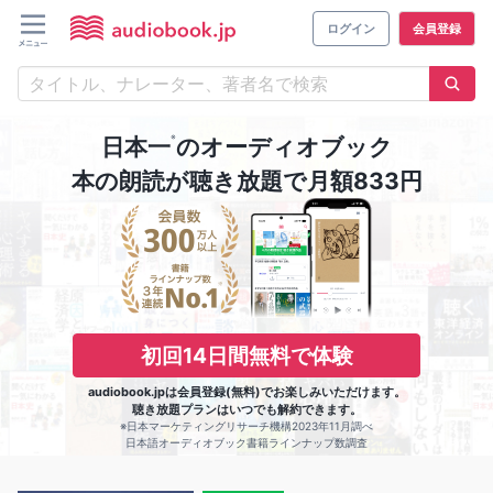
ログイン
会員登録
※
日本一
のオーディオブック
本の朗読が聴き放題で月額833円
初回14日間無料で体験
audiobook.jpは会員登録(無料)でお楽しみいただけます。
聴き放題プランはいつでも解約できます。
※日本マーケティングリサーチ機構2023年11月調べ
日本語オーディオブック書籍ラインナップ数調査