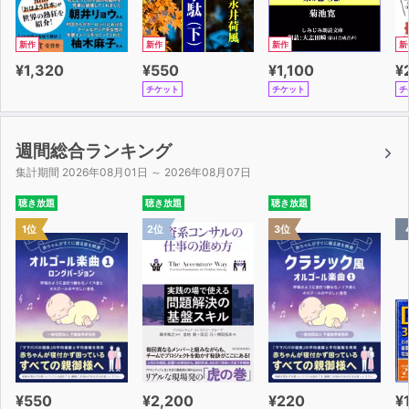
新作
新作
新作
新
¥1,320
¥550
¥1,100
¥
チケット
チケット
チ
週間総合ランキング
集計期間 2026年08月01日 ～ 2026年08月07日
聴き放題
聴き放題
聴き放題
1位
2位
3位
¥550
¥2,200
¥220
¥