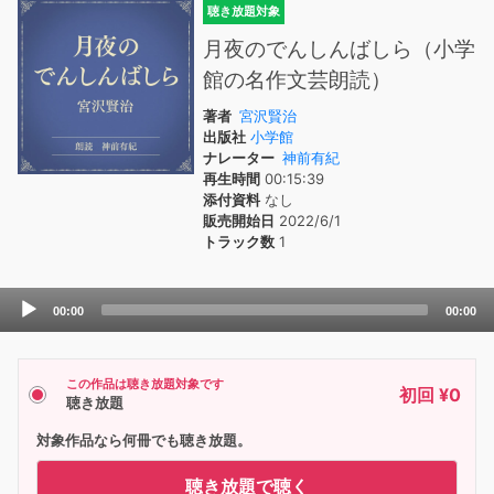
聴き放題対象
月夜のでんしんばしら（小学
館の名作文芸朗読）
著者
宮沢賢治
出版社
小学館
ナレーター
神前有紀
再生時間
00:15:39
添付資料
なし
販売開始日
2022/6/1
トラック数
1
Audio
00:00
00:00
Player
この作品は聴き放題対象です
初回 ¥0
聴き放題
対象作品なら何冊でも聴き放題。
聴き放題で聴く