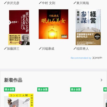
フコントロール法」を知らないだけなのです。
井沢元彦
中村 文則
東川篤哉
本書では、【やる気・意志・ガマン】に頼らずに、自分で
自分を思い通りに動かすための方法をお教えします。
その方法は、どれも簡単なアクションであり、
脳科学・心理学・医学などの研究で学術的・科学的に実証
されたものばかりです。
【本書の特徴】
加藤諦三
川端康成
稲田将人
特徴1 【考察】して理解する
1章は仕事、2章は生活全般、3章は体の健康、4章は心の
Recommended by
健康について、
ついつい怠けてしまうシチュエーションをピックアップし
ました。
新着作品
どれも心当たりがあるものばかりだと思います。
さらに、アンケートや調査結果を紹介しながら、項目ごと
聴き放題
聴き放題
聴き放題
聴
に【考察】をして、
より深く「どうやって自己管理していくか」について説明
しています。