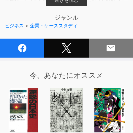
ましょう!
ジャンル
ビジネス
>
企業・ケーススタディ
こんな経験はありませんか?
□ 仕事中なのに10分おきにネットサーフィン
□ SNSばかりチェックしてしまう
□ ずるずるとテレビや動画を見てしまう
□ 企画のアイデアがでてこない
□ 朝起きられない
今、あなたにオススメ
「明日こそは絶対やる」と思いながら、
その明日はいつくるのか……と思っていないですか?
予定通りいかないのは、あなたの意志の問題ではありませ
ん。
「自分を思い通りに動かすためのちょっとしたコツ=セル