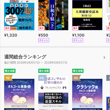
特徴2 世界中の研究結果をもとにした95のセルフコント
ロール法
本書で紹介しているセルフコントロール術は、
新作
新作
新作
新
脳科学・心理学・医学的に実証された研究をもとにしてい
¥1,320
¥550
¥1,100
¥
ます。
チケット
チケット
チ
114もの研究から引用していて、その効果は大学や研究機
関で実証済みのものばかりです。
全部で95のセルフコントロール術を紹介しているので、
週間総合ランキング
あなたに合う方法が見つけられるはずです。
集計期間 2026年08月01日 ～ 2026年08月07日
聴き放題
聴き放題
聴き放題
1位
2位
3位
特徴3 簡単にできる具体的なアクションを提案
「体の行動が先で、脳の指令が後」という行動理論にのっ
とり、
自分をコントロールできる具体的で簡単なアクションを紹
介することにこだわっています。
まずは誰でもできるハードルの低い簡単な行動をすること