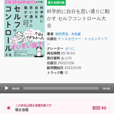
聴き放題対象
科学的に自分を思い通りに動
かす セルフコントロール大
全
著者
堀田秀吾
,
木島豪
出版社
ディスカヴァー・トゥエンティワ
ン
ナレーター
せつこ
再生時間
05:16:53
添付資料
あり(1)
出版日
2022/1/28
販売開始日
2022/5/26
トラック数
12
Audio
00:00
00:00
Player
この作品は聴き放題対象です
初回 ¥0
聴き放題