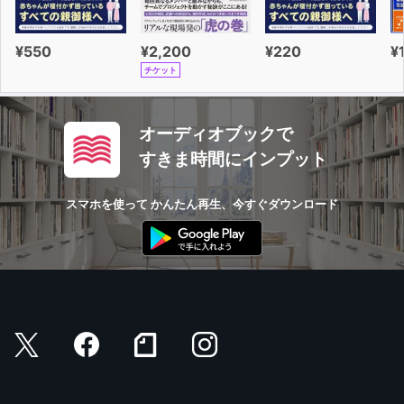
で、
やる気をだしたり、ガマンできたりと、自己管理能力を高
¥550
¥2,200
¥220
¥
めていきます。
チケット
提案しているアクションは、日常生活に取り入れやすいも
のばかりです。
オーディオブックで
すきま時間にインプット
スマホを使って かんたん再生、今すぐダウンロード