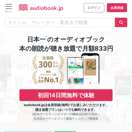
ログイン
会員登録
※
日本一
のオーディオブック
本の朗読が聴き放題で月額833円
初回14日間無料で体験
audiobook.jpは会員登録(無料)でお楽しみいただけます。
聴き放題プランはいつでも解約できます。
※日本マーケティングリサーチ機構2023年11月調べ
日本語オーディオブック書籍ラインナップ数調査